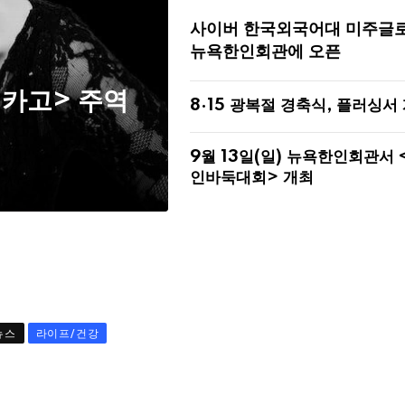
사이버 한국외국어대 미주글
뉴욕한인회관에 오픈
시카고> 주역
8·15 광복절 경축식, 플러싱서
9월 13일(일) 뉴욕한인회관서 
인바둑대회> 개최
뉴스
라이프/건강
“돈 걱정없이 자란 아이들, 성인된 후 신앙 
을 가능성 더 높았다”