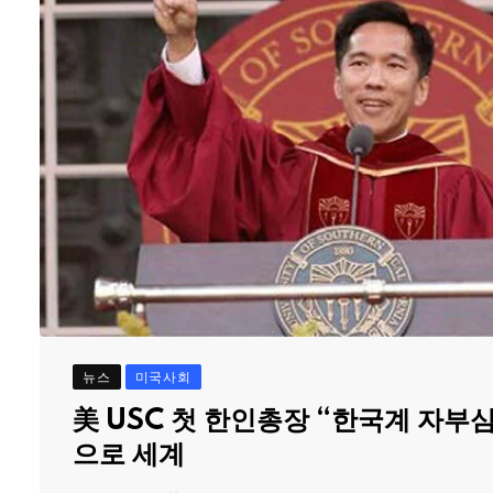
뉴스
미국사회
美 USC 첫 한인총장 “한국계 자부
으로 세계