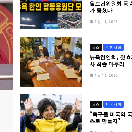
월드컵위원회 등 
가 뭉쳤다
4월 13, 2026
뉴스
한인사회
뉴욕한인회, 첫 6
사 최종 마무리
4월 13, 2026
뉴스
미국사회
심
“축구를 미국의 
츠로 만들자”