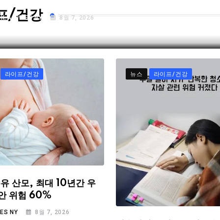
프/건강
Y
K.A TIMES NY
8월 7, 2026
라이프/건강
뉴스
라이프/건강
유 산모, 최대 10년간 우
안 위험 60%
MES NY
8월 7, 2026