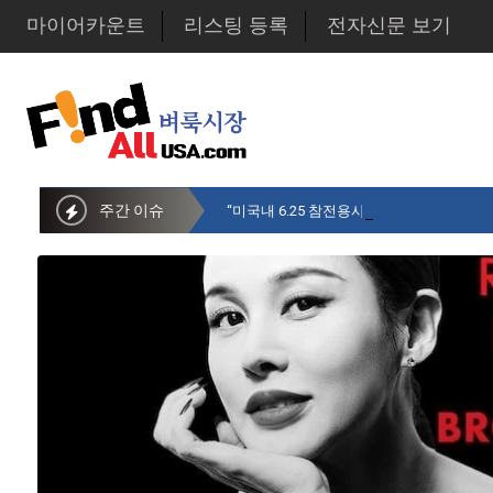
마이어카운트
리스팅 등록
전자신문 보기
주간 이슈
“미국내 6.25 참전용사 중 14만명만 생존…1