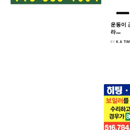
뉴스
운동이 
라…
BY
K.A TI