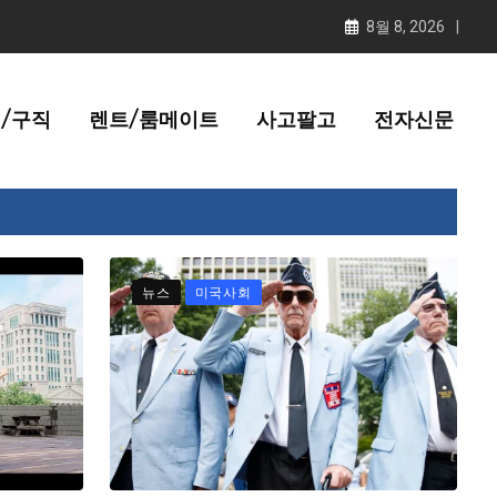
8월 8, 2026
/구직
렌트/룸메이트
사고팔고
전자신문
뉴스
미국사회