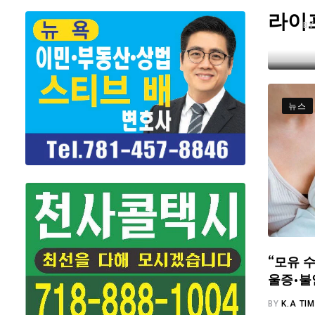
라이
B
뉴스
“모유 수
울증·불
BY
K.A TI