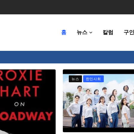
홈
뉴스
칼럼
구인
80만명 중 8% 수준
뉴스
한인사회