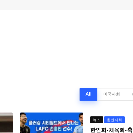
All
미국사회
뉴스
한인사회
한인회·체육회·축