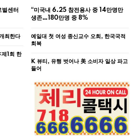
로벌센터
“미국내 6.25 참전용사 중 14만명만
생존…180만명 중 8%
 개최한다
예일대 첫 여성 종신교수 오희, 한국국적
회복
<제1회 한
K 뷰티, 유행 벗어나 美 소비자 일상 파고
들어
잃