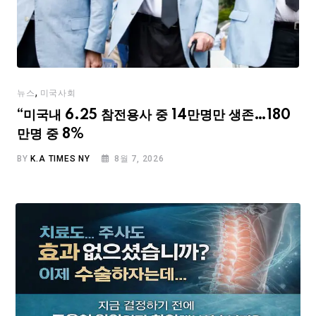
,
뉴스
미국사회
“미국내 6.25 참전용사 중 14만명만 생존…180
만명 중 8%
BY
K.A TIMES NY
8월 7, 2026