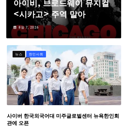
아이비, 브로드웨이 뮤지컬
<시카고> 주역 맡아
8월 7, 2026
뉴스
한인사회
사이버 한국외국어대 미주글로벌센터 뉴욕한인회
관에 오픈