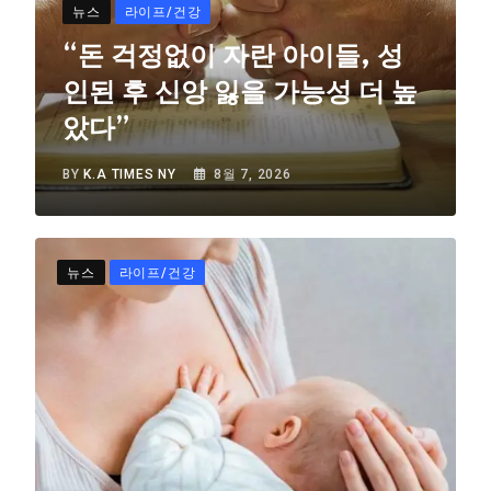
뉴스
라이프/건강
“돈 걱정없이 자란 아이들, 성
인된 후 신앙 잃을 가능성 더 높
았다”
BY
K.A TIMES NY
8월 7, 2026
뉴스
라이프/건강