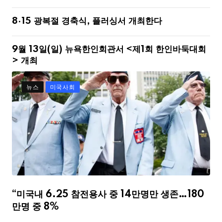
8·15 광복절 경축식, 플러싱서 개최한다
9월 13일(일) 뉴욕한인회관서 <제1회 한인바둑대회
> 개최
뉴스
미국사회
“미국내 6.25 참전용사 중 14만명만 생존…180
만명 중 8%