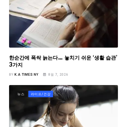
한순간에 폭싹 늙는다… 놓치기 쉬운 ‘생활 습관’
3가지
BY
K.A TIMES NY
8월 7, 2026
뉴스
라이프/건강