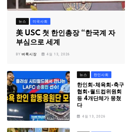
뉴스
미국사회
美 USC 첫 한인총장 “한국계 자
부심으로 세계
BY
벼룩시장
4월 13, 2026
뉴스
한인사회
한인회·체육회·축구
협회·월드컵위원회
등 4개단체가 뭉쳤
다
4월 13, 2026