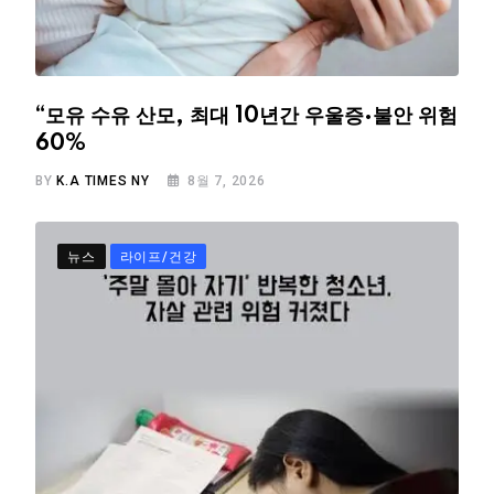
“모유 수유 산모, 최대 10년간 우울증·불안 위험
60%
BY
K.A TIMES NY
8월 7, 2026
뉴스
라이프/건강