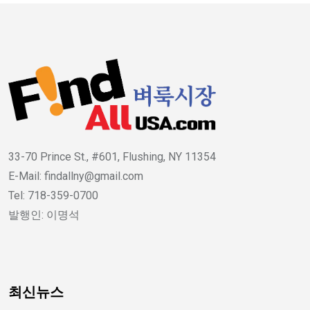
33-70 Prince St., #601, Flushing, NY 11354
E-Mail: findallny@gmail.com
Tel: 718-359-0700
발행인: 이명석
최신뉴스