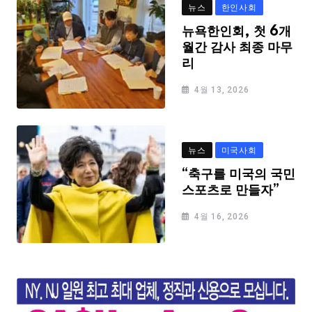
뉴스
한인사회
뉴욕한인회, 첫 6개
월간 감사 최종 마무
리
4월 13, 2026
뉴스
미국사회
“축구를 미국의 국민
스포츠로 만들자”
4월 16, 2026