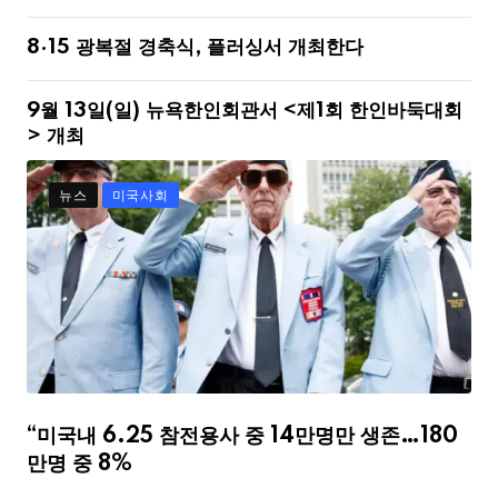
8·15 광복절 경축식, 플러싱서 개최한다
9월 13일(일) 뉴욕한인회관서 <제1회 한인바둑대회
> 개최
뉴스
미국사회
“미국내 6.25 참전용사 중 14만명만 생존…180
만명 중 8%