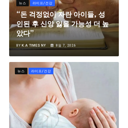
뉴스
라이프/건강
“돈 걱정없이 자란 아이들, 성
인된 후 신앙 잃을 가능성 더 높
았다”
BY
K.A TIMES NY
8월 7, 2026
뉴스
라이프/건강