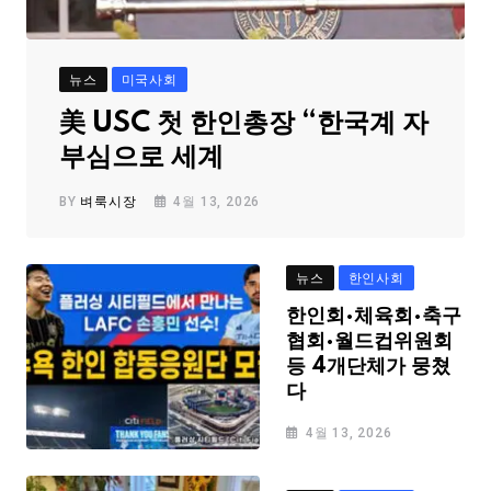
뉴스
미국사회
美 USC 첫 한인총장 “한국계 자
부심으로 세계
BY
벼룩시장
4월 13, 2026
뉴스
한인사회
한인회·체육회·축구
협회·월드컵위원회
등 4개단체가 뭉쳤
다
4월 13, 2026