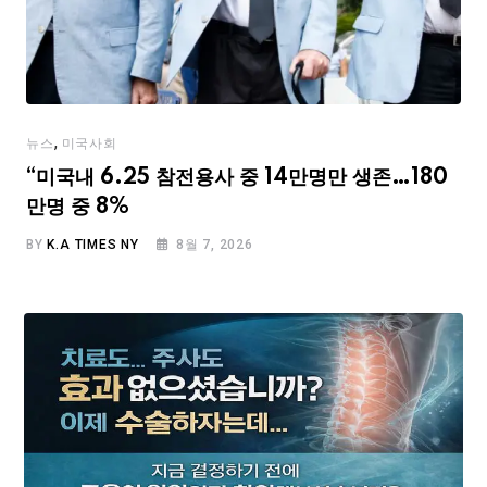
,
뉴스
미국사회
“미국내 6.25 참전용사 중 14만명만 생존…180
만명 중 8%
BY
K.A TIMES NY
8월 7, 2026