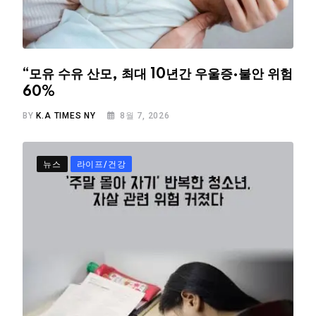
“모유 수유 산모, 최대 10년간 우울증·불안 위험
60%
BY
K.A TIMES NY
8월 7, 2026
뉴스
라이프/건강