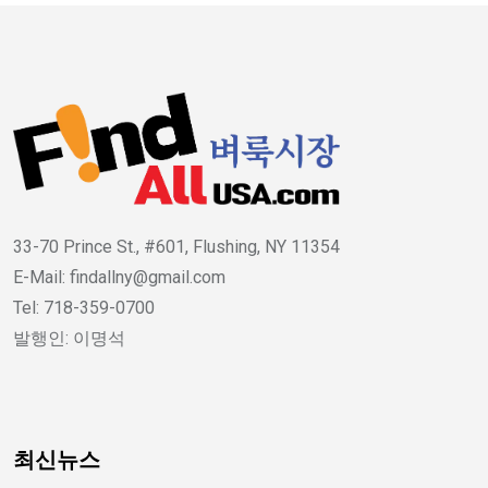
33-70 Prince St., #601, Flushing, NY 11354
E-Mail: findallny@gmail.com
Tel: 718-359-0700
발행인: 이명석
최신뉴스