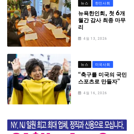
뉴스
한인사회
뉴욕한인회, 첫 6개
월간 감사 최종 마무
리
4월 13, 2026
뉴스
미국사회
“축구를 미국의 국민
스포츠로 만들자”
4월 16, 2026