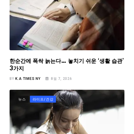
한순간에 폭싹 늙는다… 놓치기 쉬운 ‘생활 습관’
3가지
BY
K.A TIMES NY
8월 7, 2026
뉴스
라이프/건강