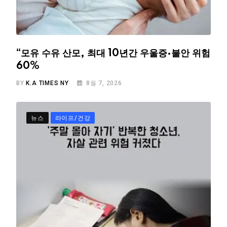
“모유 수유 산모, 최대 10년간 우울증·불안 위험
60%
BY
K.A TIMES NY
8월 7, 2026
뉴스
라이프/건강