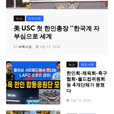
뉴스
미국사회
美 USC 첫 한인총장 “한국계 자
부심으로 세계
BY
벼룩시장
4월 13, 2026
뉴스
한인사회
한인회·체육회·축구
협회·월드컵위원회
등 4개단체가 뭉쳤
다
4월 13, 2026