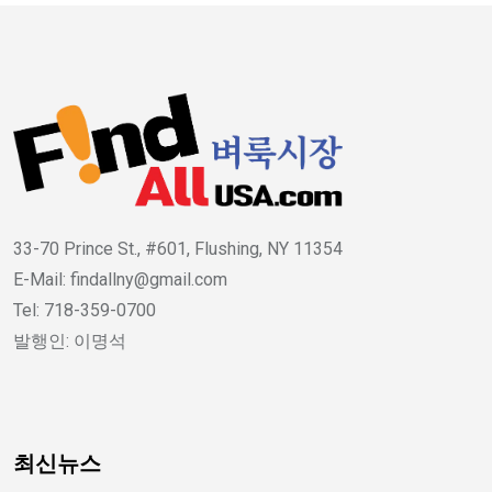
33-70 Prince St., #601, Flushing, NY 11354
E-Mail: findallny@gmail.com
Tel: 718-359-0700
발행인: 이명석
최신뉴스