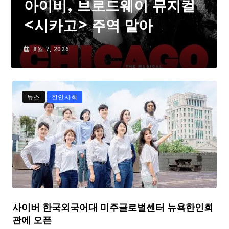
아이비, 브로드웨이 뮤지컬
<시카고> 주역 맡아
8월 7, 2026
뉴스
한인사회
사이버 한국외국어대 미주글로벌센터 뉴욕한인회
관에 오픈