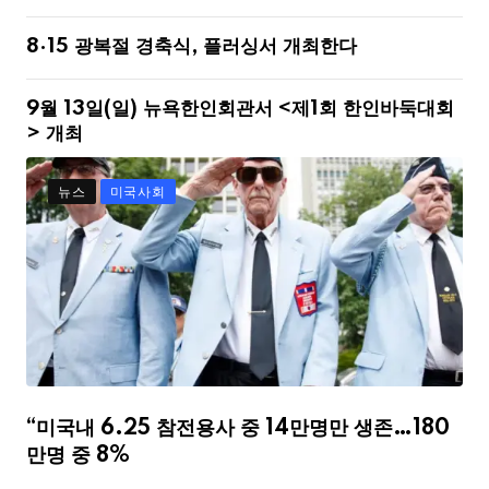
8·15 광복절 경축식, 플러싱서 개최한다
9월 13일(일) 뉴욕한인회관서 <제1회 한인바둑대회
> 개최
뉴스
미국사회
“미국내 6.25 참전용사 중 14만명만 생존…180
만명 중 8%