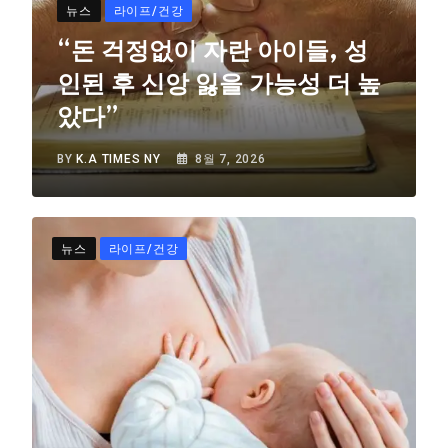
뉴스
라이프/건강
“돈 걱정없이 자란 아이들, 성
인된 후 신앙 잃을 가능성 더 높
았다”
BY
K.A TIMES NY
8월 7, 2026
뉴스
라이프/건강