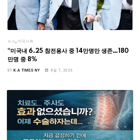
,
뉴스
미국사회
“미국내 6.25 참전용사 중 14만명만 생존…180
만명 중 8%
BY
K.A TIMES NY
8월 7, 2026