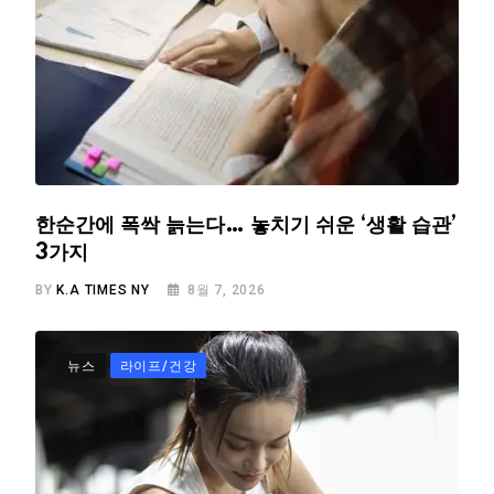
한순간에 폭싹 늙는다… 놓치기 쉬운 ‘생활 습관’
3가지
BY
K.A TIMES NY
8월 7, 2026
뉴스
라이프/건강