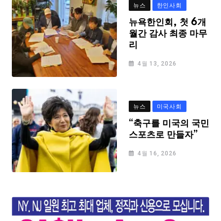
뉴스
한인사회
뉴욕한인회, 첫 6개
월간 감사 최종 마무
리
4월 13, 2026
뉴스
미국사회
“축구를 미국의 국민
스포츠로 만들자”
4월 16, 2026