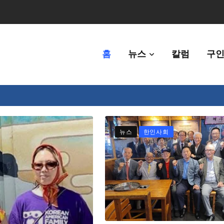
홈
뉴스
칼럼
구인
체에 36만불 예산 지원
뉴스
한인사회