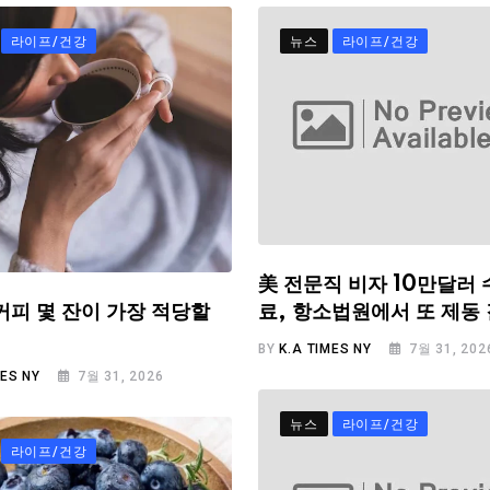
라이프/건강
뉴스
라이프/건강
美 전문직 비자 10만달러 
료, 항소법원에서 또 제동
커피 몇 잔이 가장 적당할
BY
K.A TIMES NY
7월 31, 202
MES NY
7월 31, 2026
뉴스
라이프/건강
라이프/건강