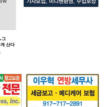
…그
하게 산다
6