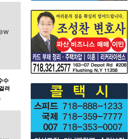
수수
 걸려
6