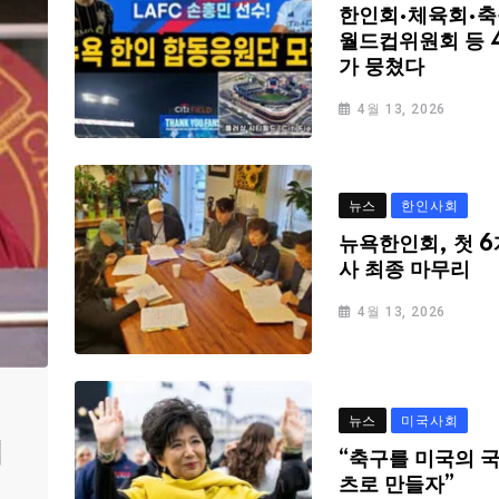
한인회·체육회·축
월드컵위원회 등 
가 뭉쳤다
4월 13, 2026
뉴스
한인사회
뉴욕한인회, 첫 6
사 최종 마무리
4월 13, 2026
뉴스
미국사회
심
“축구를 미국의 
츠로 만들자”