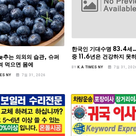
한국인 기대수명 83.4세
중 11.6년은 건강하지 못
늦추는 의외의 습관, 슈퍼
려 먹으면 몸에
BY
K.A TIMES NY
7월 31, 202
MES NY
7월 31, 2026