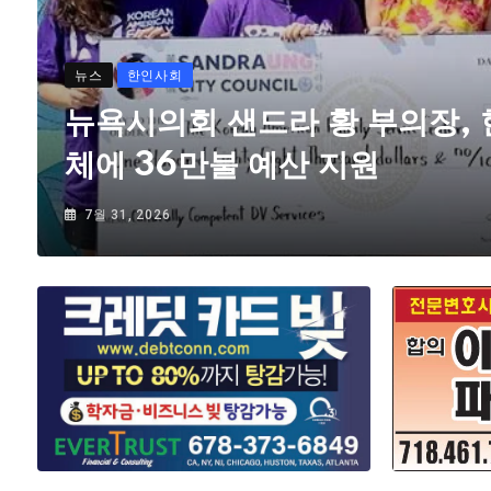
뉴스
한인사회
뉴욕시의회 샌드라 황 부의장,
체에 36만불 예산 지원
7월 31, 2026