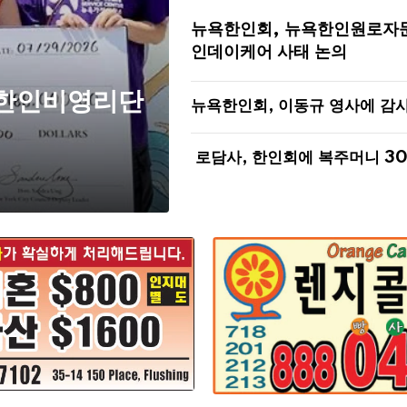
뉴욕한인회, 뉴욕한인원로자
인데이케어 사태 논의
 한인비영리단
뉴욕한인회, 이동규 영사에 감
로담사, 한인회에 복주머니 3