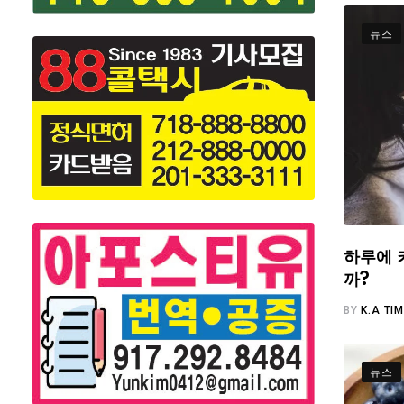
뉴스
하루에 
까?
BY
K.A TI
뉴스