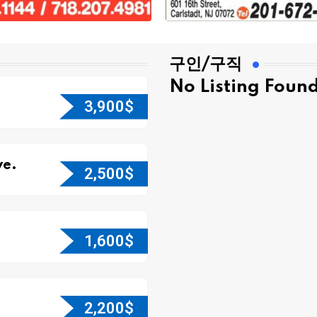
구인/구직
No Listing Foun
3,900
$
e.
2,500
$
1,600
$
2,200
$