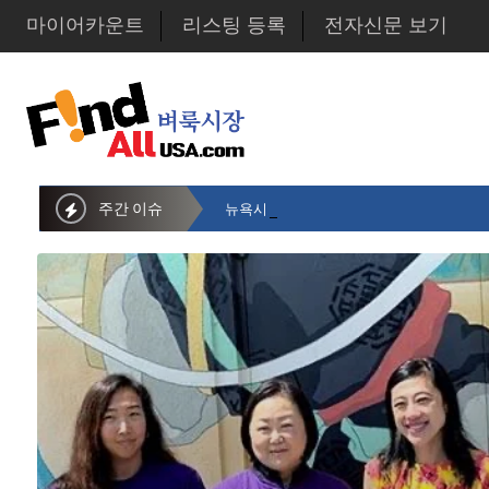
마이어카운트
리스팅 등록
전자신문 보기
주간 이슈
뉴욕시의회 샌드라 황 부의장, 한인비영리단