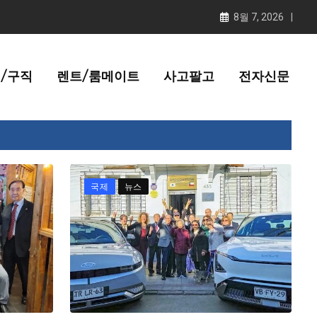
8월 7, 2026
/구직
렌트/룸메이트
사고팔고
전자신문
국제
뉴스