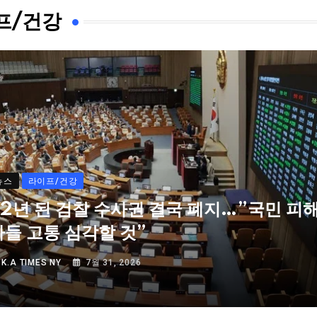
프/건강
뉴스
라이프/건강
72년 된 검찰 수사권 결국 폐지…”국민 피
자들 고통 심각할 것”
Y
K.A TIMES NY
7월 31, 2026