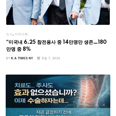
,
뉴스
미국사회
“미국내 6.25 참전용사 중 14만명만 생존…180
만명 중 8%
BY
K.A TIMES NY
8월 7, 2026