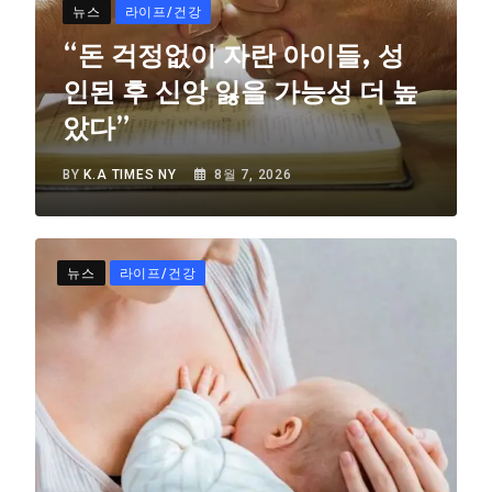
뉴스
라이프/건강
“돈 걱정없이 자란 아이들, 성
인된 후 신앙 잃을 가능성 더 높
았다”
BY
K.A TIMES NY
8월 7, 2026
뉴스
라이프/건강