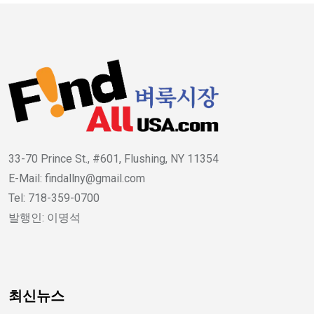
33-70 Prince St., #601, Flushing, NY 11354
E-Mail: findallny@gmail.com
Tel: 718-359-0700
발행인: 이명석
최신뉴스