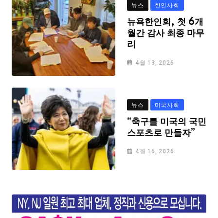
뉴스
한인사회
뉴욕한인회, 첫 6개
월간 감사 최종 마무
리
4월 13, 2026
뉴스
미국사회
“축구를 미국의 국민
스포츠로 만들자”
4월 16, 2026