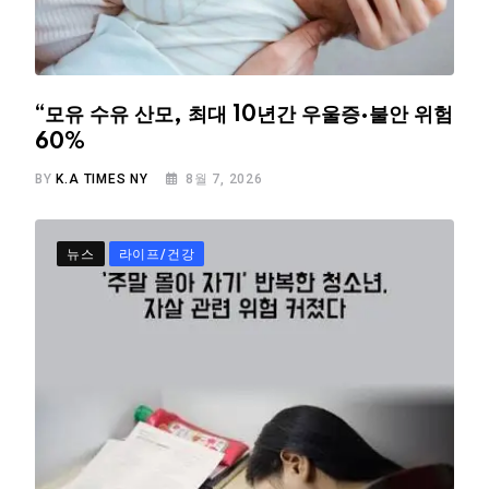
“모유 수유 산모, 최대 10년간 우울증·불안 위험
60%
BY
K.A TIMES NY
8월 7, 2026
뉴스
라이프/건강