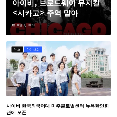
아이비, 브로드웨이 뮤지컬
<시카고> 주역 맡아
8월 7, 2026
뉴스
한인사회
사이버 한국외국어대 미주글로벌센터 뉴욕한인회
관에 오픈