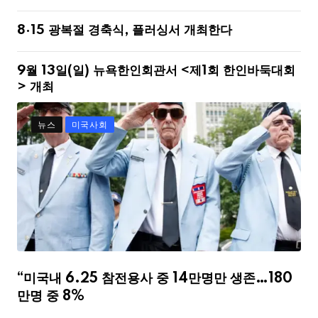
8·15 광복절 경축식, 플러싱서 개최한다
9월 13일(일) 뉴욕한인회관서 <제1회 한인바둑대회
> 개최
뉴스
미국사회
“미국내 6.25 참전용사 중 14만명만 생존…180
만명 중 8%