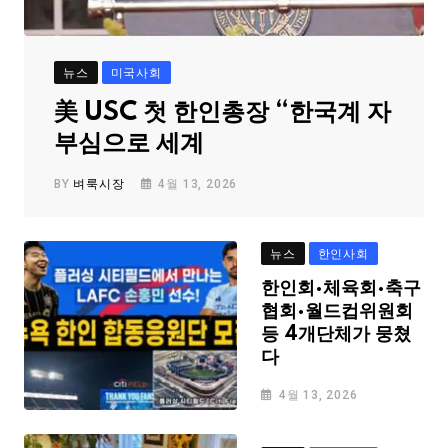
뉴스
미국사회
美 USC 첫 한인총장 “한국계 자
부심으로 세계
BY
벼룩시장
4월 13, 2026
뉴스
한인사회
한인회·체육회·축구
협회·월드컵위원회
등 4개단체가 뭉쳤
다
4월 13, 2026