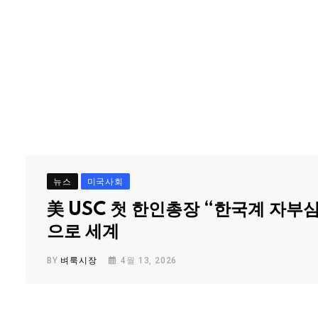
뉴스
미국사회
美 USC 첫 한인총장 “한국계 자부
으로 세계
BY
벼룩시장
4월 13, 2026