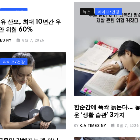
라이프/건강
뉴스
라이프/건강
유 산모, 최대 10년간 우
안 위험 60%
MES NY
8월 7, 2026
라이프/건강
한순간에 폭싹 늙는다… 놓
운 ‘생활 습관’ 3가지
BY
K.A TIMES NY
8월 7, 2026