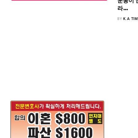
운동이 
라…
BY
K.A TI