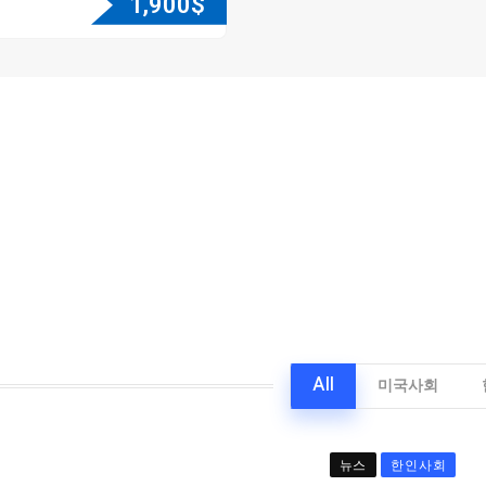
1,900
$
All
미국사회
뉴스
한인사회