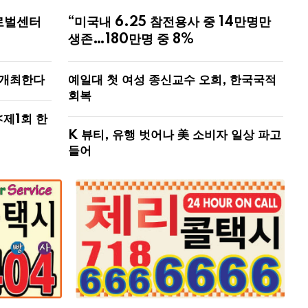
로벌센터
“미국내 6.25 참전용사 중 14만명만
생존…180만명 중 8%
 개최한다
예일대 첫 여성 종신교수 오희, 한국국적
회복
<제1회 한
K 뷰티, 유행 벗어나 美 소비자 일상 파고
들어