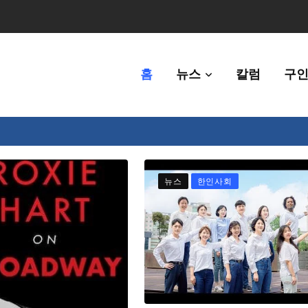
홈
뉴스
칼럼
구인
80만명 중 8% 수준
뉴스
한인사회