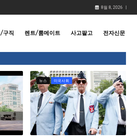
8월 8, 2026
/구직
렌트/룸메이트
사고팔고
전자신문
뉴스
미국사회