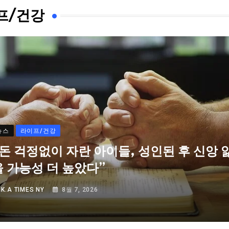
프/건강
뉴스
라이프/건강
“돈 걱정없이 자란 아이들, 성인된 후 신앙 
을 가능성 더 높았다”
Y
K.A TIMES NY
8월 7, 2026