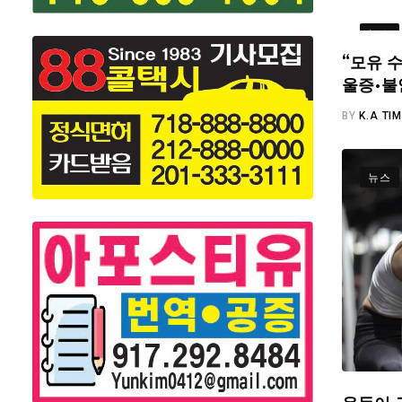
뉴스
“모유 수
울증·불
BY
K.A TI
뉴스