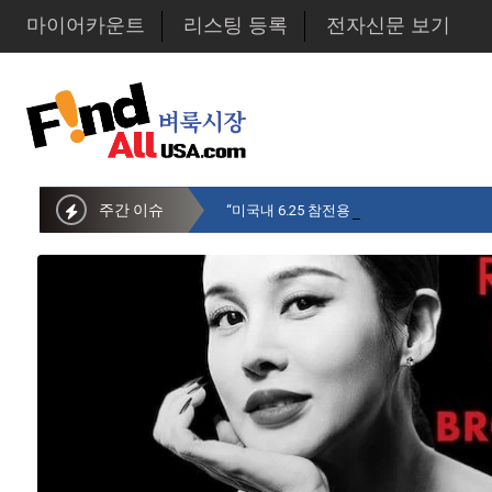
마이어카운트
리스팅 등록
전자신문 보기
주간 이슈
“미국내 6.25 참전용사 중 14만명만 생존…1