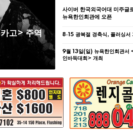
사이버 한국외국어대 미주글
뉴욕한인회관에 오픈
시카고> 주역
8·15 광복절 경축식, 플러싱서
9월 13일(일) 뉴욕한인회관서 
인바둑대회> 개최