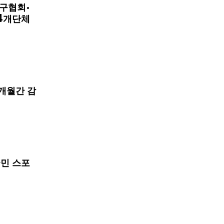
구협회·
4개단체
개월간 감
국민 스포