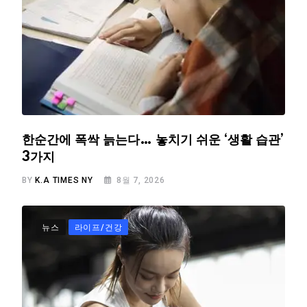
한순간에 폭싹 늙는다… 놓치기 쉬운 ‘생활 습관’
3가지
BY
K.A TIMES NY
8월 7, 2026
뉴스
라이프/건강