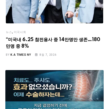
,
뉴스
미국사회
“미국내 6.25 참전용사 중 14만명만 생존…180
만명 중 8%
BY
K.A TIMES NY
8월 7, 2026