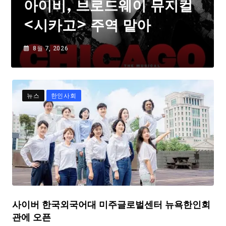
아이비, 브로드웨이 뮤지컬
<시카고> 주역 맡아
8월 7, 2026
뉴스
한인사회
사이버 한국외국어대 미주글로벌센터 뉴욕한인회
관에 오픈