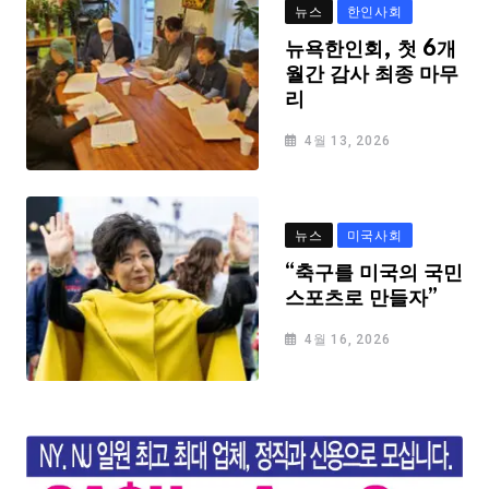
뉴스
한인사회
뉴욕한인회, 첫 6개
월간 감사 최종 마무
리
4월 13, 2026
뉴스
미국사회
“축구를 미국의 국민
스포츠로 만들자”
4월 16, 2026