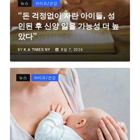
뉴스
라이프/건강
“돈 걱정없이 자란 아이들, 성
인된 후 신앙 잃을 가능성 더 높
았다”
BY
K.A TIMES NY
8월 7, 2026
뉴스
라이프/건강