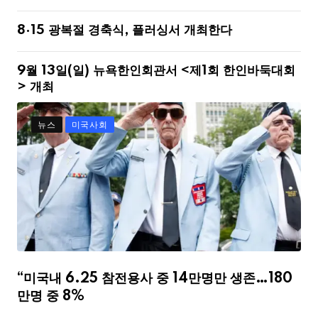
8·15 광복절 경축식, 플러싱서 개최한다
9월 13일(일) 뉴욕한인회관서 <제1회 한인바둑대회
> 개최
뉴스
미국사회
“미국내 6.25 참전용사 중 14만명만 생존…180
만명 중 8%