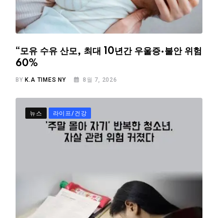
“모유 수유 산모, 최대 10년간 우울증·불안 위험
60%
BY
K.A TIMES NY
8월 7, 2026
뉴스
라이프/건강