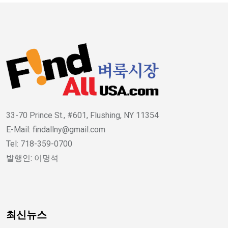
33-70 Prince St., #601, Flushing, NY 11354
E-Mail: findallny@gmail.com
Tel: 718-359-0700
발행인: 이명석
최신뉴스