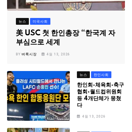
뉴스
미국사회
美 USC 첫 한인총장 “한국계 자
부심으로 세계
BY
벼룩시장
4월 13, 2026
뉴스
한인사회
한인회·체육회·축구
협회·월드컵위원회
등 4개단체가 뭉쳤
다
4월 13, 2026