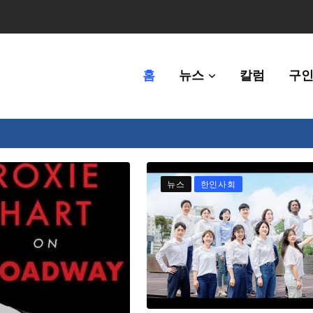
홈
뉴스
칼럼
구인
80만명 중 8% 수준
뉴스
한인사회