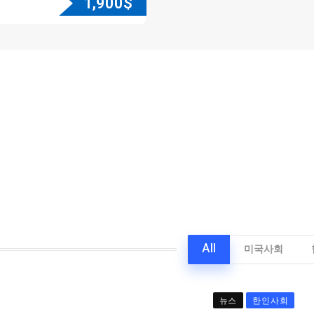
1,900
$
All
미국사회
뉴스
한인사회