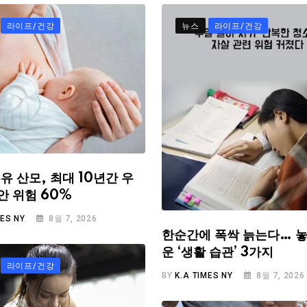
라이프/건강
뉴스
라이프/건강
유 산모, 최대 10년간 우
안 위험 60%
MES NY
8월 7, 2026
한순간에 폭싹 늙는다… 놓
운 ‘생활 습관’ 3가지
라이프/건강
BY
K.A TIMES NY
8월 7, 2026