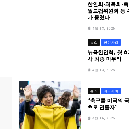
한인회·체육회·축
월드컵위원회 등 
가 뭉쳤다
4월 13, 2026
뉴스
한인사회
뉴욕한인회, 첫 6
사 최종 마무리
4월 13, 2026
뉴스
미국사회
심
“축구를 미국의 
츠로 만들자”
4월 16, 2026