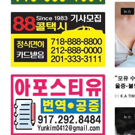
뉴스
“모유 수
울증·불
BY
K.A TI
뉴스