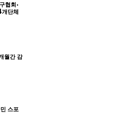
구협회·
4개단체
개월간 감
국민 스포