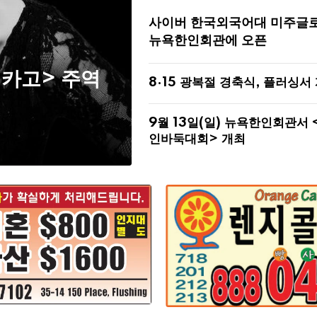
사이버 한국외국어대 미주글
뉴욕한인회관에 오픈
시카고> 주역
8·15 광복절 경축식, 플러싱서
9월 13일(일) 뉴욕한인회관서 
인바둑대회> 개최