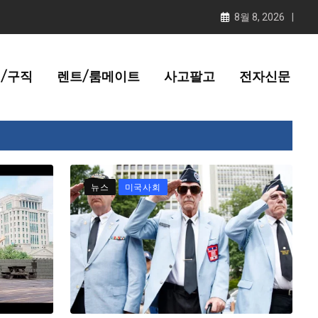
8월 8, 2026
/구직
렌트/룸메이트
사고팔고
전자신문
뉴스
미국사회