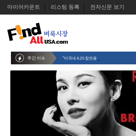
마이어카운트
리스팅 등록
전자신문 보기
주간 이슈
“미국내 6.25 참전용사 중 14만명만 생존…1