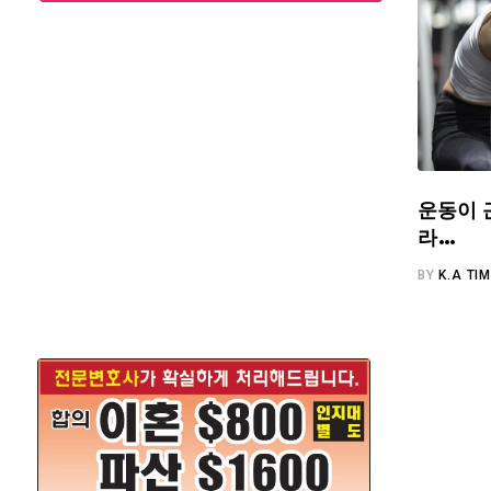
운동이 
라…
BY
K.A TI