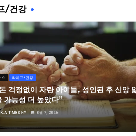
프/건강
뉴스
라이프/건강
“돈 걱정없이 자란 아이들, 성인된 후 신앙 
을 가능성 더 높았다”
Y
K.A TIMES NY
8월 7, 2026