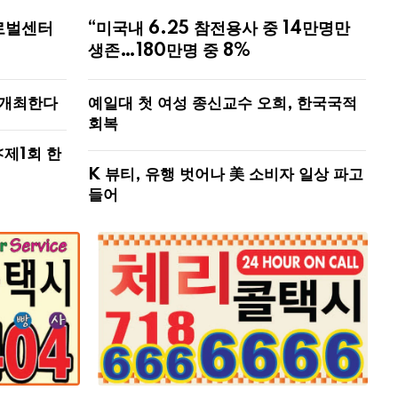
로벌센터
“미국내 6.25 참전용사 중 14만명만
생존…180만명 중 8%
 개최한다
예일대 첫 여성 종신교수 오희, 한국국적
회복
<제1회 한
K 뷰티, 유행 벗어나 美 소비자 일상 파고
들어