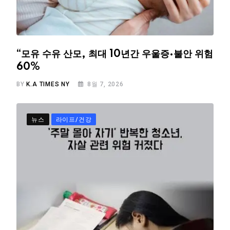
“모유 수유 산모, 최대 10년간 우울증·불안 위험
60%
BY
K.A TIMES NY
8월 7, 2026
뉴스
라이프/건강