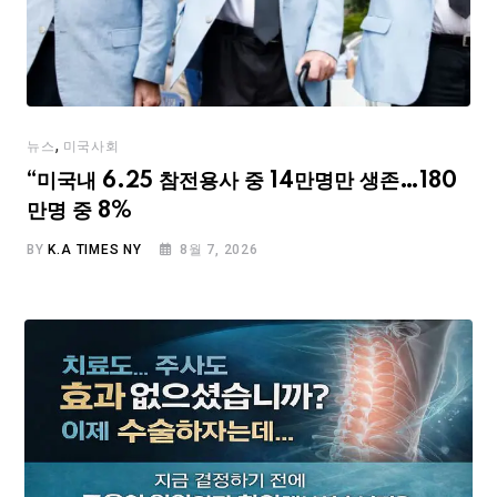
,
뉴스
미국사회
“미국내 6.25 참전용사 중 14만명만 생존…180
만명 중 8%
BY
K.A TIMES NY
8월 7, 2026