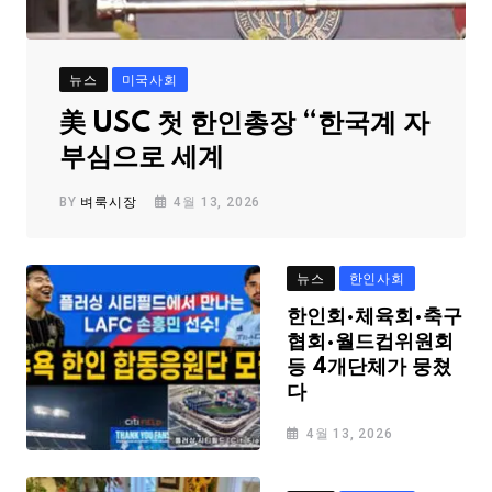
뉴스
미국사회
美 USC 첫 한인총장 “한국계 자
부심으로 세계
BY
벼룩시장
4월 13, 2026
뉴스
한인사회
한인회·체육회·축구
협회·월드컵위원회
등 4개단체가 뭉쳤
다
4월 13, 2026