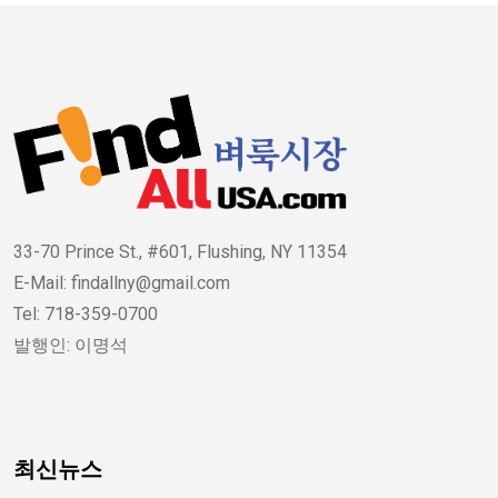
33-70 Prince St., #601, Flushing, NY 11354
E-Mail: findallny@gmail.com
Tel: 718-359-0700
발행인: 이명석
최신뉴스