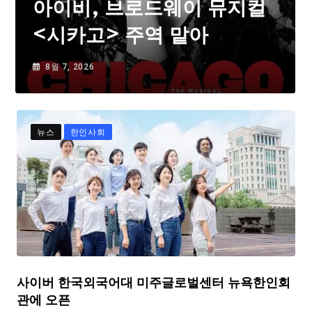
아이비, 브로드웨이 뮤지컬
<시카고> 주역 맡아
8월 7, 2026
뉴스
한인사회
사이버 한국외국어대 미주글로벌센터 뉴욕한인회
관에 오픈