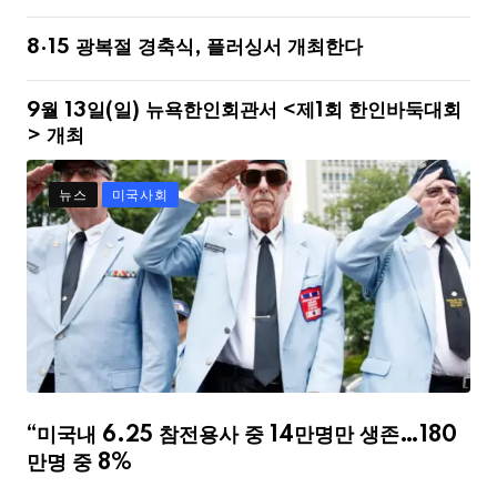
8·15 광복절 경축식, 플러싱서 개최한다
9월 13일(일) 뉴욕한인회관서 <제1회 한인바둑대회
> 개최
뉴스
미국사회
“미국내 6.25 참전용사 중 14만명만 생존…180
만명 중 8%