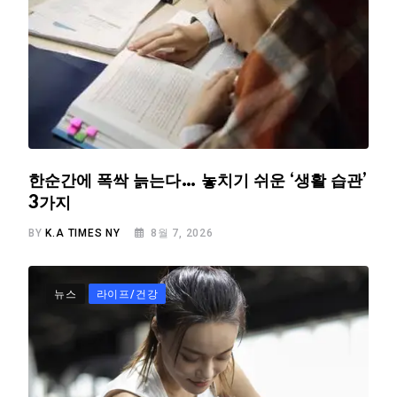
한순간에 폭싹 늙는다… 놓치기 쉬운 ‘생활 습관’
3가지
BY
K.A TIMES NY
8월 7, 2026
뉴스
라이프/건강