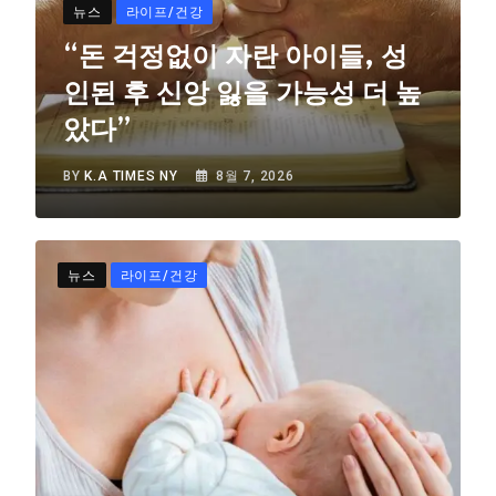
뉴스
라이프/건강
“돈 걱정없이 자란 아이들, 성
인된 후 신앙 잃을 가능성 더 높
았다”
BY
K.A TIMES NY
8월 7, 2026
뉴스
라이프/건강