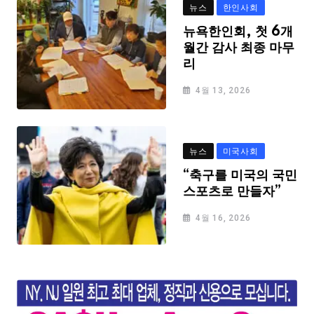
뉴스
한인사회
뉴욕한인회, 첫 6개
월간 감사 최종 마무
리
4월 13, 2026
뉴스
미국사회
“축구를 미국의 국민
스포츠로 만들자”
4월 16, 2026