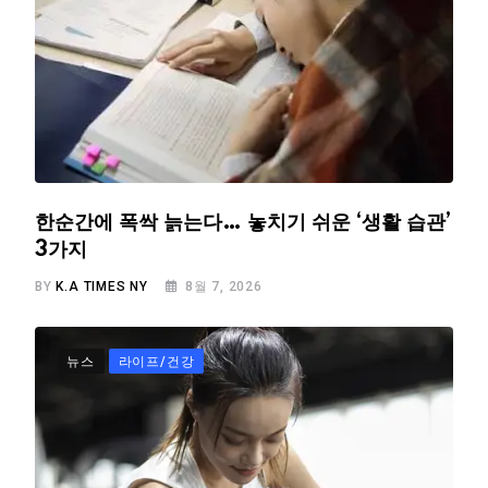
한순간에 폭싹 늙는다… 놓치기 쉬운 ‘생활 습관’
3가지
BY
K.A TIMES NY
8월 7, 2026
뉴스
라이프/건강