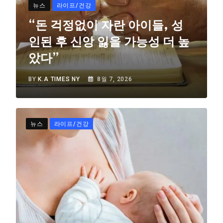
뉴스
라이프/건강
“돈 걱정없이 자란 아이들, 성
인된 후 신앙 잃을 가능성 더 높
았다”
BY
K.A TIMES NY
8월 7, 2026
뉴스
라이프/건강