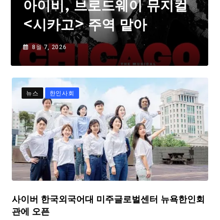
아이비, 브로드웨이 뮤지컬
<시카고> 주역 맡아
8월 7, 2026
뉴스
한인사회
사이버 한국외국어대 미주글로벌센터 뉴욕한인회
관에 오픈