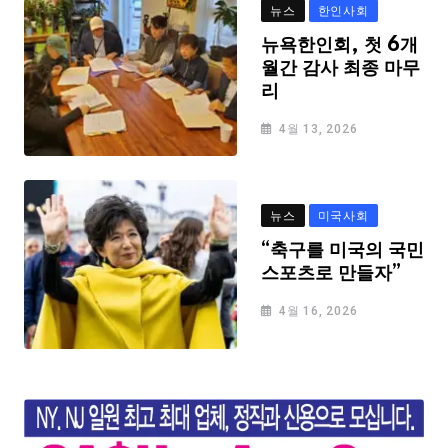
뉴스
한인사회
뉴욕한인회, 첫 6개
월간 감사 최종 마무
리
4월 13, 2026
뉴스
미국사회
“축구를 미국의 국민
스포츠로 만들자”
4월 16, 2026