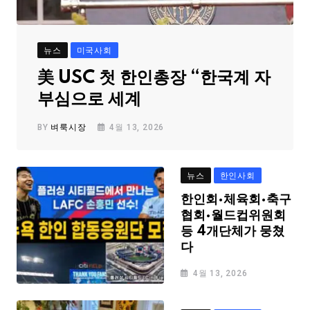
뉴스
미국사회
美 USC 첫 한인총장 “한국계 자
부심으로 세계
BY
벼룩시장
4월 13, 2026
뉴스
한인사회
한인회·체육회·축구
협회·월드컵위원회
등 4개단체가 뭉쳤
다
4월 13, 2026