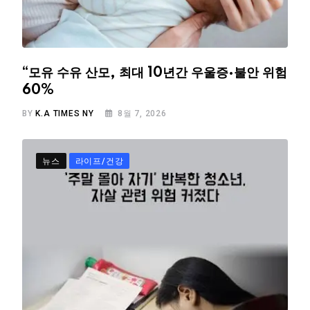
“모유 수유 산모, 최대 10년간 우울증·불안 위험
60%
BY
K.A TIMES NY
8월 7, 2026
뉴스
라이프/건강