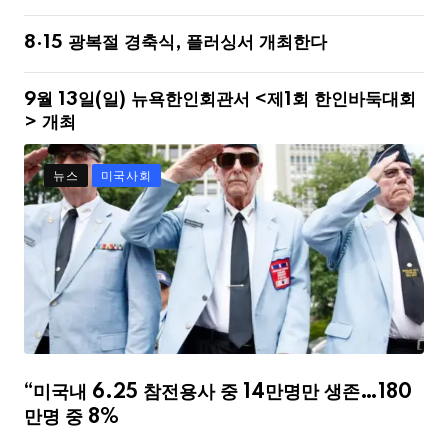
8·15 광복절 경축식, 플러싱서 개최한다
9월 13일(일) 뉴욕한인회관서 <제1회 한인바둑대회
> 개최
뉴스
미국사회
“미국내 6.25 참전용사 중 14만명만 생존…180
만명 중 8%