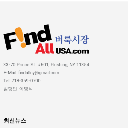
33-70 Prince St., #601, Flushing, NY 11354
E-Mail: findallny@gmail.com
Tel: 718-359-0700
발행인: 이명석
최신뉴스