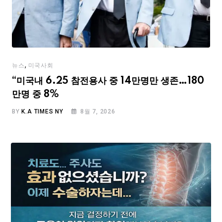
,
뉴스
미국사회
“미국내 6.25 참전용사 중 14만명만 생존…180
만명 중 8%
BY
K.A TIMES NY
8월 7, 2026