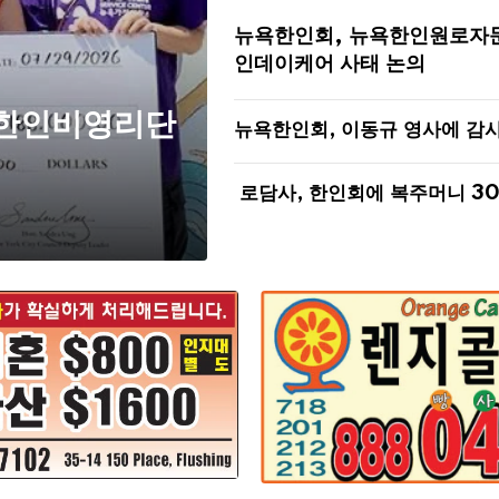
뉴욕한인회, 뉴욕한인원로자
인데이케어 사태 논의
 한인비영리단
뉴욕한인회, 이동규 영사에 감
로담사, 한인회에 복주머니 3