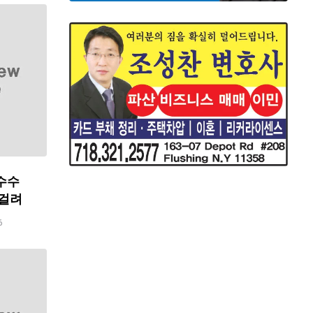
수수
 걸려
6