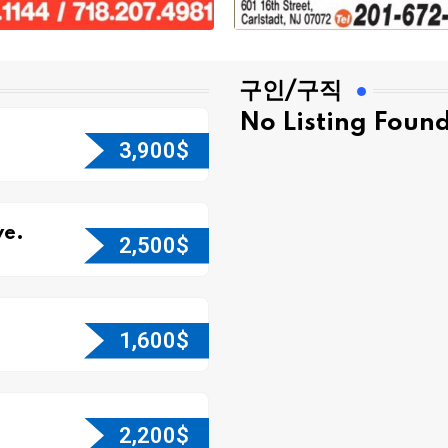
구인/구직
No Listing Foun
3,900
$
e.
2,500
$
1,600
$
2,200
$