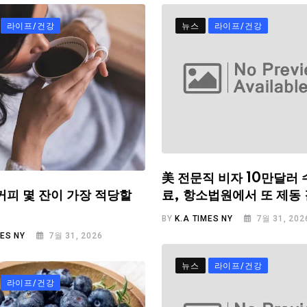
라이프/건강
뉴스
라이프/건강
美 전문직 비자 10만달러 
료, 항소법원에서 또 제동
커피 몇 잔이 가장 적당할
BY
K.A TIMES NY
7월 31, 202
MES NY
7월 31, 2026
뉴스
라이프/건강
라이프/건강