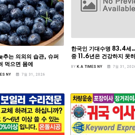
한국인 기대수명 83.4세
중 11.6년은 건강하지 못
늦추는 의외의 습관, 슈퍼
려 먹으면 몸에
BY
K.A TIMES NY
7월 31, 202
MES NY
7월 31, 2026