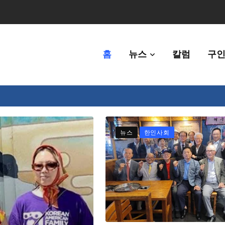
홈
뉴스
칼럼
구인
체에 36만불 예산 지원
뉴스
한인사회