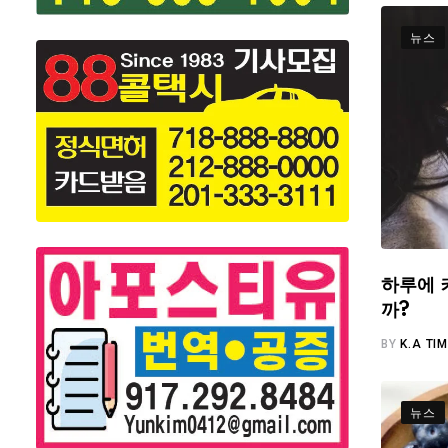
뉴스
하루에 
까?
BY
K.A TI
뉴스