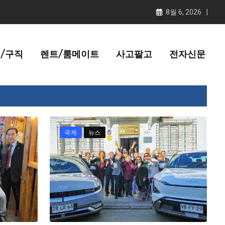
8월 6, 2026
/구직
렌트/룸메이트
사고팔고
전자신문
국제
뉴스