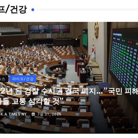
프/건강
뉴스
라이프/건강
72년 된 검찰 수사권 결국 폐지…”국민 피
자들 고통 심각할 것”
Y
K.A TIMES NY
7월 31, 2026