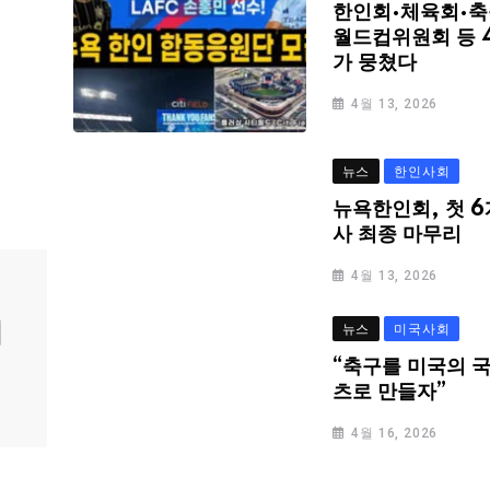
한인회·체육회·축
월드컵위원회 등 
가 뭉쳤다
4월 13, 2026
뉴스
한인사회
뉴욕한인회, 첫 6
사 최종 마무리
4월 13, 2026
심
뉴스
미국사회
“축구를 미국의 
츠로 만들자”
4월 16, 2026