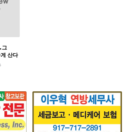
…그
하게 산다
6