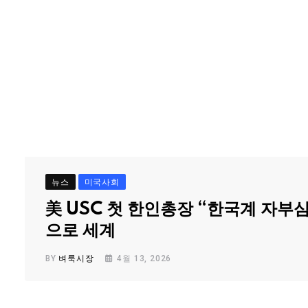
뉴스
미국사회
美 USC 첫 한인총장 “한국계 자부
으로 세계
BY
벼룩시장
4월 13, 2026