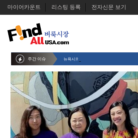
마이어카운트
리스팅 등록
전자신문 보기
주간 이슈
뉴욕시의회 샌드라 황 부의장, 한인비영리단