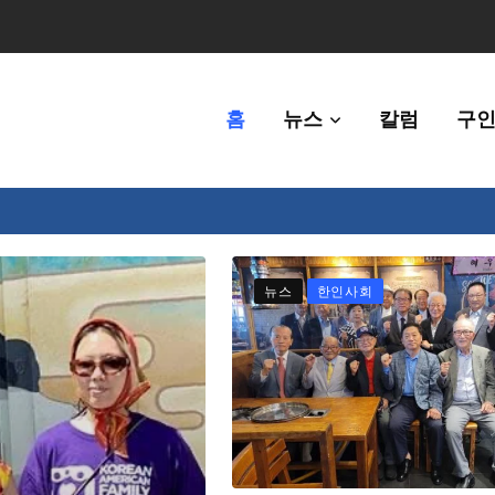
홈
뉴스
칼럼
구인
체에 36만불 예산 지원
뉴스
한인사회