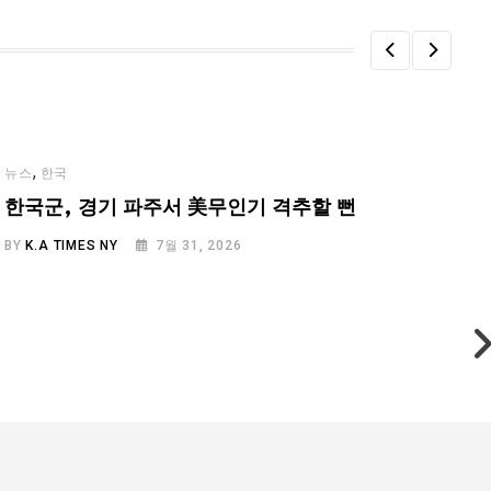
,
뉴스
한국
한국군, 경기 파주서 美무인기 격추할 뻔
BY
K.A TIMES NY
7월 31, 2026
B