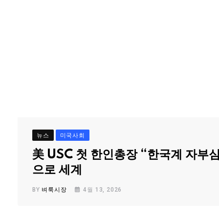
뉴스
미국사회
美 USC 첫 한인총장 “한국계 자부
으로 세계
BY
벼룩시장
4월 13, 2026