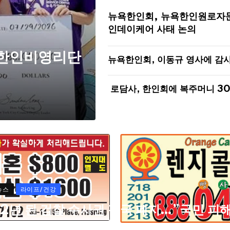
뉴욕한인회, 뉴욕한인원로자
인데이케어 사태 논의
 한인비영리단
뉴욕한인회, 이동규 영사에 감
로담사, 한인회에 복주머니 3
뉴스
라이프/건강
72년 된 검찰 수사권 결국 폐지…”국민 피
자들 고통 심각할 것”