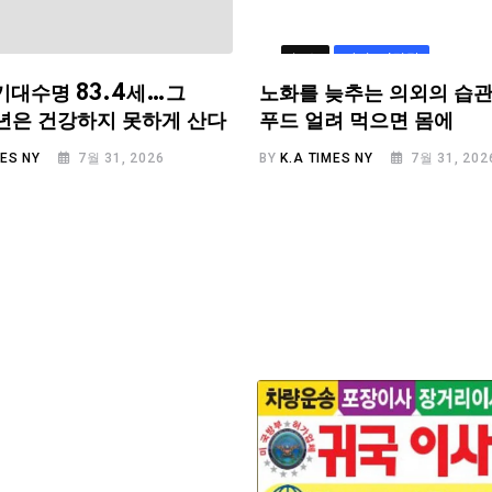
뉴스
라이프/건강
기대수명 83.4세…그
노화를 늦추는 의외의 습관
.6년은 건강하지 못하게 산다
푸드 얼려 먹으면 몸에
MES NY
7월 31, 2026
BY
K.A TIMES NY
7월 31, 202