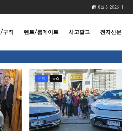
8월 6, 2026
/구직
렌트/룸메이트
사고팔고
전자신문
국제
뉴스