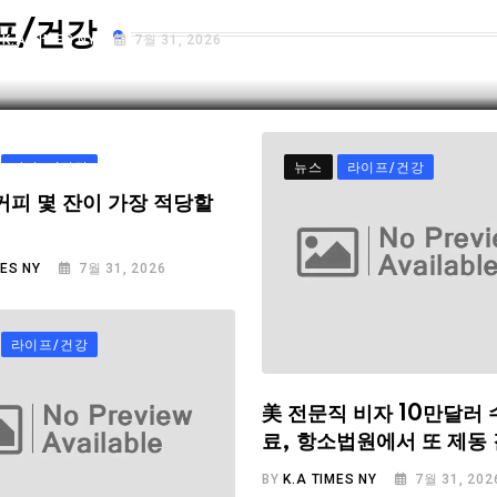
프/건강
Y
K.A TIMES NY
7월 31, 2026
라이프/건강
뉴스
라이프/건강
커피 몇 잔이 가장 적당할
MES NY
7월 31, 2026
라이프/건강
美 전문직 비자 10만달러 
료, 항소법원에서 또 제동
BY
K.A TIMES NY
7월 31, 202