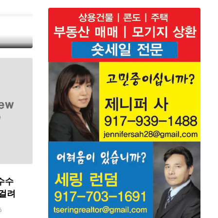
수수
 걸려
6