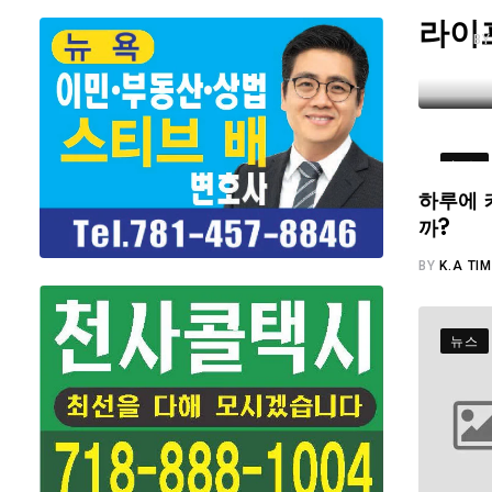
라이
B
뉴스
하루에 
까?
BY
K.A TI
뉴스