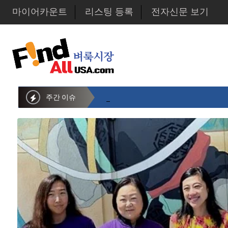
마이어카운트
리스팅 등록
전자신문 보기
주간 이슈
뉴욕시의회 샌드라 황 부의장, 한인비영리단