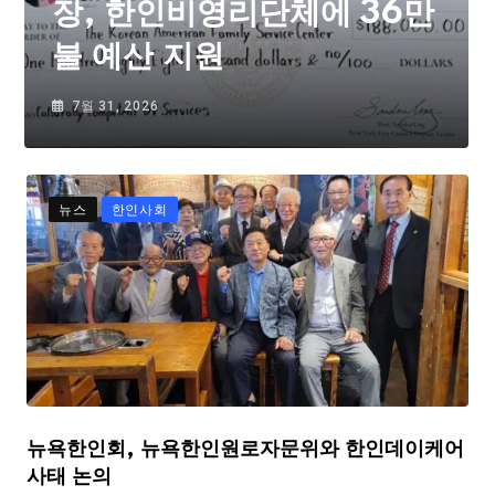
장, 한인비영리단체에 36만
불 예산 지원
7월 31, 2026
뉴스
한인사회
뉴욕한인회, 뉴욕한인원로자문위와 한인데이케어
사태 논의