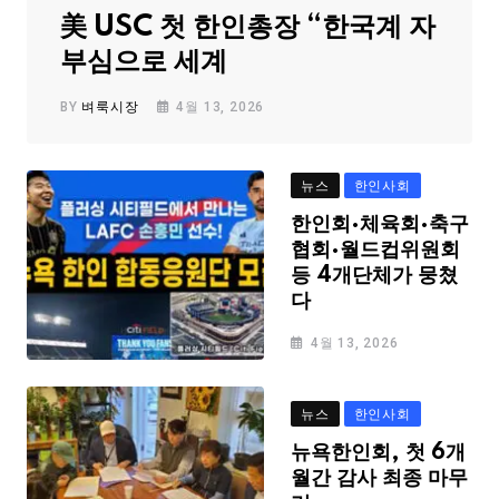
美 USC 첫 한인총장 “한국계 자
부심으로 세계
BY
벼룩시장
4월 13, 2026
뉴스
한인사회
한인회·체육회·축구
협회·월드컵위원회
등 4개단체가 뭉쳤
다
4월 13, 2026
뉴스
한인사회
뉴욕한인회, 첫 6개
월간 감사 최종 마무