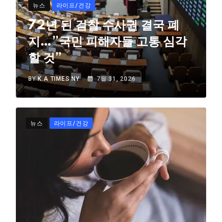
뉴스
라이프/건강
72년 된 검찰 수사권 결국 폐
지…”국민 피해자들 고통 심각
할 것”
BY
K.A TIMES NY
7월 31, 2026
뉴스
라이프/건강