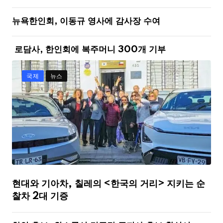
뉴욕한인회, 이동규 영사에 감사장 수여
로담사, 한인회에 복주머니 300개 기부
국제
뉴스
현대와 기아차, 칠레의 <한국의 거리> 지키는 순
찰차 2대 기증