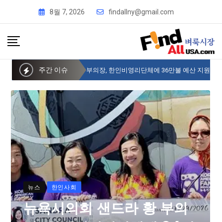
8월 7, 2026
findallny@gmail.com
주간 이슈
뉴욕시의회 샌드라 황 부의장, 한인비영리단체에 36만불 예산 지원
뉴스
한인사회
뉴욕시의회 샌드라 황 부의