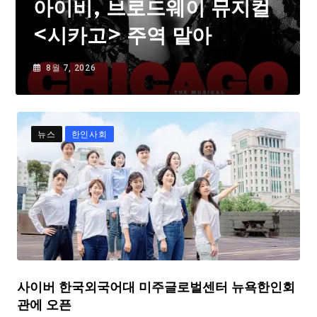
아이비, 브로드웨이 뮤지컬
<시카고> 주역 맡아
8월 7, 2026
뉴스
한인사회
사이버 한국외국어대 미주글로벌센터 뉴욕한인회
관에 오픈