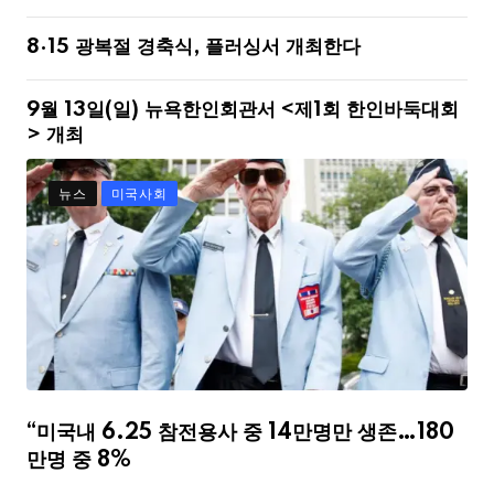
8·15 광복절 경축식, 플러싱서 개최한다
9월 13일(일) 뉴욕한인회관서 <제1회 한인바둑대회
> 개최
뉴스
미국사회
“미국내 6.25 참전용사 중 14만명만 생존…180
만명 중 8%