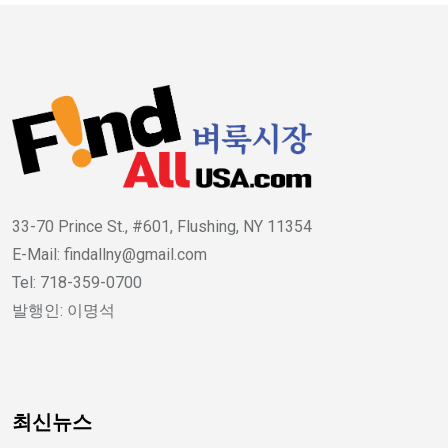
33-70 Prince St., #601, Flushing, NY 11354
E-Mail: findallny@gmail.com
Tel: 718-359-0700
발행인: 이명석
최신뉴스