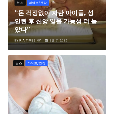
뉴스
라이프/건강
“돈 걱정없이 자란 아이들, 성
인된 후 신앙 잃을 가능성 더 높
았다”
BY
K.A TIMES NY
8월 7, 2026
뉴스
라이프/건강