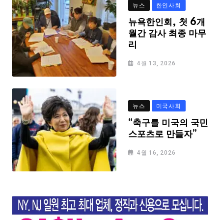
뉴스
한인사회
뉴욕한인회, 첫 6개
월간 감사 최종 마무
리
4월 13, 2026
뉴스
미국사회
“축구를 미국의 국민
스포츠로 만들자”
4월 16, 2026