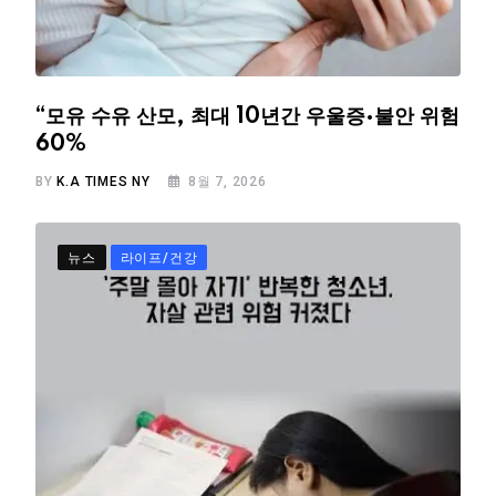
“모유 수유 산모, 최대 10년간 우울증·불안 위험
60%
BY
K.A TIMES NY
8월 7, 2026
뉴스
라이프/건강