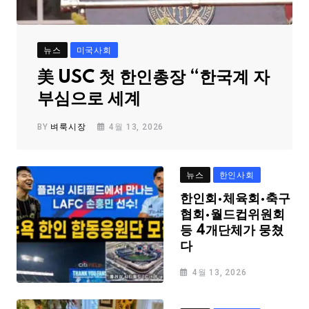
뉴스
미국사회
美 USC 첫 한인총장 “한국계 자
부심으로 세계
BY
벼룩시장
4월 13, 2026
뉴스
한인사회
한인회·체육회·축구
협회·월드컵위원회
등 4개단체가 뭉쳤
다
4월 13, 2026