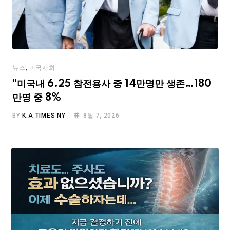
,
뉴스
미국사회
“미국내 6.25 참전용사 중 14만명만 생존…180
만명 중 8%
BY
K.A TIMES NY
8월 7, 2026