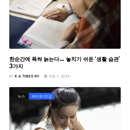
한순간에 폭싹 늙는다… 놓치기 쉬운 ‘생활 습관’
3가지
BY
K.A TIMES NY
8월 7, 2026
뉴스
라이프/건강