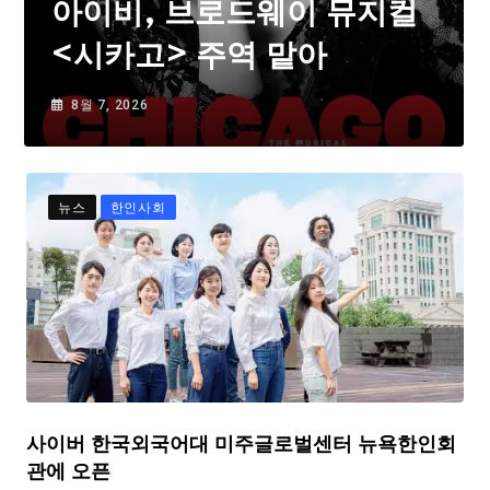
아이비, 브로드웨이 뮤지컬
<시카고> 주역 맡아
8월 7, 2026
뉴스
한인사회
사이버 한국외국어대 미주글로벌센터 뉴욕한인회
관에 오픈