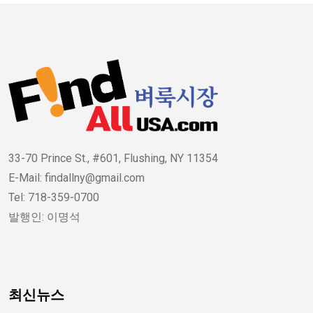
33-70 Prince St., #601, Flushing, NY 11354
E-Mail: findallny@gmail.com
Tel: 718-359-0700
발행인: 이명석
최신뉴스