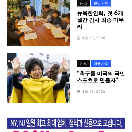
뉴스
한인사회
뉴욕한인회, 첫 6개
월간 감사 최종 마무
리
4월 13, 2026
뉴스
미국사회
“축구를 미국의 국민
스포츠로 만들자”
4월 16, 2026