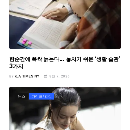
한순간에 폭싹 늙는다… 놓치기 쉬운 ‘생활 습관’
3가지
BY
K.A TIMES NY
8월 7, 2026
뉴스
라이프/건강