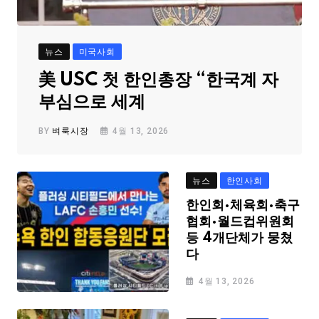
뉴스
미국사회
美 USC 첫 한인총장 “한국계 자
부심으로 세계
BY
벼룩시장
4월 13, 2026
뉴스
한인사회
한인회·체육회·축구
협회·월드컵위원회
등 4개단체가 뭉쳤
다
4월 13, 2026