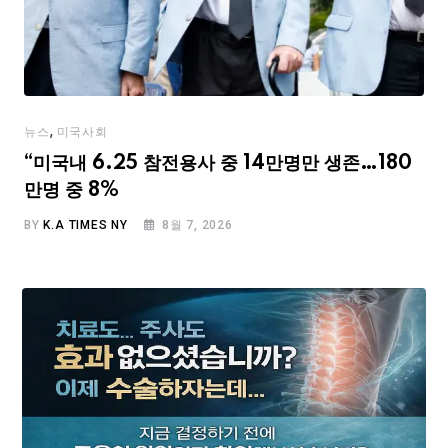
,
뉴스
미국사회
“미국내 6.25 참전용사 중 14만명만 생존…180
만명 중 8%
BY
K.A TIMES NY
8월 7, 2026