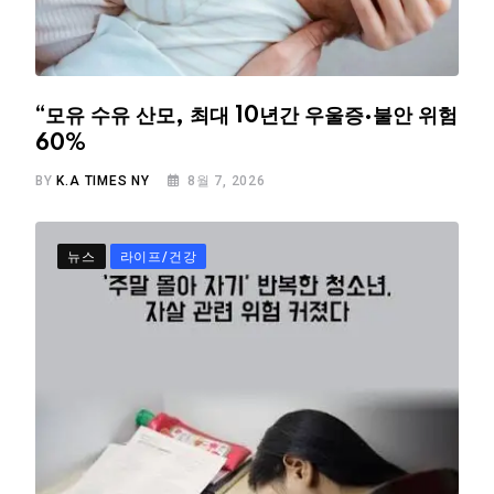
“모유 수유 산모, 최대 10년간 우울증·불안 위험
60%
BY
K.A TIMES NY
8월 7, 2026
뉴스
라이프/건강