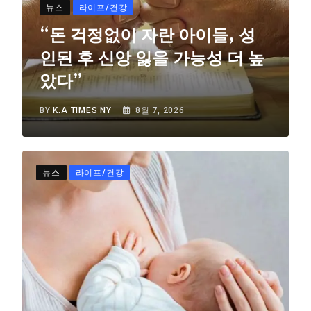
뉴스
라이프/건강
“돈 걱정없이 자란 아이들, 성
인된 후 신앙 잃을 가능성 더 높
았다”
BY
K.A TIMES NY
8월 7, 2026
뉴스
라이프/건강