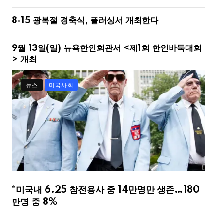
8·15 광복절 경축식, 플러싱서 개최한다
9월 13일(일) 뉴욕한인회관서 <제1회 한인바둑대회
> 개최
뉴스
미국사회
“미국내 6.25 참전용사 중 14만명만 생존…180
만명 중 8%