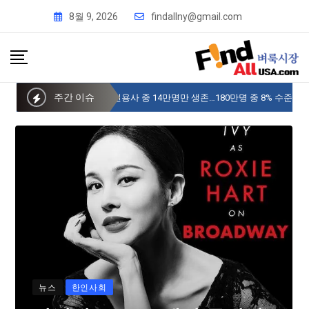
8월 9, 2026
findallny@gmail.com
주간 이슈
사이버 한국외국어대 미주글로벌센터 뉴욕
뉴스
한인사회