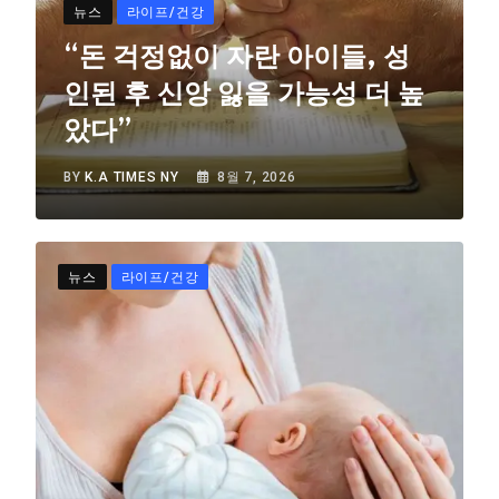
뉴스
라이프/건강
“돈 걱정없이 자란 아이들, 성
인된 후 신앙 잃을 가능성 더 높
았다”
BY
K.A TIMES NY
8월 7, 2026
뉴스
라이프/건강