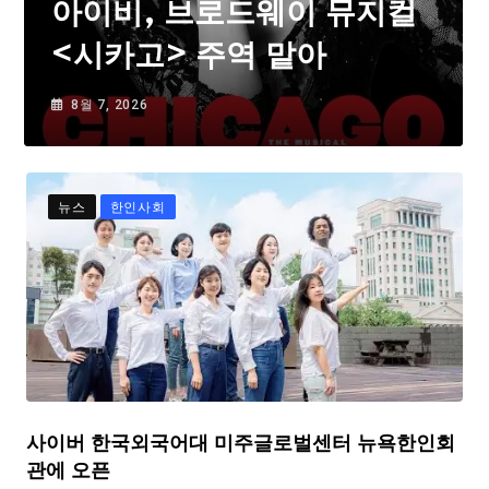
아이비, 브로드웨이 뮤지컬
<시카고> 주역 맡아
8월 7, 2026
뉴스
한인사회
사이버 한국외국어대 미주글로벌센터 뉴욕한인회
관에 오픈