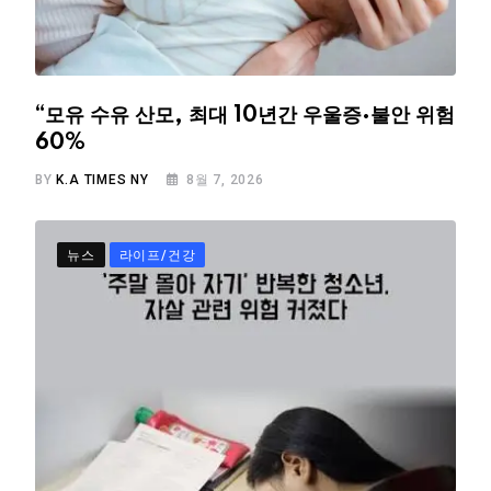
“모유 수유 산모, 최대 10년간 우울증·불안 위험
60%
BY
K.A TIMES NY
8월 7, 2026
뉴스
라이프/건강