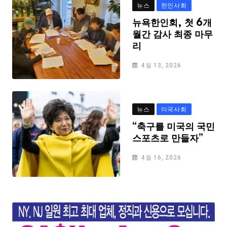
뉴스
한인사회
뉴욕한인회, 첫 6개
월간 감사 최종 마무
리
4월 13, 2026
뉴스
미국사회
“축구를 미국의 국민
스포츠로 만들자”
4월 16, 2026