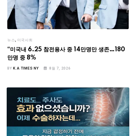
,
뉴스
미국사회
“미국내 6.25 참전용사 중 14만명만 생존…180
만명 중 8%
BY
K.A TIMES NY
8월 7, 2026