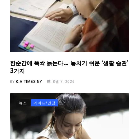
한순간에 폭싹 늙는다… 놓치기 쉬운 ‘생활 습관’
3가지
BY
K.A TIMES NY
8월 7, 2026
뉴스
라이프/건강