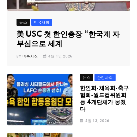
뉴스
미국사회
美 USC 첫 한인총장 “한국계 자
부심으로 세계
BY
벼룩시장
4월 13, 2026
뉴스
한인사회
한인회·체육회·축구
협회·월드컵위원회
등 4개단체가 뭉쳤
다
4월 13, 2026