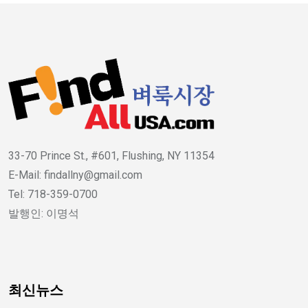
33-70 Prince St., #601, Flushing, NY 11354
E-Mail: findallny@gmail.com
Tel: 718-359-0700
발행인: 이명석
최신뉴스