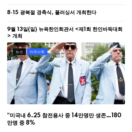
8·15 광복절 경축식, 플러싱서 개최한다
9월 13일(일) 뉴욕한인회관서 <제1회 한인바둑대회
> 개최
뉴스
미국사회
“미국내 6.25 참전용사 중 14만명만 생존…180
만명 중 8%