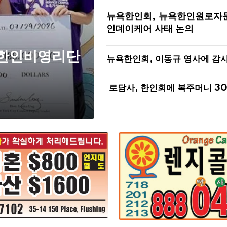
뉴욕한인회, 뉴욕한인원로자
인데이케어 사태 논의
 한인비영리단
뉴욕한인회, 이동규 영사에 감
로담사, 한인회에 복주머니 3