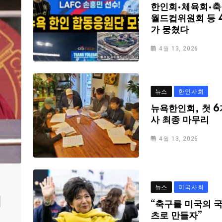
한인회·체육회·축
월드컵위원회 등 
가 뭉쳤다
4월 13, 2026
뉴스
한인사회
뉴욕한인회, 첫 6
사 최종 마무리
4월 13, 2026
뉴스
미국사회
심
“축구를 미국의 
츠로 만들자”