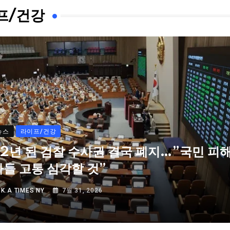
프/건강
뉴스
라이프/건강
72년 된 검찰 수사권 결국 폐지…”국민 피
자들 고통 심각할 것”
Y
K.A TIMES NY
7월 31, 2026