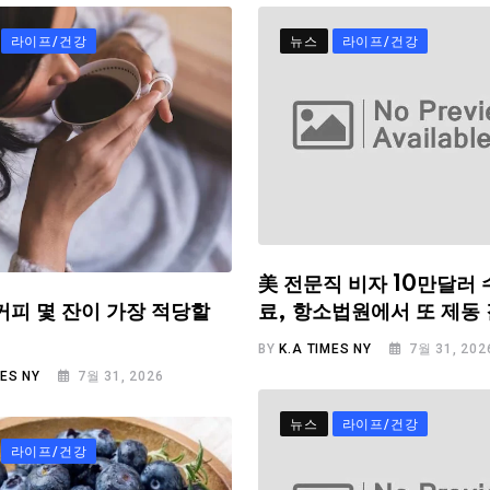
라이프/건강
뉴스
라이프/건강
美 전문직 비자 10만달러 
료, 항소법원에서 또 제동
커피 몇 잔이 가장 적당할
BY
K.A TIMES NY
7월 31, 202
MES NY
7월 31, 2026
뉴스
라이프/건강
라이프/건강