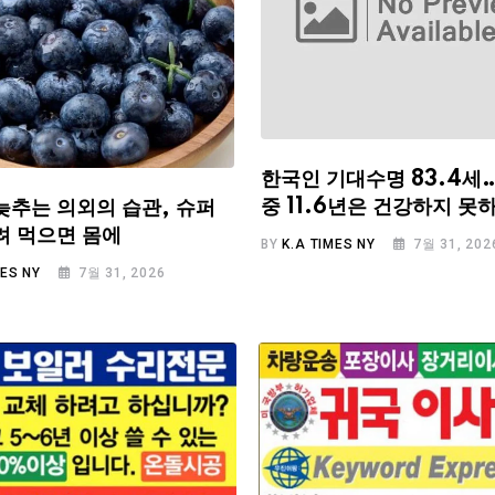
한국인 기대수명 83.4세
중 11.6년은 건강하지 못
늦추는 의외의 습관, 슈퍼
려 먹으면 몸에
BY
K.A TIMES NY
7월 31, 202
MES NY
7월 31, 2026