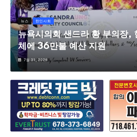
뉴스
한인사회
뉴욕시의회 샌드라 황 부의장,
체에 36만불 예산 지원
7월 31, 2026