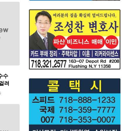
수수
 걸려
6