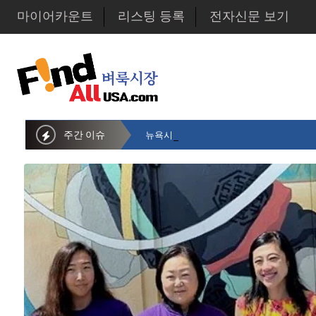
마이어카운트
리스팅 등록
전자신문 보기
주간 이슈
뉴욕시의회 샌드라 황 부의장, 한인비영리단