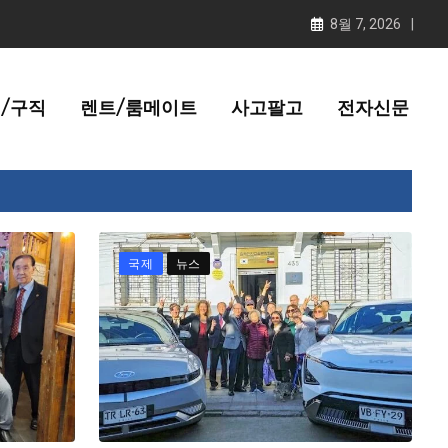
8월 7, 2026
/구직
렌트/룸메이트
사고팔고
전자신문
국제
뉴스