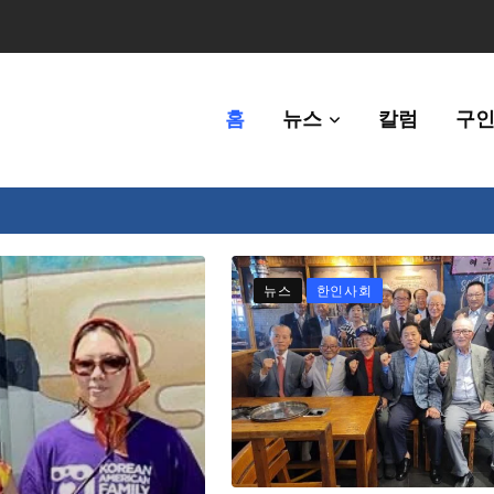
홈
뉴스
칼럼
구인
체에 36만불 예산 지원
뉴스
한인사회