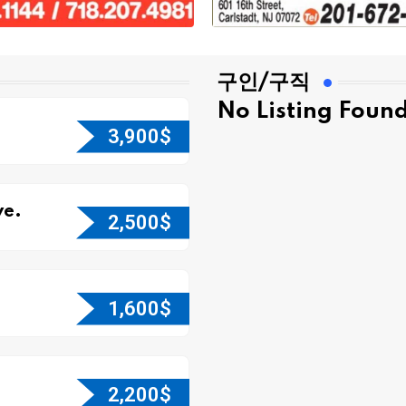
구인/구직
No Listing Foun
3,900
$
e.
2,500
$
1,600
$
2,200
$