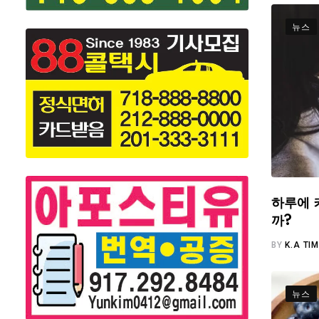
뉴스
하루에 
까?
BY
K.A TI
뉴스