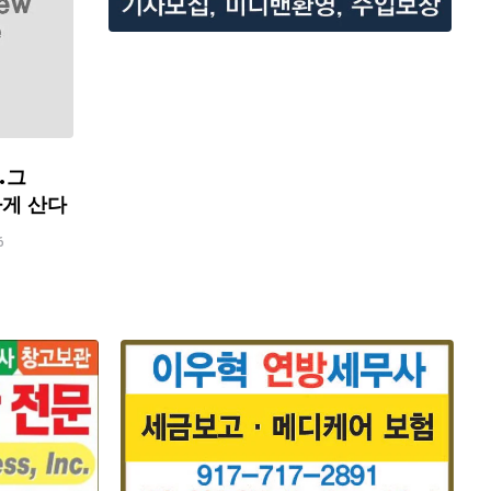
…그
하게 산다
6