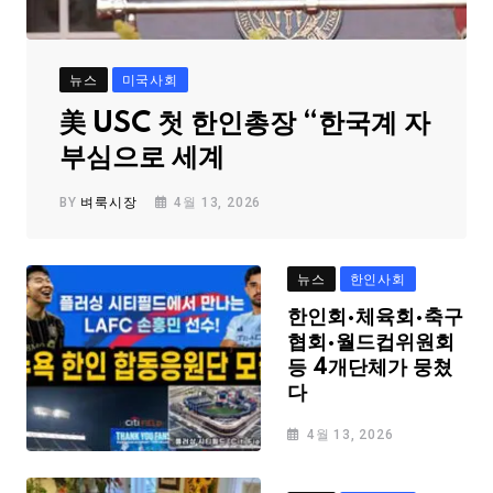
뉴스
미국사회
美 USC 첫 한인총장 “한국계 자
부심으로 세계
BY
벼룩시장
4월 13, 2026
뉴스
한인사회
한인회·체육회·축구
협회·월드컵위원회
등 4개단체가 뭉쳤
다
4월 13, 2026