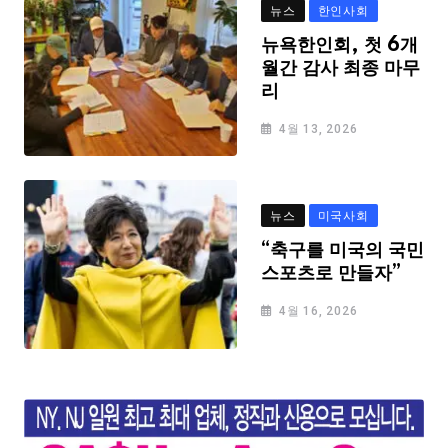
뉴스
한인사회
뉴욕한인회, 첫 6개
월간 감사 최종 마무
리
4월 13, 2026
뉴스
미국사회
“축구를 미국의 국민
스포츠로 만들자”
4월 16, 2026