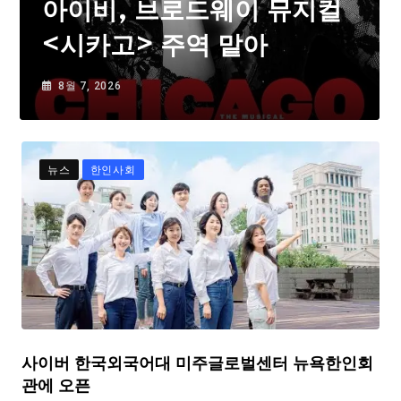
아이비, 브로드웨이 뮤지컬
<시카고> 주역 맡아
8월 7, 2026
뉴스
한인사회
사이버 한국외국어대 미주글로벌센터 뉴욕한인회
관에 오픈