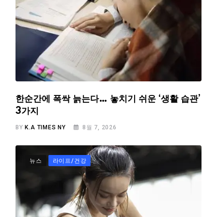
한순간에 폭싹 늙는다… 놓치기 쉬운 ‘생활 습관’
3가지
BY
K.A TIMES NY
8월 7, 2026
뉴스
라이프/건강