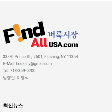
33-70 Prince St., #601, Flushing, NY 11354
E-Mail: findallny@gmail.com
Tel: 718-359-0700
발행인: 이명석
최신뉴스