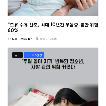
“모유 수유 산모, 최대 10년간 우울증·불안 위험
60%
BY
K.A TIMES NY
8월 7, 2026
뉴스
라이프/건강