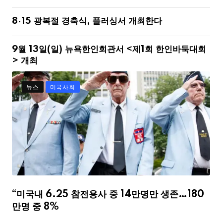
8·15 광복절 경축식, 플러싱서 개최한다
9월 13일(일) 뉴욕한인회관서 <제1회 한인바둑대회
> 개최
뉴스
미국사회
“미국내 6.25 참전용사 중 14만명만 생존…180
만명 중 8%