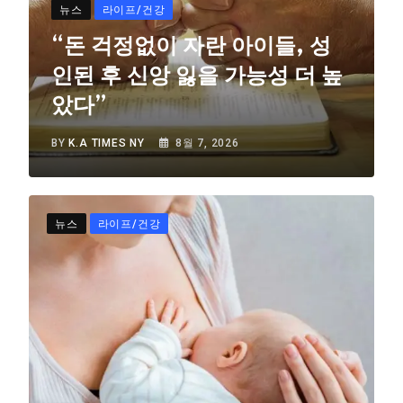
뉴스
라이프/건강
“돈 걱정없이 자란 아이들, 성
인된 후 신앙 잃을 가능성 더 높
았다”
BY
K.A TIMES NY
8월 7, 2026
뉴스
라이프/건강