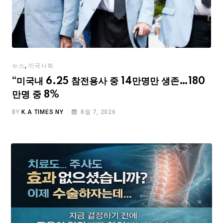
,
뉴스
미국사회
“미국내 6.25 참전용사 중 14만명만 생존…180
만명 중 8%
BY
K.A TIMES NY
8월 7, 2026