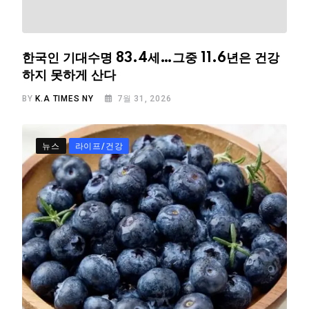
한국인 기대수명 83.4세…그중 11.6년은 건강
하지 못하게 산다
BY
K.A TIMES NY
7월 31, 2026
뉴스
라이프/건강