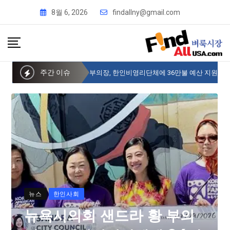
8월 6, 2026
findallny@gmail.com
주간 이슈
뉴욕시의회 샌드라 황 부의장, 한인비영리단체에 36만불 예산 지원
뉴스
한인사회
뉴욕시의회 샌드라 황 부의