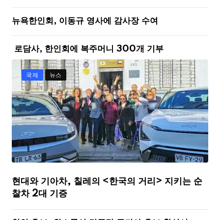
뉴욕한인회, 이동규 영사에 감사장 수여
로담사, 한인회에 복주머니 300개 기부
국제
뉴스
현대와 기아차, 칠레의 <한국의 거리> 지키는 순
찰차 2대 기증