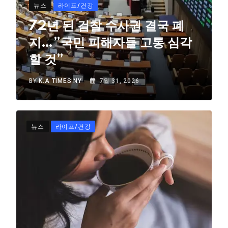
뉴스
라이프/건강
72년 된 검찰 수사권 결국 폐
지…”국민 피해자들 고통 심각
할 것”
BY
K.A TIMES NY
7월 31, 2026
뉴스
라이프/건강