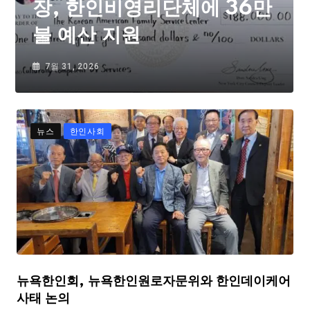
장, 한인비영리단체에 36만
불 예산 지원
7월 31, 2026
뉴스
한인사회
뉴욕한인회, 뉴욕한인원로자문위와 한인데이케어
사태 논의