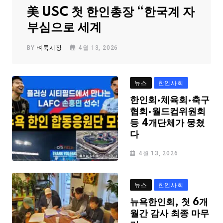
美 USC 첫 한인총장 “한국계 자
부심으로 세계
BY
벼룩시장
4월 13, 2026
뉴스
한인사회
한인회·체육회·축구
협회·월드컵위원회
등 4개단체가 뭉쳤
다
4월 13, 2026
뉴스
한인사회
뉴욕한인회, 첫 6개
월간 감사 최종 마무