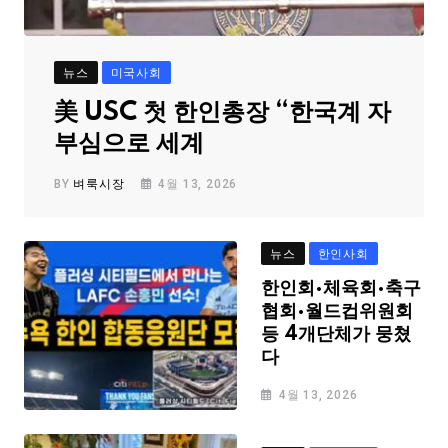
뉴스
미국사회
美 USC 첫 한인총장 “한국계 자
부심으로 세계
BY
벼룩시장
4월 13, 2026
뉴스
한인사회
한인회·체육회·축구
협회·월드컵위원회
등 4개단체가 뭉쳤
다
4월 13, 2026