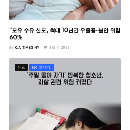
“모유 수유 산모, 최대 10년간 우울증·불안 위험
60%
BY
K.A TIMES NY
8월 7, 2026
뉴스
라이프/건강