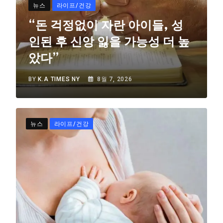
뉴스
라이프/건강
“돈 걱정없이 자란 아이들, 성
인된 후 신앙 잃을 가능성 더 높
았다”
BY
K.A TIMES NY
8월 7, 2026
뉴스
라이프/건강