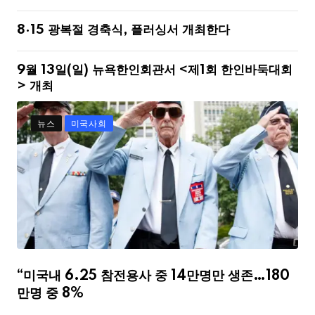
8·15 광복절 경축식, 플러싱서 개최한다
9월 13일(일) 뉴욕한인회관서 <제1회 한인바둑대회
> 개최
뉴스
미국사회
“미국내 6.25 참전용사 중 14만명만 생존…180
만명 중 8%