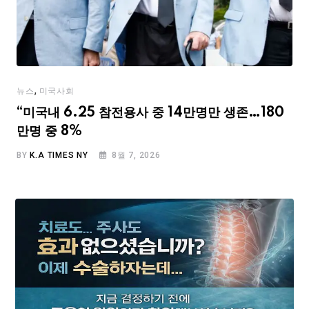
,
뉴스
미국사회
“미국내 6.25 참전용사 중 14만명만 생존…180
만명 중 8%
BY
K.A TIMES NY
8월 7, 2026