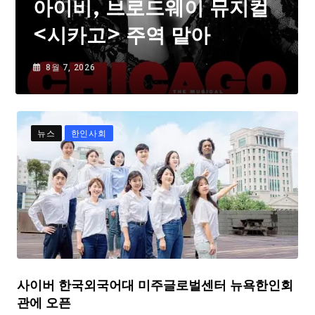
아이비, 브로드웨이 뮤지컬
<시카고> 주역 맡아
8월 7, 2026
뉴스
한인사회
사이버 한국외국어대 미주글로벌센터 뉴욕한인회
관에 오픈