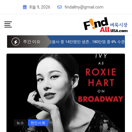
8월 9, 2026
findallny@gmail.com
주간 이슈
사이버 한국외국어대 미주글로벌센터 뉴욕
뉴스
한인사회