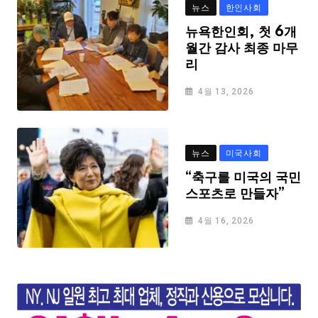
뉴스
한인사회
뉴욕한인회, 첫 6개
월간 감사 최종 마무
리
4월 13, 2026
뉴스
미국사회
“축구를 미국의 국민
스포츠로 만들자”
4월 16, 2026