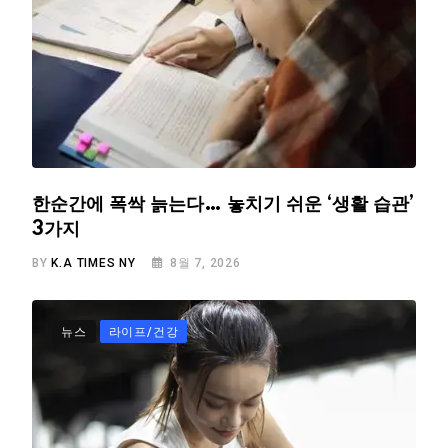
한순간에 폭싹 늙는다… 놓치기 쉬운 ‘생활 습관’
3가지
BY
K.A TIMES NY
8월 7, 2026
뉴스
라이프/건강