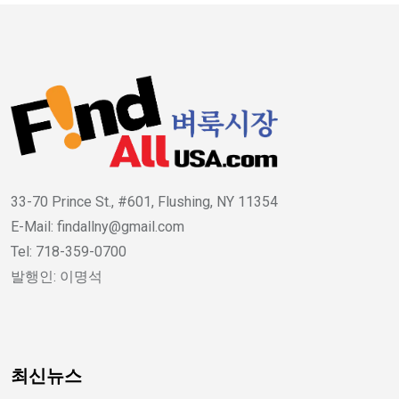
33-70 Prince St., #601, Flushing, NY 11354
E-Mail: findallny@gmail.com
Tel: 718-359-0700
발행인: 이명석
최신뉴스