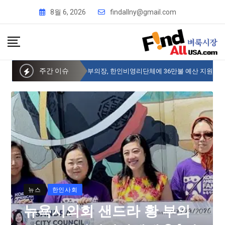
8월 6, 2026
findallny@gmail.com
주간 이슈
뉴욕시의회 샌드라 황 부의장, 한인비영리단체에 36만불 예산 지원
뉴스
한인사회
뉴욕시의회 샌드라 황 부의