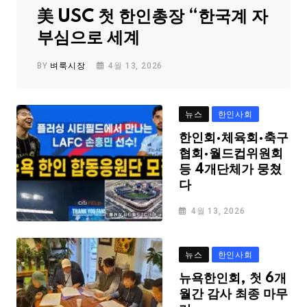
美 USC 첫 한인총장 “한국계 자
부심으로 세계
BY
벼룩시장
4월 13, 2026
뉴스
한인사회
한인회·체육회·축구
협회·월드컵위원회
등 4개단체가 뭉쳤
다
4월 13, 2026
뉴스
한인사회
뉴욕한인회, 첫 6개
월간 감사 최종 마무