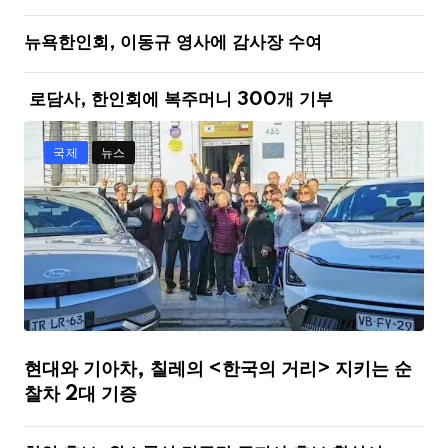
뉴욕한인회, 이동규 영사에 감사장 수여
로담사, 한인회에 복주머니 300개 기부
국제
뉴스
현대와 기아차, 칠레의 <한국의 거리> 지키는 순
찰차 2대 기증