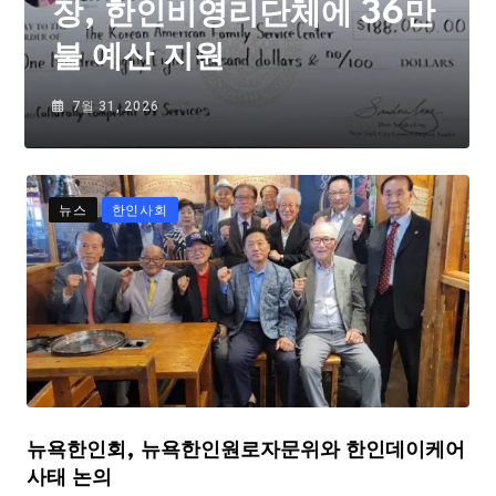
장, 한인비영리단체에 36만
불 예산 지원
7월 31, 2026
뉴스
한인사회
뉴욕한인회, 뉴욕한인원로자문위와 한인데이케어
사태 논의