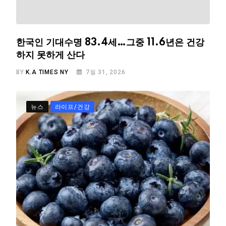
한국인 기대수명 83.4세…그중 11.6년은 건강
하지 못하게 산다
BY
K.A TIMES NY
7월 31, 2026
뉴스
라이프/건강