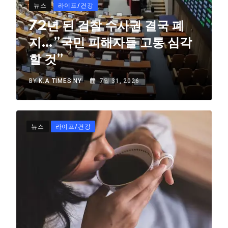
뉴스
라이프/건강
72년 된 검찰 수사권 결국 폐
지…”국민 피해자들 고통 심각
할 것”
BY
K.A TIMES NY
7월 31, 2026
뉴스
라이프/건강