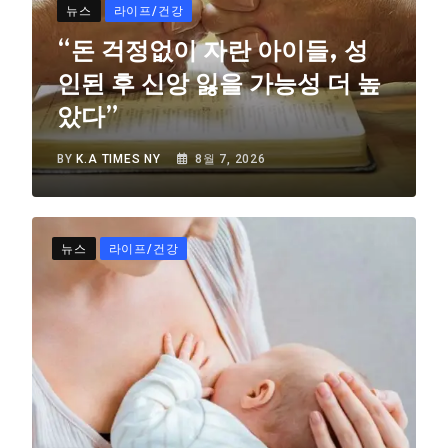
뉴스
라이프/건강
“돈 걱정없이 자란 아이들, 성
인된 후 신앙 잃을 가능성 더 높
았다”
BY
K.A TIMES NY
8월 7, 2026
뉴스
라이프/건강