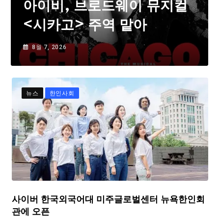
아이비, 브로드웨이 뮤지컬
<시카고> 주역 맡아
8월 7, 2026
뉴스
한인사회
사이버 한국외국어대 미주글로벌센터 뉴욕한인회
관에 오픈