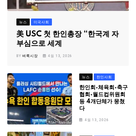
뉴스
미국사회
美 USC 첫 한인총장 “한국계 자
부심으로 세계
BY
벼룩시장
4월 13, 2026
뉴스
한인사회
한인회·체육회·축구
협회·월드컵위원회
등 4개단체가 뭉쳤
다
4월 13, 2026