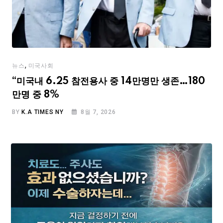
,
뉴스
미국사회
“미국내 6.25 참전용사 중 14만명만 생존…180
만명 중 8%
BY
K.A TIMES NY
8월 7, 2026