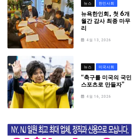
뉴스
한인사회
뉴욕한인회, 첫 6개
월간 감사 최종 마무
리
4월 13, 2026
뉴스
미국사회
“축구를 미국의 국민
스포츠로 만들자”
4월 16, 2026