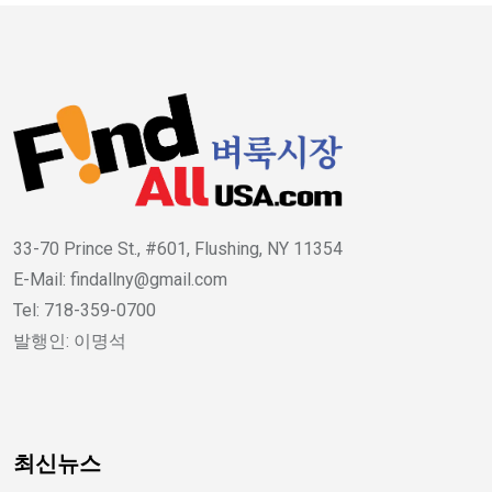
33-70 Prince St., #601, Flushing, NY 11354
E-Mail: findallny@gmail.com
Tel: 718-359-0700
발행인: 이명석
최신뉴스