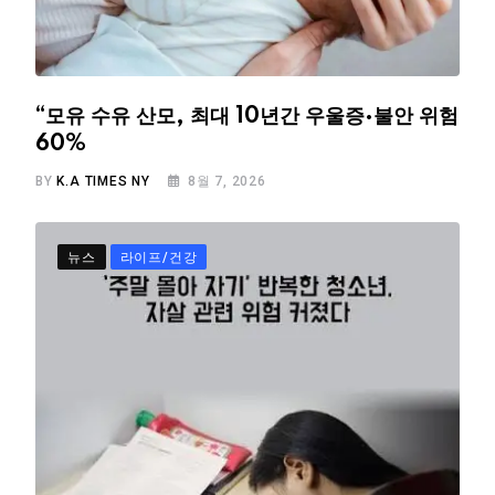
“모유 수유 산모, 최대 10년간 우울증·불안 위험
60%
BY
K.A TIMES NY
8월 7, 2026
뉴스
라이프/건강