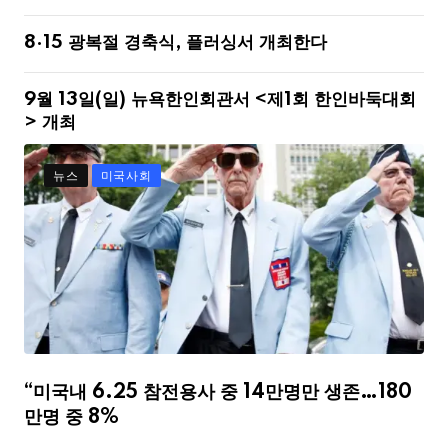
8·15 광복절 경축식, 플러싱서 개최한다
9월 13일(일) 뉴욕한인회관서 <제1회 한인바둑대회
> 개최
뉴스
미국사회
“미국내 6.25 참전용사 중 14만명만 생존…180
만명 중 8%