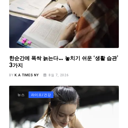
한순간에 폭싹 늙는다… 놓치기 쉬운 ‘생활 습관’
3가지
BY
K.A TIMES NY
8월 7, 2026
뉴스
라이프/건강