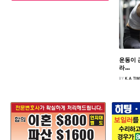
운동이 
라…
BY
K.A TI