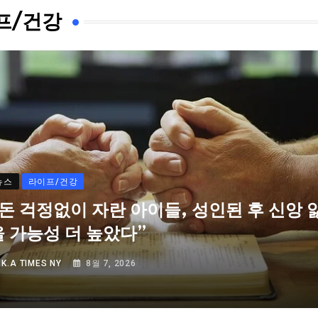
프/건강
뉴스
라이프/건강
“돈 걱정없이 자란 아이들, 성인된 후 신앙 
을 가능성 더 높았다”
Y
K.A TIMES NY
8월 7, 2026