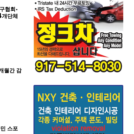
구협회·
4개단체
개월간 감
국민 스포