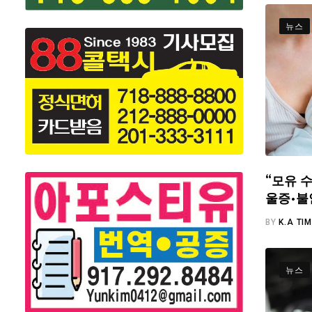
뉴스
“모유 수
울증·불
BY
K.A TI
뉴스