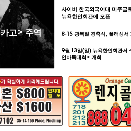
사이버 한국외국어대 미주글
뉴욕한인회관에 오픈
시카고> 주역
8·15 광복절 경축식, 플러싱서
9월 13일(일) 뉴욕한인회관서 
인바둑대회> 개최