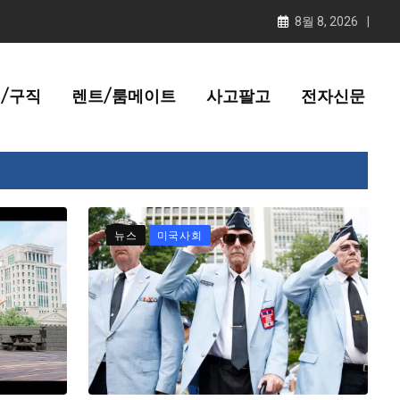
8월 8, 2026
/구직
렌트/룸메이트
사고팔고
전자신문
뉴스
미국사회