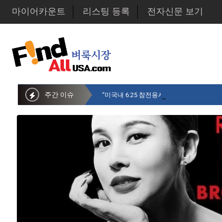
마이어카운트
리스팅 등록
전자신문 보기
주간 이슈
“미국내 6.25 참전용사 중 14만명만 생존…1