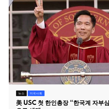
뉴스
미국사회
美 USC 첫 한인총장 “한국계 자부