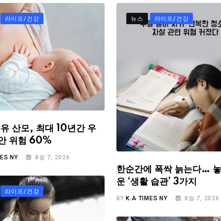
라이프/건강
뉴스
라이프/건강
유 산모, 최대 10년간 우
안 위험 60%
MES NY
8월 7, 2026
한순간에 폭싹 늙는다… 놓
운 ‘생활 습관’ 3가지
라이프/건강
BY
K.A TIMES NY
8월 7, 2026