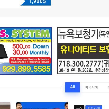
1,900
$
All
미국사회
뉴스
한인사회