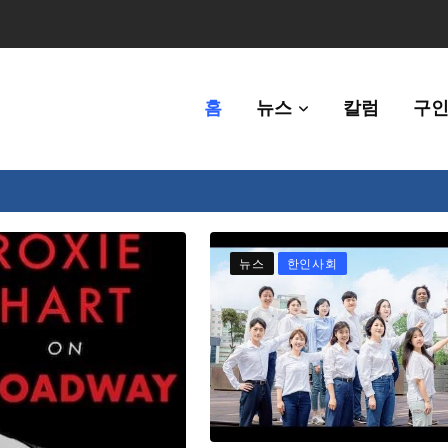
홈
뉴스
칼럼
구인
80만명 중 8% 수준
뉴스
한인사회