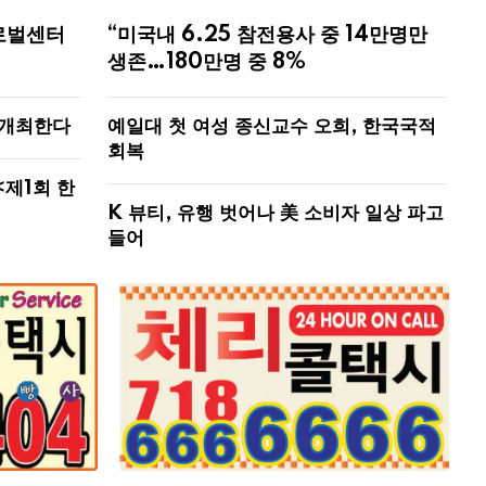
로벌센터
“미국내 6.25 참전용사 중 14만명만
생존…180만명 중 8%
 개최한다
예일대 첫 여성 종신교수 오희, 한국국적
회복
<제1회 한
K 뷰티, 유행 벗어나 美 소비자 일상 파고
들어