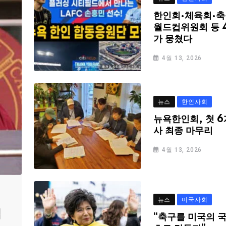
한인회·체육회·축
월드컵위원회 등 
가 뭉쳤다
4월 13, 2026
뉴스
한인사회
뉴욕한인회, 첫 6
사 최종 마무리
4월 13, 2026
뉴스
미국사회
심
“축구를 미국의 