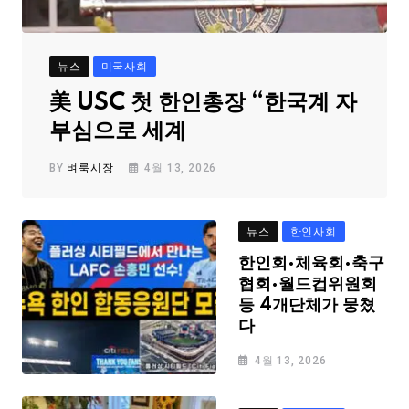
뉴스
미국사회
美 USC 첫 한인총장 “한국계 자
부심으로 세계
BY
벼룩시장
4월 13, 2026
뉴스
한인사회
한인회·체육회·축구
협회·월드컵위원회
등 4개단체가 뭉쳤
다
4월 13, 2026