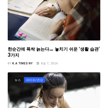
한순간에 폭싹 늙는다… 놓치기 쉬운 ‘생활 습관’
3가지
BY
K.A TIMES NY
8월 7, 2026
뉴스
라이프/건강