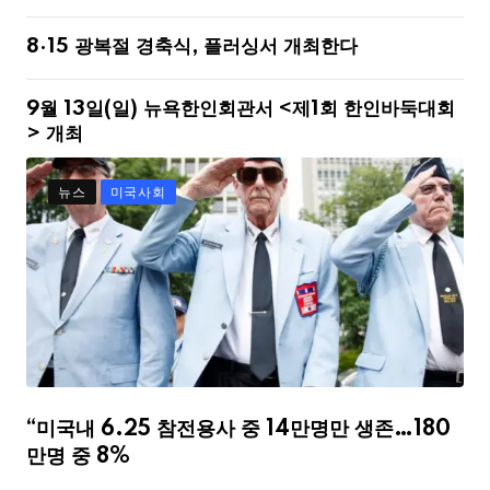
8·15 광복절 경축식, 플러싱서 개최한다
9월 13일(일) 뉴욕한인회관서 <제1회 한인바둑대회
> 개최
뉴스
미국사회
“미국내 6.25 참전용사 중 14만명만 생존…180
만명 중 8%