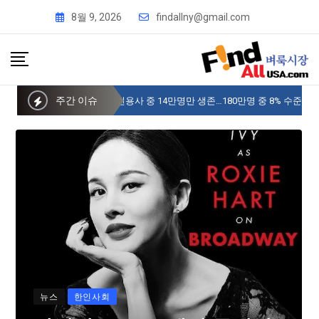
8월 9, 2026
findallny@gmail.com
주간 이슈
사이버 한국외국어대 미주글로벌센터 뉴욕
뉴스
한인사회