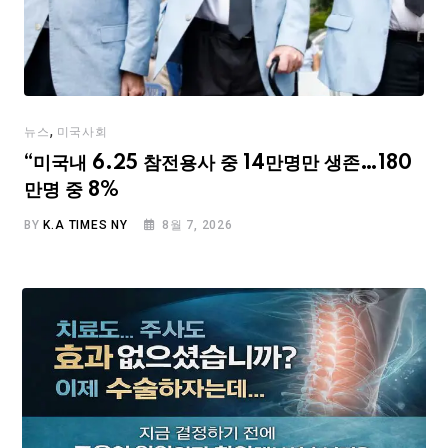
,
뉴스
미국사회
“미국내 6.25 참전용사 중 14만명만 생존…180
만명 중 8%
BY
K.A TIMES NY
8월 7, 2026