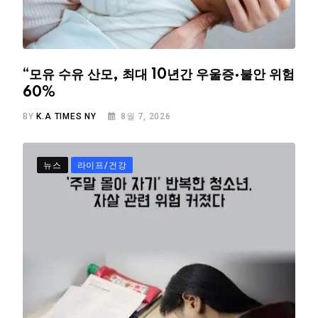
“모유 수유 산모, 최대 10년간 우울증·불안 위험
60%
BY
K.A TIMES NY
8월 7, 2026
뉴스
라이프/건강