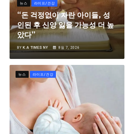
뉴스
라이프/건강
“돈 걱정없이 자란 아이들, 성
인된 후 신앙 잃을 가능성 더 높
았다”
BY
K.A TIMES NY
8월 7, 2026
뉴스
라이프/건강