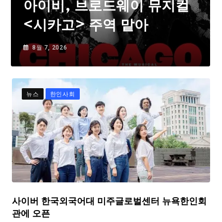
아이비, 브로드웨이 뮤지컬
<시카고> 주역 맡아
8월 7, 2026
뉴스
한인사회
사이버 한국외국어대 미주글로벌센터 뉴욕한인회
관에 오픈