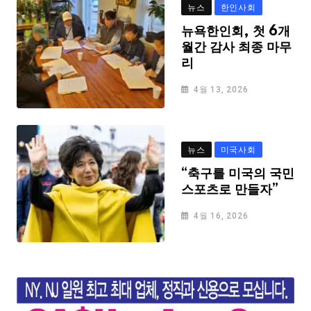
뉴스
한인사회
뉴욕한인회, 첫 6개
월간 감사 최종 마무
리
4월 13, 2026
뉴스
미국사회
“축구를 미국의 국민
스포츠로 만들자”
4월 16, 2026