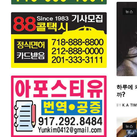
뉴스
하루에 
까?
BY
K.A TI
뉴스