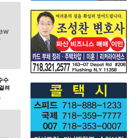
수수
 걸려
6