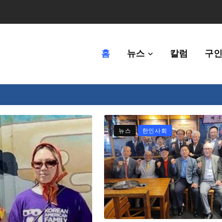
홈
뉴스
칼럼
구인
체에 36만불 예산 지원
뉴스
한인사회