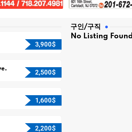
구인/구직
No Listing Foun
3,900
$
e.
2,500
$
1,600
$
2,200
$