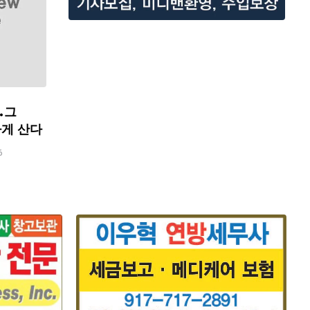
…그
하게 산다
6