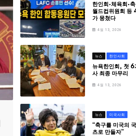
한인회·체육회·축
월드컵위원회 등 
가 뭉쳤다
4월 13, 2026
뉴스
한인사회
뉴욕한인회, 첫 6
사 최종 마무리
4월 13, 2026
뉴스
미국사회
심
“축구를 미국의 
츠로 만들자”