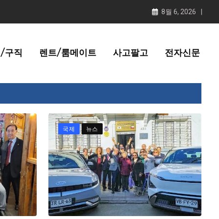
8월 6, 2026
/구직
렌트/룸메이트
사고팔고
전자신문
국제
뉴스