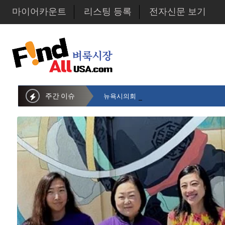
마이어카운트
리스팅 등록
전자신문 보기
주간 이슈
뉴욕시의회 샌드라 황 부의장, 한인비영리단