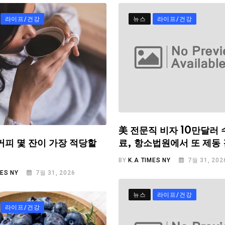
라이프/건강
뉴스
라이프/건강
美 전문직 비자 10만달러 
료, 항소법원에서 또 제동
커피 몇 잔이 가장 적당할
BY
K.A TIMES NY
7월 31, 202
MES NY
7월 31, 2026
뉴스
라이프/건강
라이프/건강