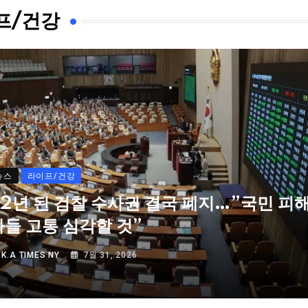
프/건강
뉴스
라이프/건강
72년 된 검찰 수사권 결국 폐지…”국민 피
자들 고통 심각할 것”
Y
K.A TIMES NY
7월 31, 2026