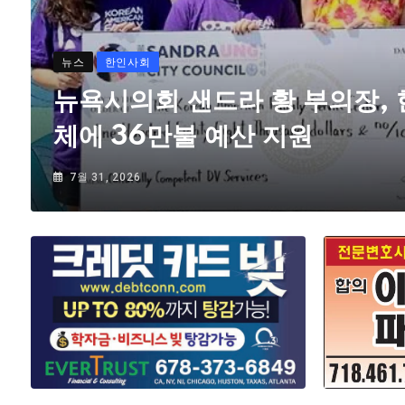
뉴스
한인사회
뉴욕시의회 샌드라 황 부의장,
체에 36만불 예산 지원
7월 31, 2026