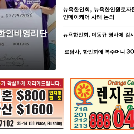
뉴욕한인회, 뉴욕한인원로자
인데이케어 사태 논의
 한인비영리단
뉴욕한인회, 이동규 영사에 감
로담사, 한인회에 복주머니 3