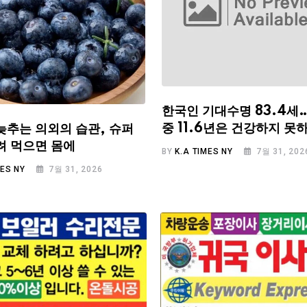
한국인 기대수명 83.4세
중 11.6년은 건강하지 못
늦추는 의외의 습관, 슈퍼
려 먹으면 몸에
BY
K.A TIMES NY
7월 31, 202
MES NY
7월 31, 2026