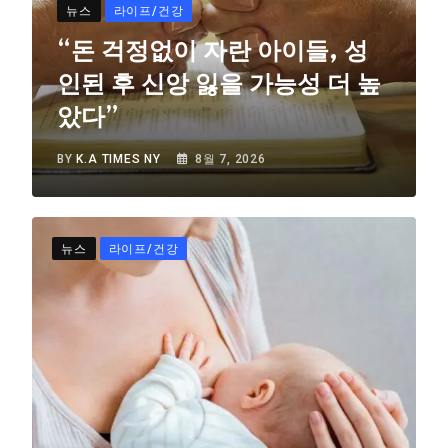
뉴스
라이프/건강
“돈 걱정없이 자란 아이들, 성
인된 후 신앙 잃을 가능성 더 높
았다”
BY
K.A TIMES NY
8월 7, 2026
뉴스
라이프/건강