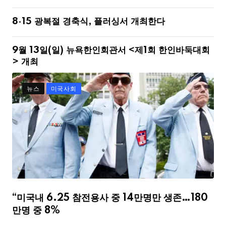
8·15 광복절 경축식, 플러싱서 개최한다
9월 13일(일) 뉴욕한인회관서 <제1회 한인바둑대회
> 개최
뉴스
미국사회
“미국내 6.25 참전용사 중 14만명만 생존…180
만명 중 8%