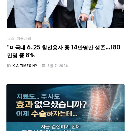
,
뉴스
미국사회
“미국내 6.25 참전용사 중 14만명만 생존…180
만명 중 8%
BY
K.A TIMES NY
8월 7, 2026