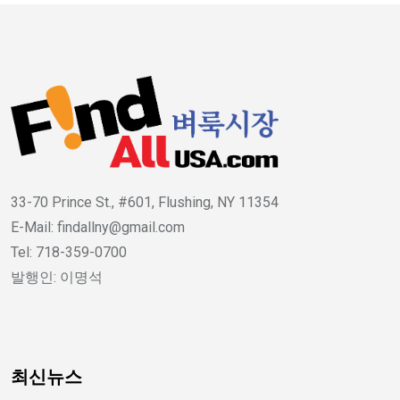
33-70 Prince St., #601, Flushing, NY 11354
E-Mail: findallny@gmail.com
Tel: 718-359-0700
발행인: 이명석
최신뉴스