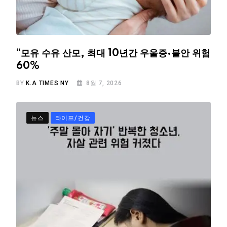
“모유 수유 산모, 최대 10년간 우울증·불안 위험
60%
BY
K.A TIMES NY
8월 7, 2026
뉴스
라이프/건강