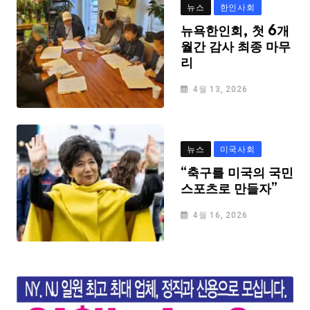
뉴스
한인사회
뉴욕한인회, 첫 6개
월간 감사 최종 마무
리
4월 13, 2026
뉴스
미국사회
“축구를 미국의 국민
스포츠로 만들자”
4월 16, 2026