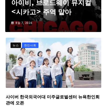
아이비, 브로드웨이 뮤지컬
<시카고> 주역 맡아
8월 7, 2026
뉴스
한인사회
사이버 한국외국어대 미주글로벌센터 뉴욕한인회
관에 오픈