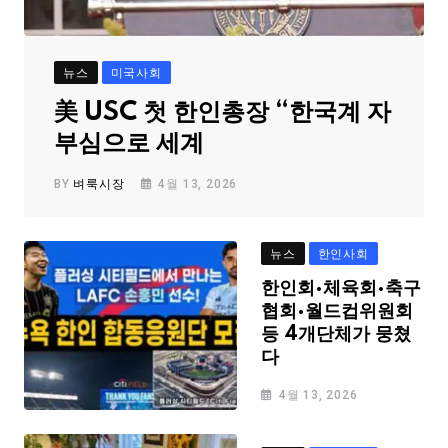
뉴스
미국사회
美 USC 첫 한인총장 “한국계 자
부심으로 세계
BY
벼룩시장
4월 13, 2026
뉴스
한인사회
한인회·체육회·축구
협회·월드컵위원회
등 4개단체가 뭉쳤
다
4월 13, 2026