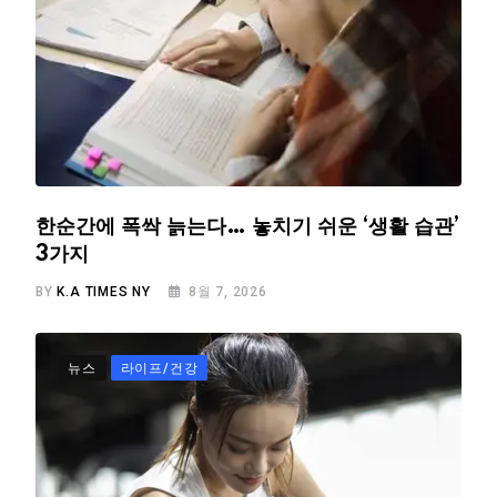
한순간에 폭싹 늙는다… 놓치기 쉬운 ‘생활 습관’
3가지
BY
K.A TIMES NY
8월 7, 2026
뉴스
라이프/건강