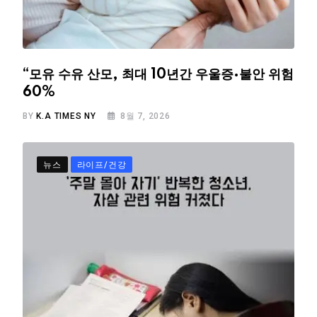
“모유 수유 산모, 최대 10년간 우울증·불안 위험
60%
BY
K.A TIMES NY
8월 7, 2026
뉴스
라이프/건강