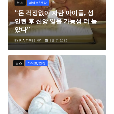
뉴스
라이프/건강
“돈 걱정없이 자란 아이들, 성
인된 후 신앙 잃을 가능성 더 높
았다”
BY
K.A TIMES NY
8월 7, 2026
뉴스
라이프/건강