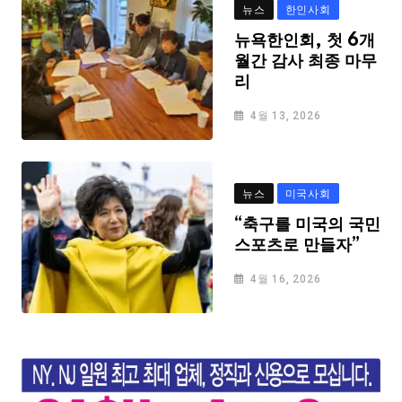
뉴스
한인사회
뉴욕한인회, 첫 6개
월간 감사 최종 마무
리
4월 13, 2026
뉴스
미국사회
“축구를 미국의 국민
스포츠로 만들자”
4월 16, 2026