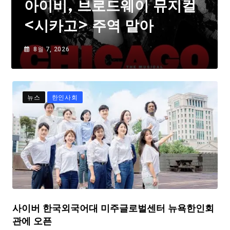
아이비, 브로드웨이 뮤지컬
<시카고> 주역 맡아
8월 7, 2026
뉴스
한인사회
사이버 한국외국어대 미주글로벌센터 뉴욕한인회
관에 오픈