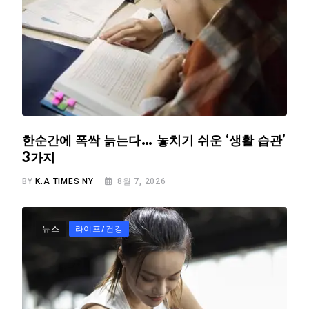
한순간에 폭싹 늙는다… 놓치기 쉬운 ‘생활 습관’
3가지
BY
K.A TIMES NY
8월 7, 2026
뉴스
라이프/건강