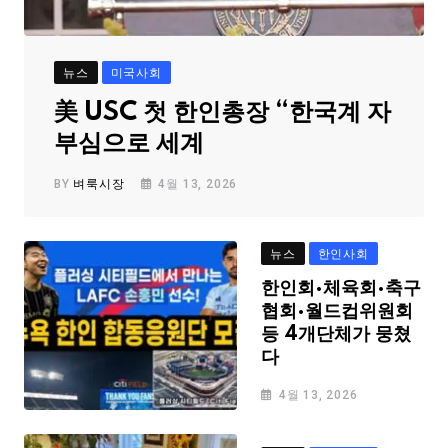
뉴스
미국사회
美 USC 첫 한인총장 “한국계 자
부심으로 세계
BY
벼룩시장
4월 13, 2026
뉴스
한인사회
한인회·체육회·축구
협회·월드컵위원회
등 4개단체가 뭉쳤
다
4월 13, 2026