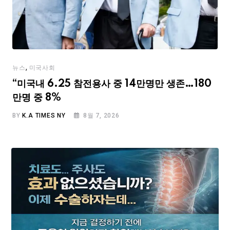
,
뉴스
미국사회
“미국내 6.25 참전용사 중 14만명만 생존…180
만명 중 8%
BY
K.A TIMES NY
8월 7, 2026