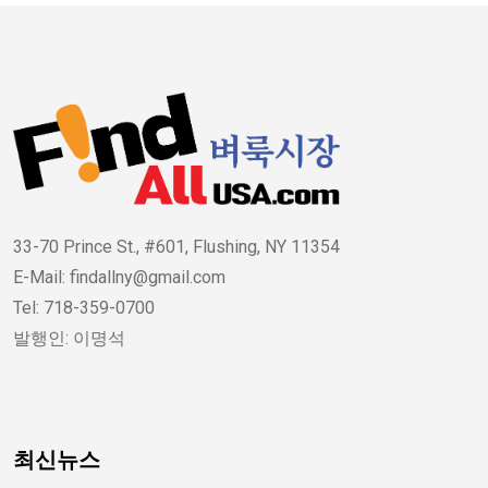
33-70 Prince St., #601, Flushing, NY 11354
E-Mail: findallny@gmail.com
Tel: 718-359-0700
발행인: 이명석
최신뉴스