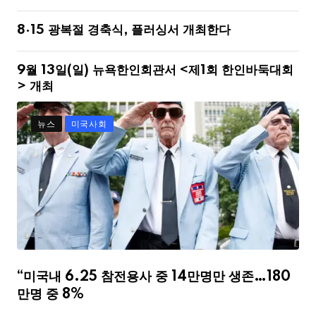
8·15 광복절 경축식, 플러싱서 개최한다
9월 13일(일) 뉴욕한인회관서 <제1회 한인바둑대회
> 개최
뉴스
미국사회
“미국내 6.25 참전용사 중 14만명만 생존…180
만명 중 8%