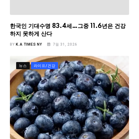
한국인 기대수명 83.4세…그중 11.6년은 건강
하지 못하게 산다
BY
K.A TIMES NY
7월 31, 2026
뉴스
라이프/건강