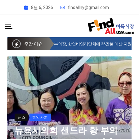
8월 6, 2026
findallny@gmail.com
주간 이슈
뉴욕시의회 샌드라 황 부의장, 한인비영리단체에 36만불 예산 지원
뉴스
한인사회
뉴욕시의회 샌드라 황 부의