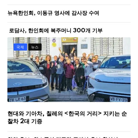
뉴욕한인회, 이동규 영사에 감사장 수여
로담사, 한인회에 복주머니 300개 기부
국제
뉴스
현대와 기아차, 칠레의 <한국의 거리> 지키는 순
찰차 2대 기증