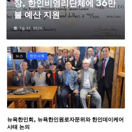
장, 한인비영리단체에 36만
불 예산 지원
7월 31, 2026
뉴스
한인사회
뉴욕한인회, 뉴욕한인원로자문위와 한인데이케어
사태 논의