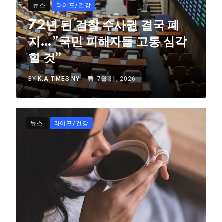
뉴스
라이프/건강
72년 된 검찰 수사권 결국 폐
지…”국민 피해자들 고통 심각
할 것”
BY
K.A TIMES NY
7월 31, 2026
뉴스
라이프/건강