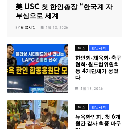
美 USC 첫 한인총장 “한국계 자
부심으로 세계
BY
벼룩시장
4월 13, 2026
뉴스
한인사회
한인회·체육회·축구
협회·월드컵위원회
등 4개단체가 뭉쳤
다
4월 13, 2026
뉴스
한인사회
뉴욕한인회, 첫 6개
월간 감사 최종 마무