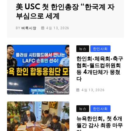
美 USC 첫 한인총장 “한국계 자
부심으로 세계
BY
벼룩시장
4월 13, 2026
뉴스
한인사회
한인회·체육회·축구
협회·월드컵위원회
등 4개단체가 뭉쳤
다
4월 13, 2026
뉴스
한인사회
뉴욕한인회, 첫 6개
월간 감사 최종 마무