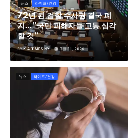
뉴스
라이프/건강
72년 된 검찰 수사권 결국 폐
지…”국민 피해자들 고통 심각
할 것”
BY
K.A TIMES NY
7월 31, 2026
뉴스
라이프/건강