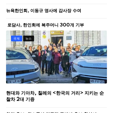
뉴욕한인회, 이동규 영사에 감사장 수여
로담사, 한인회에 복주머니 300개 기부
국제
뉴스
현대와 기아차, 칠레의 <한국의 거리> 지키는 순
찰차 2대 기증