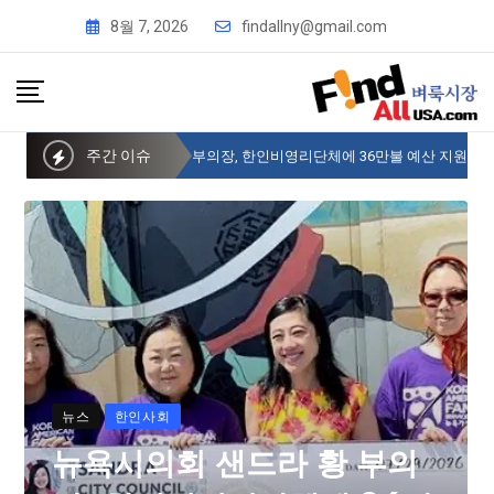
8월 7, 2026
findallny@gmail.com
주간 이슈
뉴욕시의회 샌드라 황 부의장, 한인비영리단체에 36만불 예산 지원
뉴스
한인사회
뉴욕시의회 샌드라 황 부의