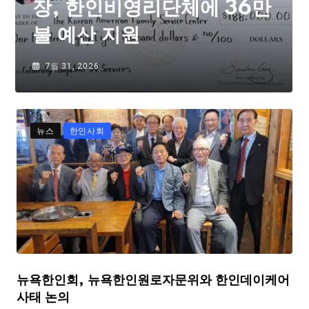
장, 한인비영리단체에 36만
불 예산 지원
7월 31, 2026
뉴스
한인사회
뉴욕한인회, 뉴욕한인원로자문위와 한인데이케어
사태 논의