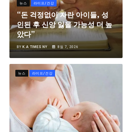
뉴스
라이프/건강
“돈 걱정없이 자란 아이들, 성
인된 후 신앙 잃을 가능성 더 높
았다”
BY
K.A TIMES NY
8월 7, 2026
뉴스
라이프/건강