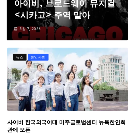
아이비, 브로드웨이 뮤지컬
<시카고> 주역 맡아
8월 7, 2026
뉴스
한인사회
사이버 한국외국어대 미주글로벌센터 뉴욕한인회
관에 오픈