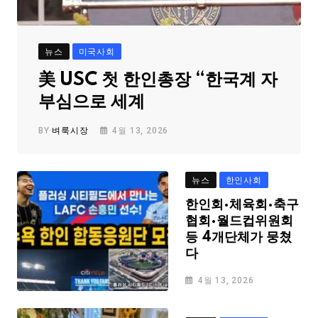
뉴스
미국사회
美 USC 첫 한인총장 “한국계 자
부심으로 세계
BY
벼룩시장
4월 13, 2026
뉴스
한인사회
한인회·체육회·축구
협회·월드컵위원회
등 4개단체가 뭉쳤
다
4월 13, 2026