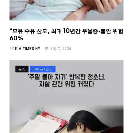
“모유 수유 산모, 최대 10년간 우울증·불안 위험
60%
BY
K.A TIMES NY
8월 7, 2026
뉴스
라이프/건강