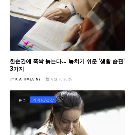
한순간에 폭싹 늙는다… 놓치기 쉬운 ‘생활 습관’
3가지
BY
K.A TIMES NY
8월 7, 2026
뉴스
라이프/건강