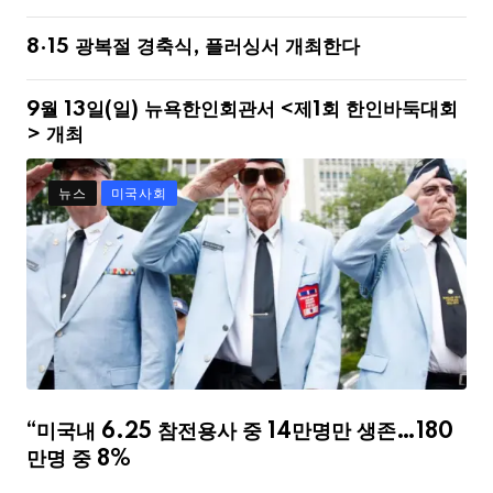
8·15 광복절 경축식, 플러싱서 개최한다
9월 13일(일) 뉴욕한인회관서 <제1회 한인바둑대회
> 개최
뉴스
미국사회
“미국내 6.25 참전용사 중 14만명만 생존…180
만명 중 8%