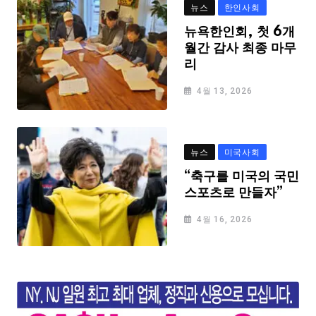
뉴스
한인사회
뉴욕한인회, 첫 6개
월간 감사 최종 마무
리
4월 13, 2026
뉴스
미국사회
“축구를 미국의 국민
스포츠로 만들자”
4월 16, 2026