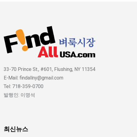
33-70 Prince St., #601, Flushing, NY 11354
E-Mail: findallny@gmail.com
Tel: 718-359-0700
발행인: 이명석
최신뉴스