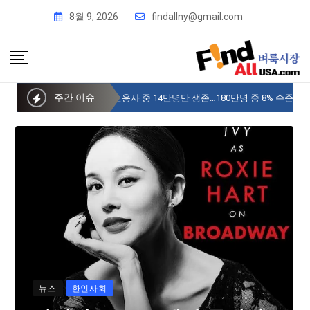
8월 9, 2026
findallny@gmail.com
주간 이슈
사이버 한국외국어대 미주글로벌센터 뉴욕
뉴스
한인사회