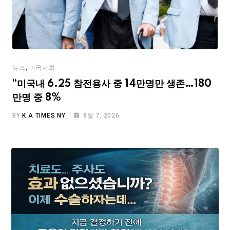
,
뉴스
미국사회
“미국내 6.25 참전용사 중 14만명만 생존…180
만명 중 8%
BY
K.A TIMES NY
8월 7, 2026