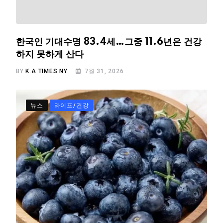
한국인 기대수명 83.4세…그중 11.6년은 건강
하지 못하게 산다
BY
K.A TIMES NY
7월 31, 2026
뉴스
라이프/건강