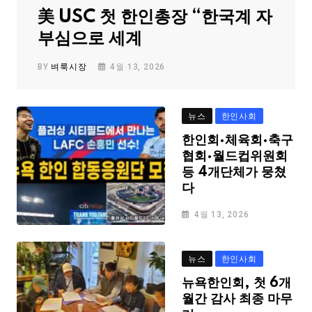
美 USC 첫 한인총장 “한국계 자
부심으로 세계
BY
벼룩시장
4월 13, 2026
뉴스
한인사회
한인회·체육회·축구
협회·월드컵위원회
등 4개단체가 뭉쳤
다
4월 13, 2026
뉴스
한인사회
뉴욕한인회, 첫 6개
월간 감사 최종 마무