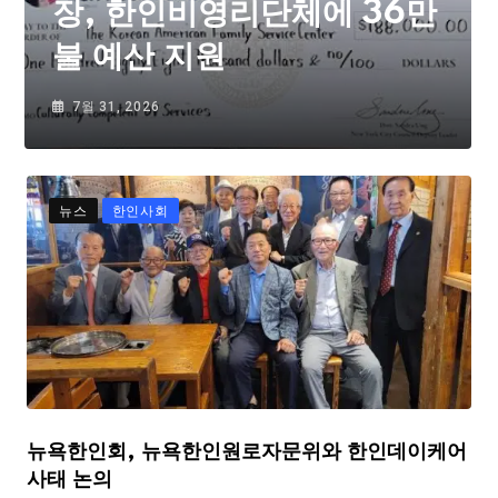
장, 한인비영리단체에 36만
불 예산 지원
7월 31, 2026
뉴스
한인사회
뉴욕한인회, 뉴욕한인원로자문위와 한인데이케어
사태 논의