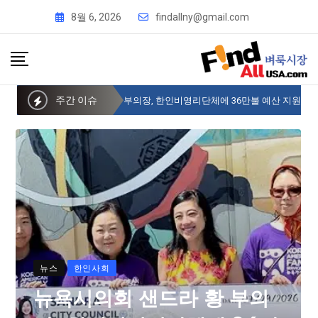
8월 6, 2026
findallny@gmail.com
주간 이슈
뉴욕시의회 샌드라 황 부의장, 한인비영리단체에 36만불 예산 지원
뉴스
한인사회
뉴욕시의회 샌드라 황 부의