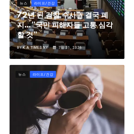
뉴스
라이프/건강
72년 된 검찰 수사권 결국 폐
지…”국민 피해자들 고통 심각
할 것”
BY
K.A TIMES NY
7월 31, 2026
뉴스
라이프/건강