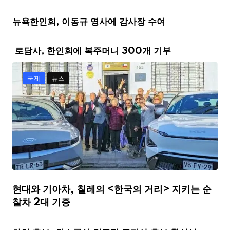
뉴욕한인회, 이동규 영사에 감사장 수여
로담사, 한인회에 복주머니 300개 기부
국제
뉴스
현대와 기아차, 칠레의 <한국의 거리> 지키는 순
찰차 2대 기증