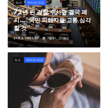
뉴스
라이프/건강
72년 된 검찰 수사권 결국 폐
지…”국민 피해자들 고통 심각
할 것”
BY
K.A TIMES NY
7월 31, 2026
뉴스
라이프/건강