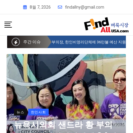
8월 7, 2026
findallny@gmail.com
주간 이슈
뉴욕시의회 샌드라 황 부의장, 한인비영리단체에 36만불 예산 지원
뉴스
한인사회
뉴욕시의회 샌드라 황 부의