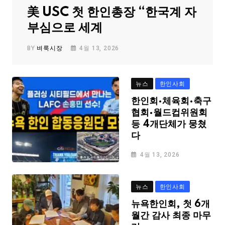
美 USC 첫 한인총장 “한국계 자
부심으로 세계
BY
벼룩시장
4월 13, 2026
뉴스
한인사회
한인회·체육회·축구
협회·월드컵위원회
등 4개단체가 뭉쳤
다
4월 13, 2026
뉴스
한인사회
뉴욕한인회, 첫 6개
월간 감사 최종 마무