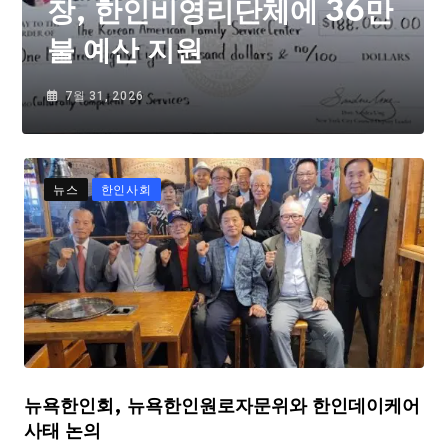
장, 한인비영리단체에 36만
불 예산 지원
7월 31, 2026
뉴스
한인사회
뉴욕한인회, 뉴욕한인원로자문위와 한인데이케어
사태 논의