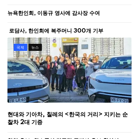
뉴욕한인회, 이동규 영사에 감사장 수여
로담사, 한인회에 복주머니 300개 기부
국제
뉴스
현대와 기아차, 칠레의 <한국의 거리> 지키는 순
찰차 2대 기증