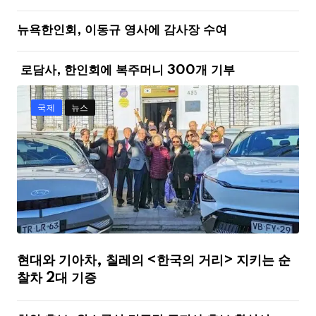
뉴욕한인회, 이동규 영사에 감사장 수여
로담사, 한인회에 복주머니 300개 기부
국제
뉴스
현대와 기아차, 칠레의 <한국의 거리> 지키는 순
찰차 2대 기증