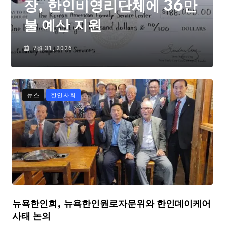
장, 한인비영리단체에 36만
불 예산 지원
7월 31, 2026
뉴스
한인사회
뉴욕한인회, 뉴욕한인원로자문위와 한인데이케어
사태 논의