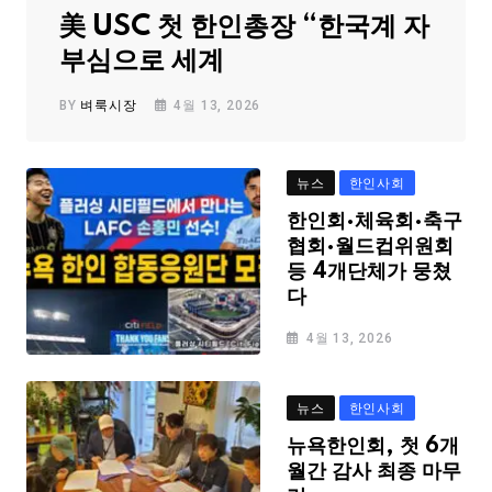
美 USC 첫 한인총장 “한국계 자
부심으로 세계
BY
벼룩시장
4월 13, 2026
뉴스
한인사회
한인회·체육회·축구
협회·월드컵위원회
등 4개단체가 뭉쳤
다
4월 13, 2026
뉴스
한인사회
뉴욕한인회, 첫 6개
월간 감사 최종 마무