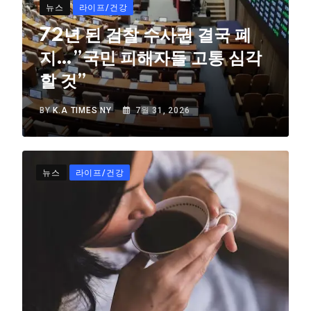
뉴스
라이프/건강
72년 된 검찰 수사권 결국 폐
지…”국민 피해자들 고통 심각
할 것”
BY
K.A TIMES NY
7월 31, 2026
뉴스
라이프/건강