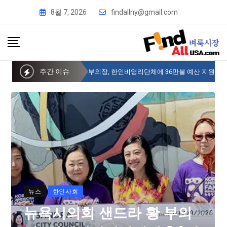
8월 7, 2026
findallny@gmail.com
주간 이슈
뉴욕시의회 샌드라 황 부의장, 한인비영리단체에 36만불 예산 지원
뉴스
한인사회
뉴욕시의회 샌드라 황 부의