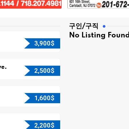
구인/구직
No Listing Foun
3,900
$
e.
2,500
$
1,600
$
2,200
$