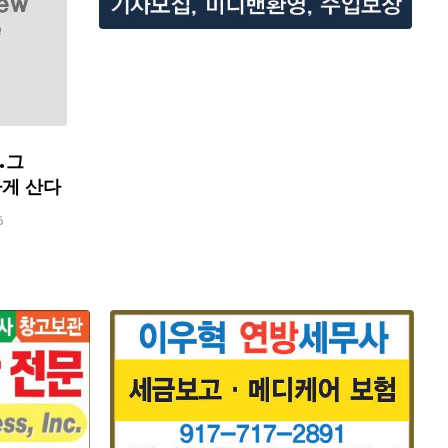
…그
하게 산다
6