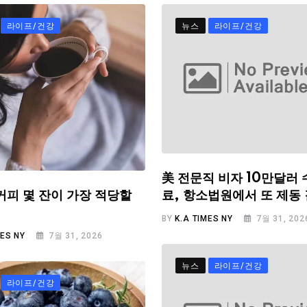
라이프/건강
뉴스
라이프/건강
美 전문직 비자 10만달러 
료, 항소법원에서 또 제동
커피 몇 잔이 가장 적당할
BY
K.A TIMES NY
7월 31, 202
MES NY
7월 31, 2026
뉴스
라이프/건강
라이프/건강