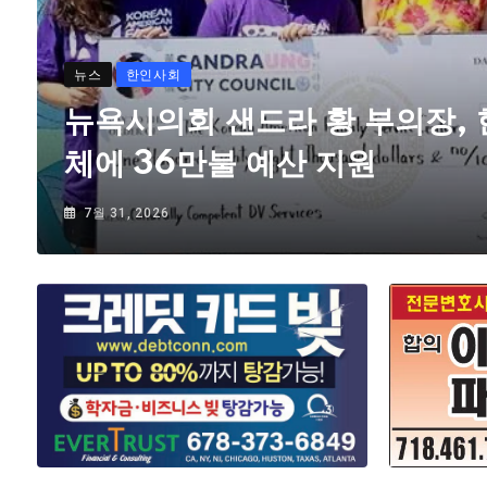
뉴스
한인사회
뉴욕시의회 샌드라 황 부의장,
체에 36만불 예산 지원
7월 31, 2026