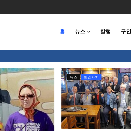
홈
뉴스
칼럼
구인
체에 36만불 예산 지원
뉴스
한인사회