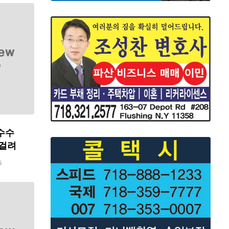
수수
 걸려
6