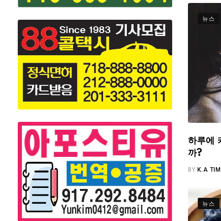
뉴스
하루에 
까?
BY
K.A TI
뉴스