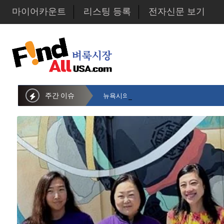
마이어카운트
리스팅 등록
전자신문 보기
주간 이슈
뉴욕시의회 샌드라 황 부의장, 한인비영리단