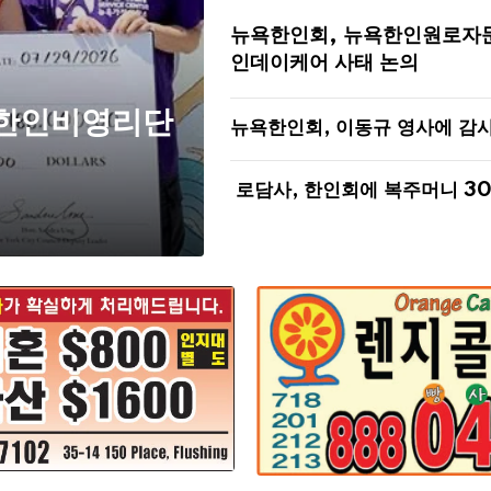
뉴욕한인회, 뉴욕한인원로자
인데이케어 사태 논의
 한인비영리단
뉴욕한인회, 이동규 영사에 감
로담사, 한인회에 복주머니 3