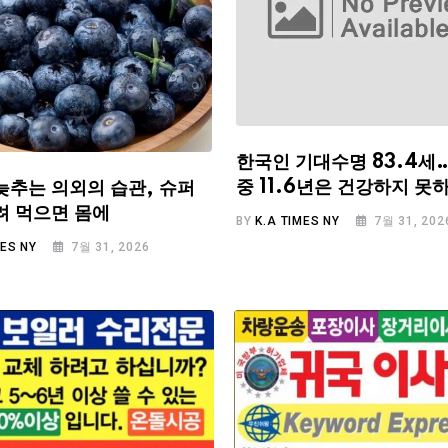
한국인 기대수명 83.4세
중 11.6년은 건강하지 못
늦추는 의외의 습관, 슈퍼
려 먹으면 몸에
BY
K.A TIMES NY
7월 31, 202
MES NY
7월 31, 2026