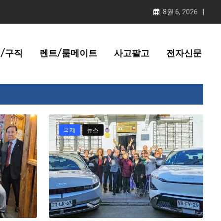
8월 6, 2026
/구직
렌트/룸메이트
사고팔고
전자신문
국제
뉴스