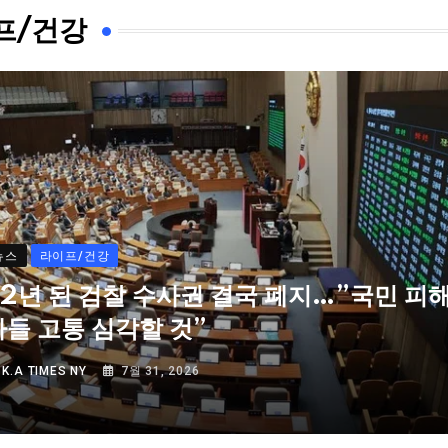
프/건강
뉴스
라이프/건강
72년 된 검찰 수사권 결국 폐지…”국민 피
자들 고통 심각할 것”
Y
K.A TIMES NY
7월 31, 2026