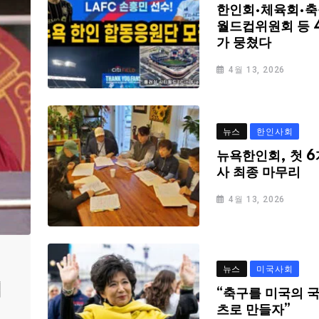
한인회·체육회·축
월드컵위원회 등 
가 뭉쳤다
4월 13, 2026
뉴스
한인사회
뉴욕한인회, 첫 6
사 최종 마무리
4월 13, 2026
뉴스
미국사회
심
“축구를 미국의 
츠로 만들자”