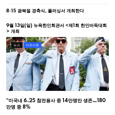
8·15 광복절 경축식, 플러싱서 개최한다
9월 13일(일) 뉴욕한인회관서 <제1회 한인바둑대회
> 개최
뉴스
미국사회
“미국내 6.25 참전용사 중 14만명만 생존…180
만명 중 8%