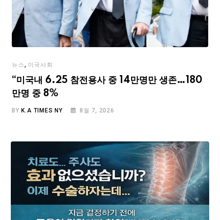
,
뉴스
미국사회
“미국내 6.25 참전용사 중 14만명만 생존…180
만명 중 8%
BY
K.A TIMES NY
8월 7, 2026