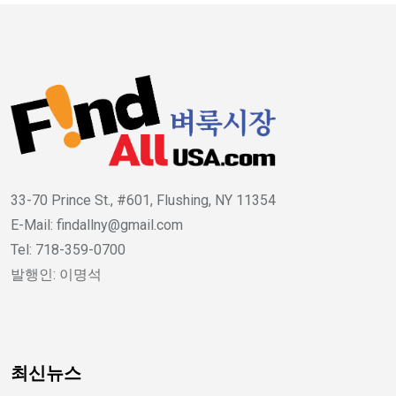
33-70 Prince St., #601, Flushing, NY 11354
E-Mail: findallny@gmail.com
Tel: 718-359-0700
발행인: 이명석
최신뉴스