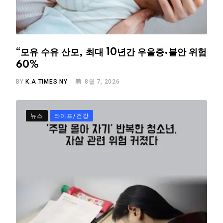
“모유 수유 산모, 최대 10년간 우울증·불안 위험
60%
BY
K.A TIMES NY
8월 7, 2026
뉴스
라이프/건강