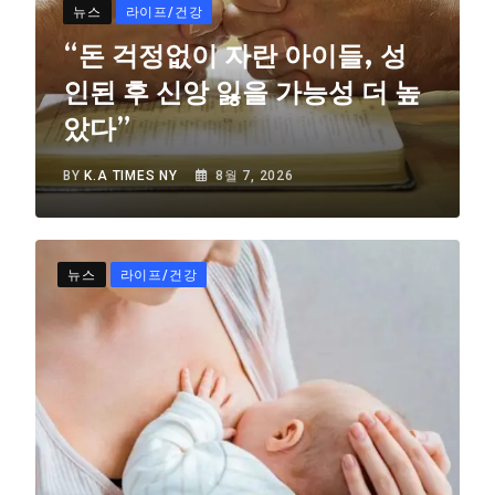
뉴스
라이프/건강
“돈 걱정없이 자란 아이들, 성
인된 후 신앙 잃을 가능성 더 높
았다”
BY
K.A TIMES NY
8월 7, 2026
뉴스
라이프/건강