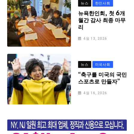
뉴스
한인사회
뉴욕한인회, 첫 6개
월간 감사 최종 마무
리
4월 13, 2026
뉴스
미국사회
“축구를 미국의 국민
스포츠로 만들자”
4월 16, 2026