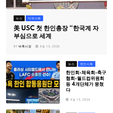
뉴스
미국사회
美 USC 첫 한인총장 “한국계 자
부심으로 세계
BY
벼룩시장
4월 13, 2026
뉴스
한인사회
한인회·체육회·축구
협회·월드컵위원회
등 4개단체가 뭉쳤
다
4월 13, 2026