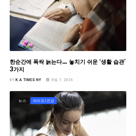
한순간에 폭싹 늙는다… 놓치기 쉬운 ‘생활 습관’
3가지
BY
K.A TIMES NY
8월 7, 2026
뉴스
라이프/건강