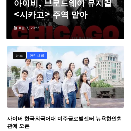
아이비, 브로드웨이 뮤지컬
<시카고> 주역 맡아
8월 7, 2026
뉴스
한인사회
사이버 한국외국어대 미주글로벌센터 뉴욕한인회
관에 오픈