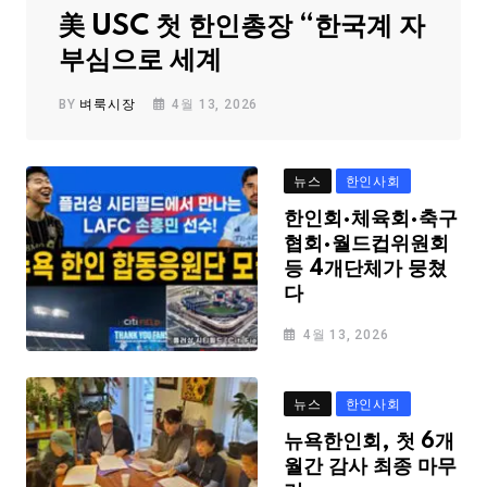
美 USC 첫 한인총장 “한국계 자
부심으로 세계
BY
벼룩시장
4월 13, 2026
뉴스
한인사회
한인회·체육회·축구
협회·월드컵위원회
등 4개단체가 뭉쳤
다
4월 13, 2026
뉴스
한인사회
뉴욕한인회, 첫 6개
월간 감사 최종 마무