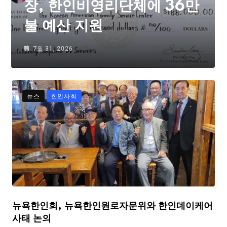
장, 한인비영리단체에 36만
불 예산 지원
7월 31, 2026
뉴스
한인사회
뉴욕한인회, 뉴욕한인원로자문위와 한인데이케어
사태 논의