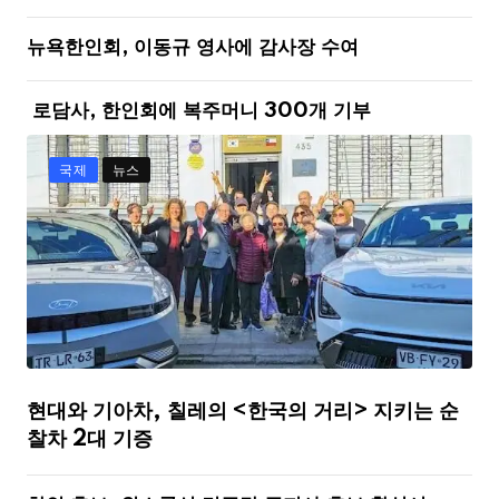
뉴욕한인회, 이동규 영사에 감사장 수여
로담사, 한인회에 복주머니 300개 기부
국제
뉴스
현대와 기아차, 칠레의 <한국의 거리> 지키는 순
찰차 2대 기증