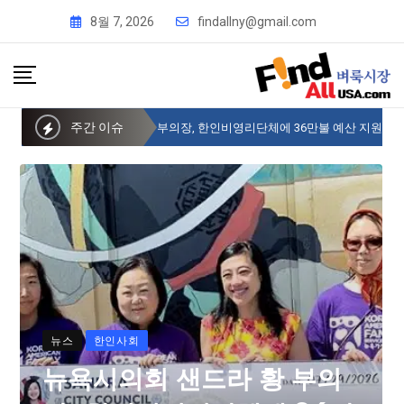
8월 7, 2026
findallny@gmail.com
주간 이슈
뉴욕시의회 샌드라 황 부의장, 한인비영리단체에 36만불 예산 지원
뉴스
한인사회
뉴욕시의회 샌드라 황 부의