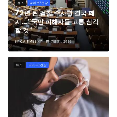
뉴스
라이프/건강
72년 된 검찰 수사권 결국 폐
지…”국민 피해자들 고통 심각
할 것”
BY
K.A TIMES NY
7월 31, 2026
뉴스
라이프/건강