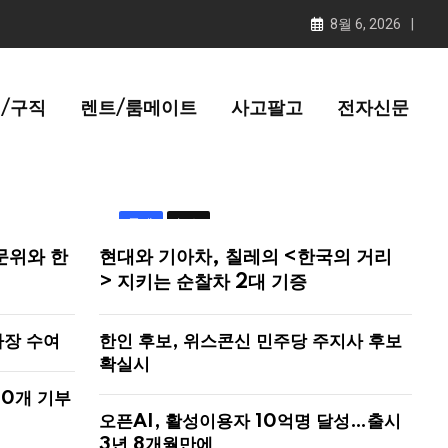
8월 6, 2026
/구직
렌트/룸메이트
사고팔고
전자신문
국제
뉴스
문위와 한
현대와 기아차, 칠레의 <한국의 거리
> 지키는 순찰차 2대 기증
사장 수여
한인 후보, 위스콘신 민주당 주지사 후보
확실시
00개 기부
오픈AI, 활성이용자 10억명 달성…출시
3년 8개월만에