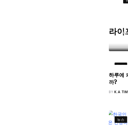
라이
B
뉴스
하루에 
까?
BY
K.A TI
뉴스