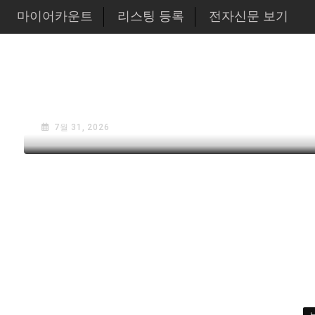
마이어카운트
리스팅 등록
전자신문 보기
뉴스
한인사회
뉴욕시의회 샌드라 황 부의장,
체에 36만불 예산 지원
7월 31, 2026