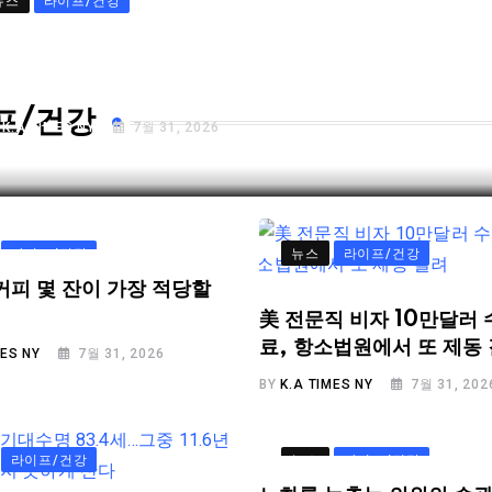
뉴스
라이프/건강
72년 된 검찰 수사권 결국 폐지…”국민 피
자들 고통 심각할 것”
프/건강
Y
K.A TIMES NY
7월 31, 2026
라이프/건강
뉴스
라이프/건강
커피 몇 잔이 가장 적당할
美 전문직 비자 10만달러 
료, 항소법원에서 또 제동
MES NY
7월 31, 2026
BY
K.A TIMES NY
7월 31, 202
라이프/건강
뉴스
라이프/건강