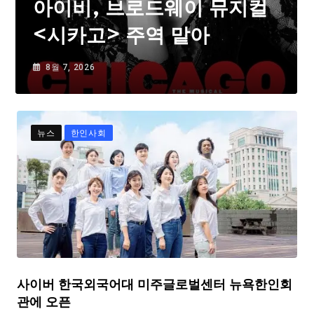
아이비, 브로드웨이 뮤지컬
<시카고> 주역 맡아
8월 7, 2026
뉴스
한인사회
사이버 한국외국어대 미주글로벌센터 뉴욕한인회
관에 오픈