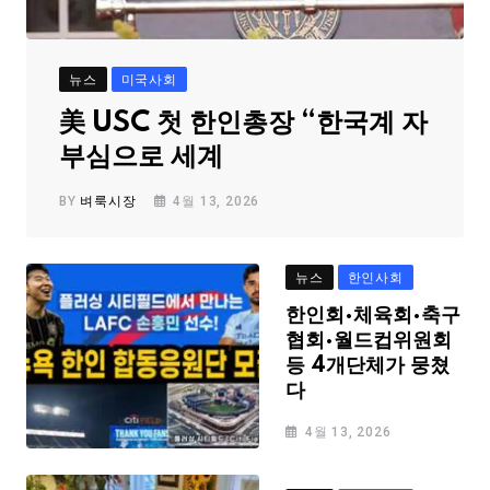
뉴스
미국사회
美 USC 첫 한인총장 “한국계 자
부심으로 세계
BY
벼룩시장
4월 13, 2026
뉴스
한인사회
한인회·체육회·축구
협회·월드컵위원회
등 4개단체가 뭉쳤
다
4월 13, 2026