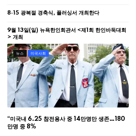
8·15 광복절 경축식, 플러싱서 개최한다
9월 13일(일) 뉴욕한인회관서 <제1회 한인바둑대회
> 개최
뉴스
미국사회
“미국내 6.25 참전용사 중 14만명만 생존…180
만명 중 8%