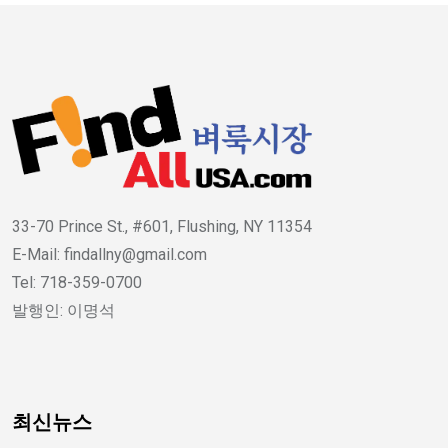
33-70 Prince St., #601, Flushing, NY 11354
E-Mail: findallny@gmail.com
Tel: 718-359-0700
발행인: 이명석
최신뉴스