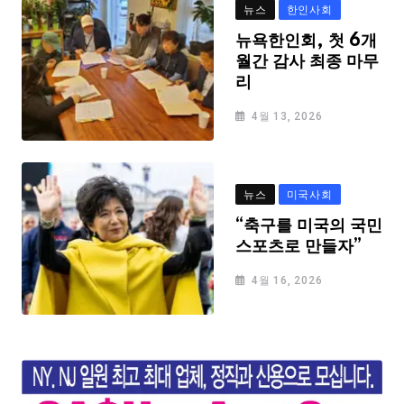
뉴스
한인사회
뉴욕한인회, 첫 6개
월간 감사 최종 마무
리
4월 13, 2026
뉴스
미국사회
“축구를 미국의 국민
스포츠로 만들자”
4월 16, 2026