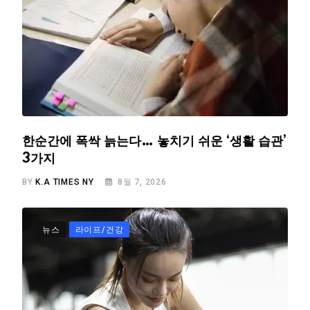
한순간에 폭싹 늙는다… 놓치기 쉬운 ‘생활 습관’
3가지
BY
K.A TIMES NY
8월 7, 2026
뉴스
라이프/건강