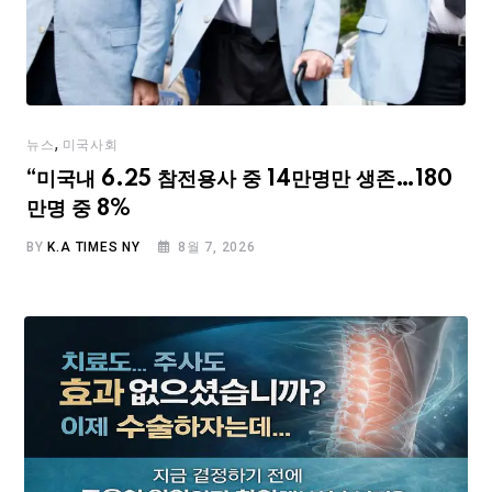
,
뉴스
미국사회
“미국내 6.25 참전용사 중 14만명만 생존…180
만명 중 8%
BY
K.A TIMES NY
8월 7, 2026