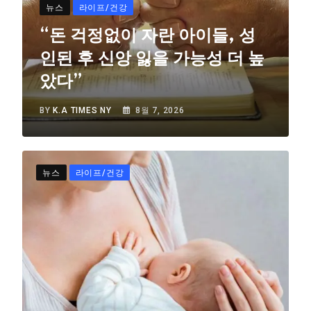
뉴스
라이프/건강
“돈 걱정없이 자란 아이들, 성
인된 후 신앙 잃을 가능성 더 높
았다”
BY
K.A TIMES NY
8월 7, 2026
뉴스
라이프/건강