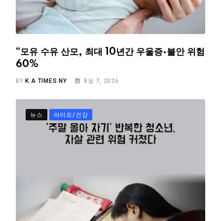
“모유 수유 산모, 최대 10년간 우울증·불안 위험
60%
BY
K.A TIMES NY
8월 7, 2026
뉴스
라이프/건강