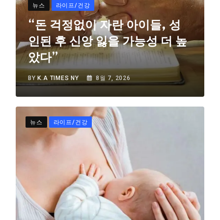
뉴스
라이프/건강
“돈 걱정없이 자란 아이들, 성
인된 후 신앙 잃을 가능성 더 높
았다”
BY
K.A TIMES NY
8월 7, 2026
뉴스
라이프/건강