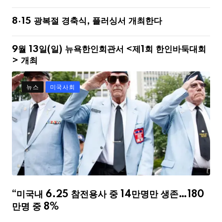
8·15 광복절 경축식, 플러싱서 개최한다
9월 13일(일) 뉴욕한인회관서 <제1회 한인바둑대회
> 개최
뉴스
미국사회
“미국내 6.25 참전용사 중 14만명만 생존…180
만명 중 8%