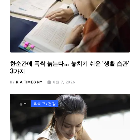
한순간에 폭싹 늙는다… 놓치기 쉬운 ‘생활 습관’
3가지
BY
K.A TIMES NY
8월 7, 2026
뉴스
라이프/건강