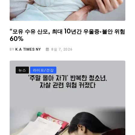
“모유 수유 산모, 최대 10년간 우울증·불안 위험
60%
BY
K.A TIMES NY
8월 7, 2026
뉴스
라이프/건강