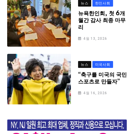
뉴스
한인사회
뉴욕한인회, 첫 6개
월간 감사 최종 마무
리
4월 13, 2026
뉴스
미국사회
“축구를 미국의 국민
스포츠로 만들자”
4월 16, 2026