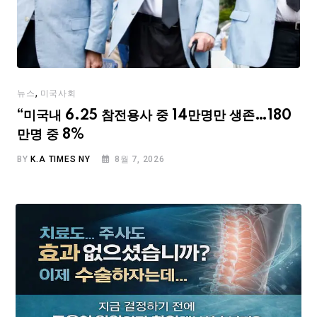
,
뉴스
미국사회
“미국내 6.25 참전용사 중 14만명만 생존…180
만명 중 8%
BY
K.A TIMES NY
8월 7, 2026