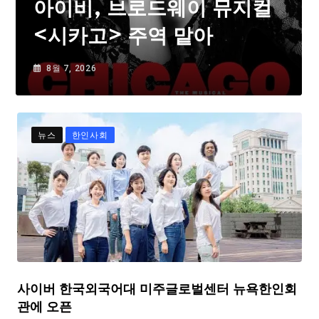
아이비, 브로드웨이 뮤지컬
<시카고> 주역 맡아
8월 7, 2026
뉴스
한인사회
사이버 한국외국어대 미주글로벌센터 뉴욕한인회
관에 오픈