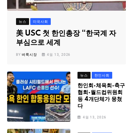
뉴스
미국사회
美 USC 첫 한인총장 “한국계 자
부심으로 세계
BY
벼룩시장
4월 13, 2026
뉴스
한인사회
한인회·체육회·축구
협회·월드컵위원회
등 4개단체가 뭉쳤
다
4월 13, 2026