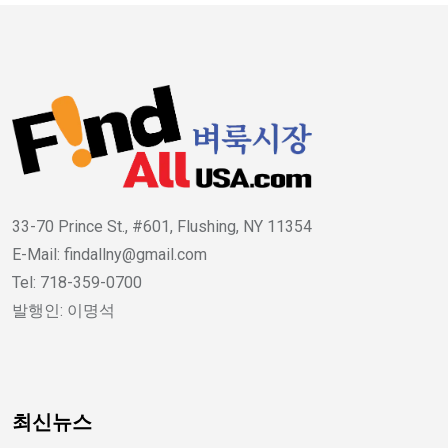
33-70 Prince St., #601, Flushing, NY 11354
E-Mail: findallny@gmail.com
Tel: 718-359-0700
발행인: 이명석
최신뉴스