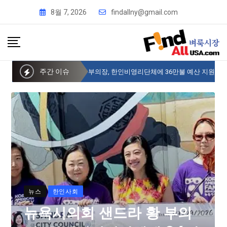
8월 7, 2026
findallny@gmail.com
주간 이슈
뉴욕시의회 샌드라 황 부의장, 한인비영리단체에 36만불 예산 지원
뉴스
한인사회
뉴욕시의회 샌드라 황 부의