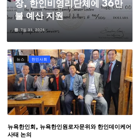
장, 한인비영리단체에 36만
불 예산 지원
7월 31, 2026
뉴스
한인사회
뉴욕한인회, 뉴욕한인원로자문위와 한인데이케어
사태 논의