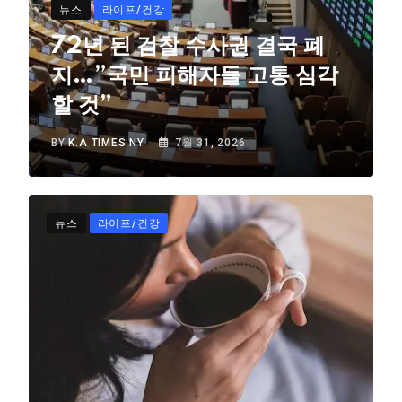
뉴스
라이프/건강
72년 된 검찰 수사권 결국 폐
지…”국민 피해자들 고통 심각
할 것”
BY
K.A TIMES NY
7월 31, 2026
뉴스
라이프/건강