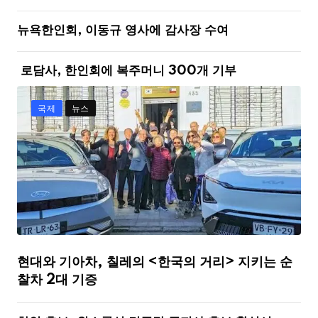
뉴욕한인회, 이동규 영사에 감사장 수여
로담사, 한인회에 복주머니 300개 기부
국제
뉴스
현대와 기아차, 칠레의 <한국의 거리> 지키는 순
찰차 2대 기증