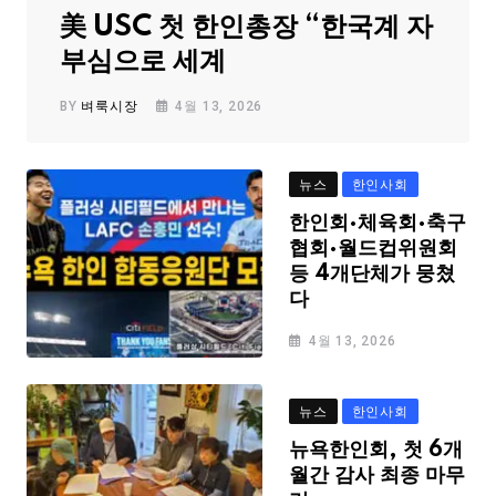
美 USC 첫 한인총장 “한국계 자
부심으로 세계
BY
벼룩시장
4월 13, 2026
뉴스
한인사회
한인회·체육회·축구
협회·월드컵위원회
등 4개단체가 뭉쳤
다
4월 13, 2026
뉴스
한인사회
뉴욕한인회, 첫 6개
월간 감사 최종 마무