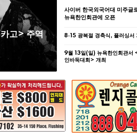
사이버 한국외국어대 미주글
뉴욕한인회관에 오픈
시카고> 주역
8·15 광복절 경축식, 플러싱서
9월 13일(일) 뉴욕한인회관서 
인바둑대회> 개최