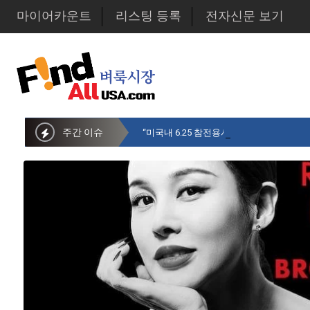
마이어카운트
리스팅 등록
전자신문 보기
주간 이슈
“미국내 6.25 참전용사 중 14만명만 생존…1