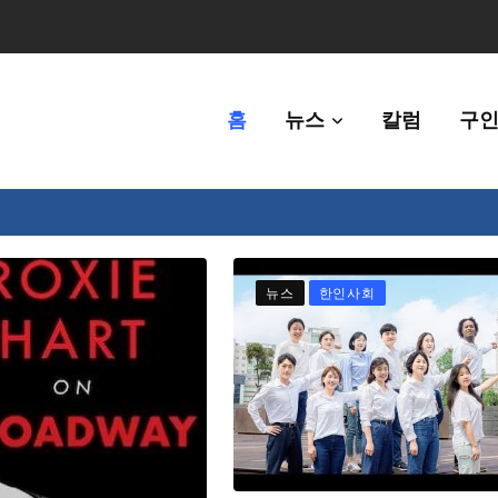
홈
뉴스
칼럼
구인
80만명 중 8% 수준
뉴스
한인사회