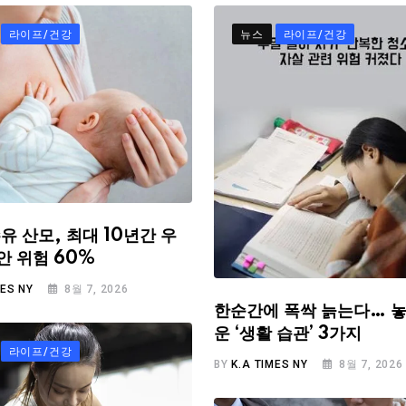
라이프/건강
뉴스
라이프/건강
유 산모, 최대 10년간 우
안 위험 60%
MES NY
8월 7, 2026
한순간에 폭싹 늙는다… 놓
운 ‘생활 습관’ 3가지
라이프/건강
BY
K.A TIMES NY
8월 7, 2026