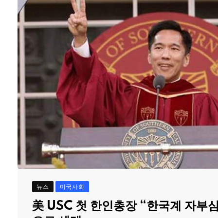
뉴스
미국사회
美 USC 첫 한인총장 “한국계 자부