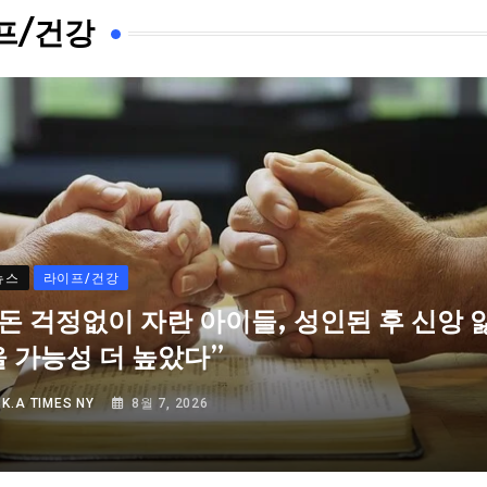
프/건강
뉴스
라이프/건강
“돈 걱정없이 자란 아이들, 성인된 후 신앙 
을 가능성 더 높았다”
Y
K.A TIMES NY
8월 7, 2026