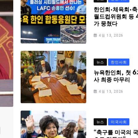
한인회·체육회·축
월드컵위원회 등 
가 뭉쳤다
4월 13, 2026
뉴스
한인사회
뉴욕한인회, 첫 6
사 최종 마무리
4월 13, 2026
뉴스
미국사회
심
“축구를 미국의 