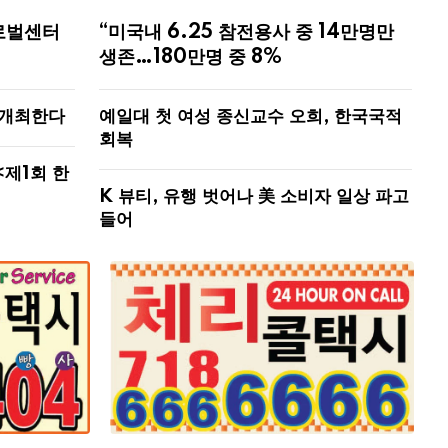
로벌센터
“미국내 6.25 참전용사 중 14만명만
생존…180만명 중 8%
 개최한다
예일대 첫 여성 종신교수 오희, 한국국적
회복
<제1회 한
K 뷰티, 유행 벗어나 美 소비자 일상 파고
들어