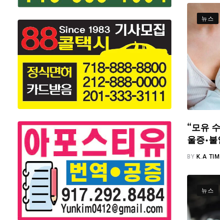
뉴스
“모유 수
울증·불
BY
K.A TI
뉴스