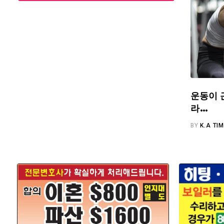
운동이 
라…
BY
K.A TI