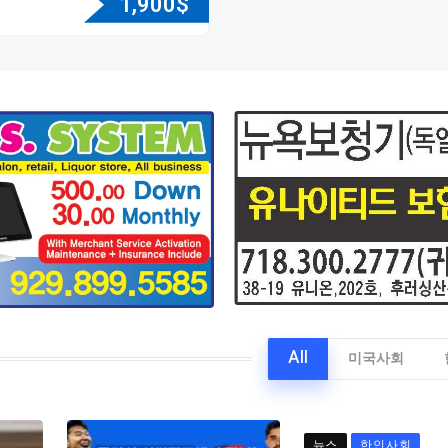
1,900
$
All
미국사회
뉴스
한인사회