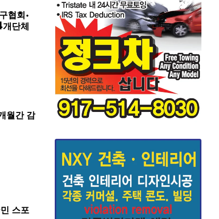
구협회·
4개단체
개월간 감
국민 스포