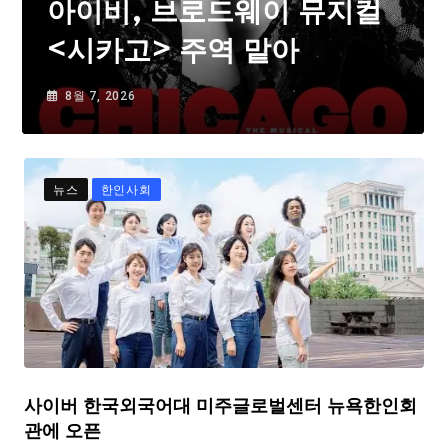
아이비, 브로드웨이 뮤지컬
<시카고> 주역 맡아
8월 7, 2026
뉴스
한인사회
사이버 한국외국어대 미주글로벌센터 뉴욕한인회
관에 오픈