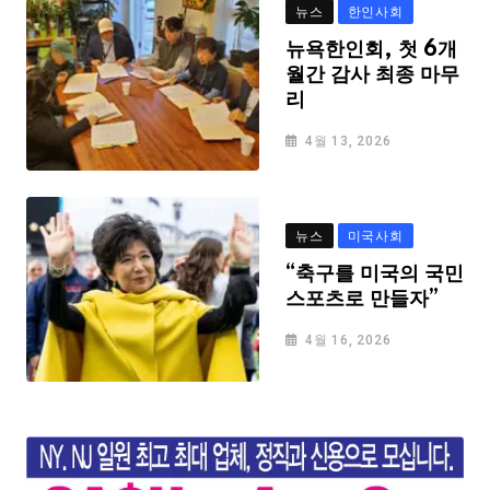
뉴스
한인사회
뉴욕한인회, 첫 6개
월간 감사 최종 마무
리
4월 13, 2026
뉴스
미국사회
“축구를 미국의 국민
스포츠로 만들자”
4월 16, 2026