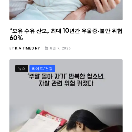
“모유 수유 산모, 최대 10년간 우울증·불안 위험
60%
BY
K.A TIMES NY
8월 7, 2026
뉴스
라이프/건강