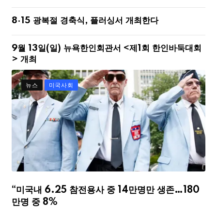
8·15 광복절 경축식, 플러싱서 개최한다
9월 13일(일) 뉴욕한인회관서 <제1회 한인바둑대회
> 개최
뉴스
미국사회
“미국내 6.25 참전용사 중 14만명만 생존…180
만명 중 8%