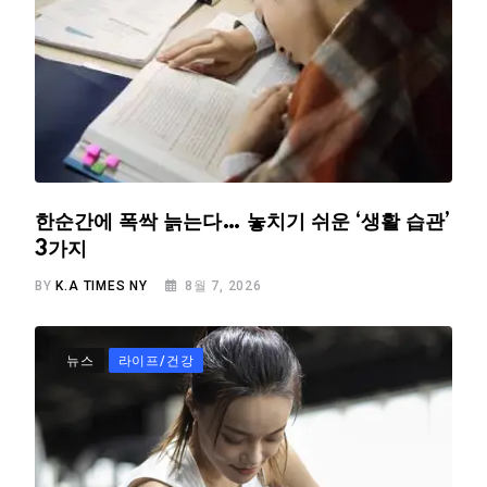
한순간에 폭싹 늙는다… 놓치기 쉬운 ‘생활 습관’
3가지
BY
K.A TIMES NY
8월 7, 2026
뉴스
라이프/건강