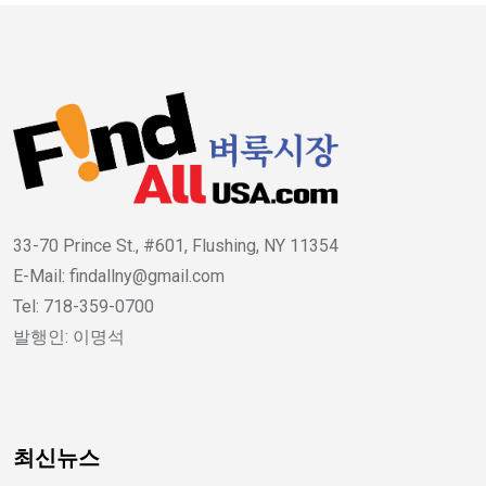
33-70 Prince St., #601, Flushing, NY 11354
E-Mail: findallny@gmail.com
Tel: 718-359-0700
발행인: 이명석
최신뉴스