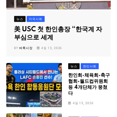
뉴스
미국사회
美 USC 첫 한인총장 “한국계 자
부심으로 세계
BY
벼룩시장
4월 13, 2026
뉴스
한인사회
한인회·체육회·축구
협회·월드컵위원회
등 4개단체가 뭉쳤
다
4월 13, 2026