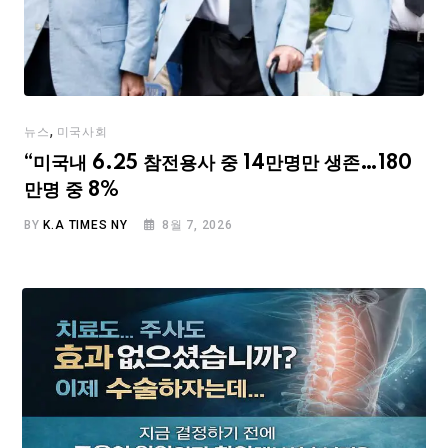
,
뉴스
미국사회
“미국내 6.25 참전용사 중 14만명만 생존…180
만명 중 8%
BY
K.A TIMES NY
8월 7, 2026