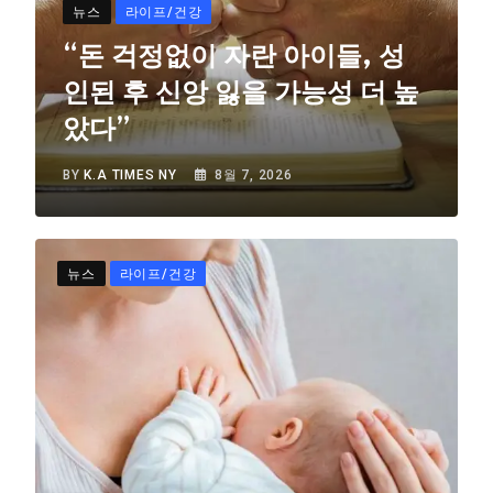
뉴스
라이프/건강
“돈 걱정없이 자란 아이들, 성
인된 후 신앙 잃을 가능성 더 높
았다”
BY
K.A TIMES NY
8월 7, 2026
뉴스
라이프/건강