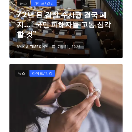
뉴스
라이프/건강
72년 된 검찰 수사권 결국 폐
지…”국민 피해자들 고통 심각
할 것”
BY
K.A TIMES NY
7월 31, 2026
뉴스
라이프/건강