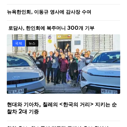
뉴욕한인회, 이동규 영사에 감사장 수여
로담사, 한인회에 복주머니 300개 기부
국제
뉴스
현대와 기아차, 칠레의 <한국의 거리> 지키는 순
찰차 2대 기증