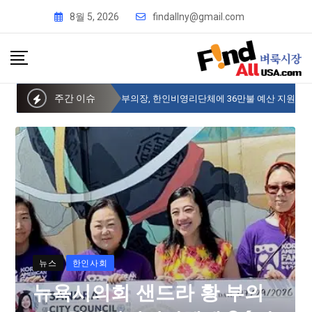
8월 5, 2026
findallny@gmail.com
주간 이슈
뉴욕시의회 샌드라 황 부의장, 한인비영리단체에 36만불 예산 지원
뉴스
한인사회
뉴욕시의회 샌드라 황 부의