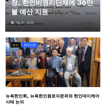
장, 한인비영리단체에 36만
불 예산 지원
7월 31, 2026
뉴스
한인사회
뉴욕한인회, 뉴욕한인원로자문위와 한인데이케어
사태 논의