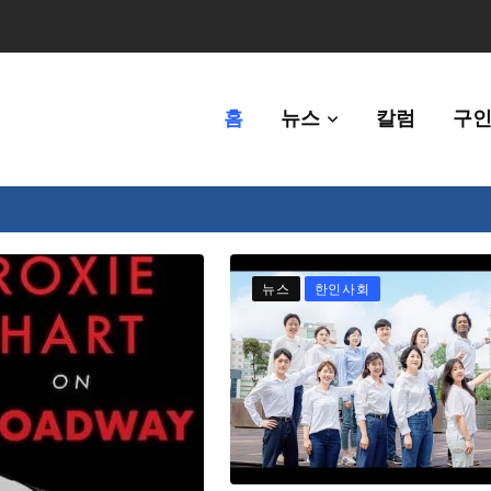
홈
뉴스
칼럼
구인
80만명 중 8% 수준
뉴스
한인사회