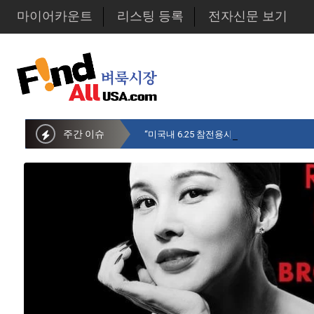
마이어카운트
리스팅 등록
전자신문 보기
주간 이슈
“미국내 6.25 참전용사 중 14만명만 생존…1