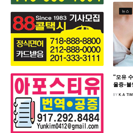
뉴스
“모유 수
울증·불
BY
K.A TI