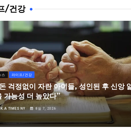
프/건강
뉴스
라이프/건강
“돈 걱정없이 자란 아이들, 성인된 후 신앙 
을 가능성 더 높았다”
Y
K.A TIMES NY
8월 7, 2026