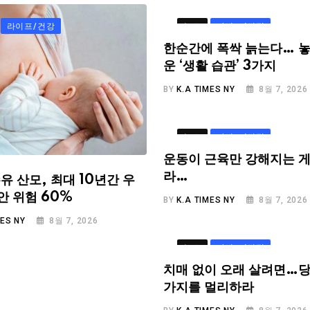
라이프/건강
뉴스
라이프/건강
한순간에 폭싹 늙는다… 놓
운 ‘생활 습관’ 3가지
BY
K.A TIMES NY
8월 7, 2026
뉴스
라이프/건강
운동이 근육만 강해지는 게
라…
유 산모, 최대 10년간 우
안 위험 60%
BY
K.A TIMES NY
8월 7, 2026
MES NY
8월 7, 2026
뉴스
라이프/건강
치매 없이 오래 살려면…당
가지를 멀리하라