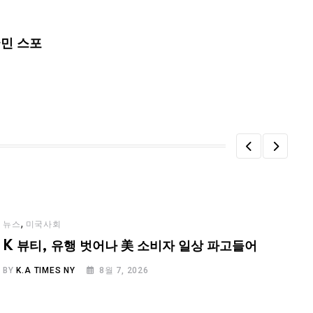
국민 스포
,
뉴스
미국사회
K 뷰티, 유행 벗어나 美 소비자 일상 파고들어
BY
K.A TIMES NY
8월 7, 2026
B