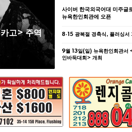
사이버 한국외국어대 미주글
뉴욕한인회관에 오픈
시카고> 주역
8·15 광복절 경축식, 플러싱서
9월 13일(일) 뉴욕한인회관서 
인바둑대회> 개최