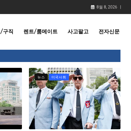
8월 8, 2026
/구직
렌트/룸메이트
사고팔고
전자신문
뉴스
미국사회