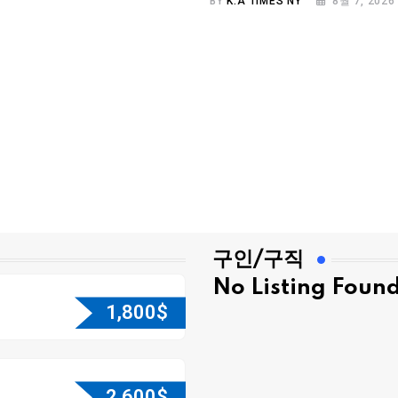
BY
K.A TIMES NY
8월 7, 2026
구인/구직
No Listing Foun
1,800
$
2,600
$