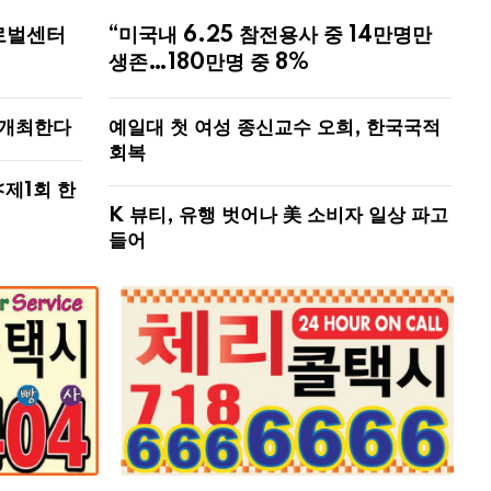
로벌센터
“미국내 6.25 참전용사 중 14만명만
생존…180만명 중 8%
 개최한다
예일대 첫 여성 종신교수 오희, 한국국적
회복
<제1회 한
K 뷰티, 유행 벗어나 美 소비자 일상 파고
들어