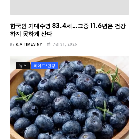
한국인 기대수명 83.4세…그중 11.6년은 건강
하지 못하게 산다
BY
K.A TIMES NY
7월 31, 2026
뉴스
라이프/건강