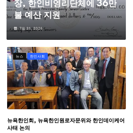
장, 한인비영리단체에 36만
불 예산 지원
7월 31, 2026
뉴스
한인사회
뉴욕한인회, 뉴욕한인원로자문위와 한인데이케어
사태 논의