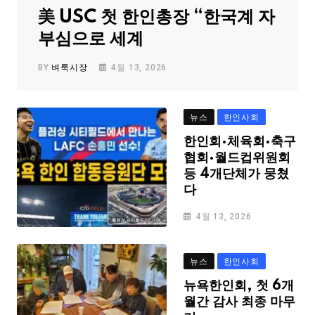
美 USC 첫 한인총장 “한국계 자
부심으로 세계
BY
벼룩시장
4월 13, 2026
뉴스
한인사회
한인회·체육회·축구
협회·월드컵위원회
등 4개단체가 뭉쳤
다
4월 13, 2026
뉴스
한인사회
뉴욕한인회, 첫 6개
월간 감사 최종 마무