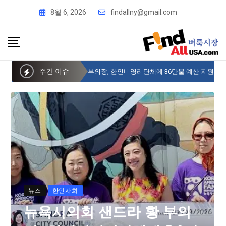
8월 6, 2026
findallny@gmail.com
주간 이슈
뉴욕시의회 샌드라 황 부의장, 한인비영리단체에 36만불 예산 지원
뉴스
한인사회
뉴욕시의회 샌드라 황 부의