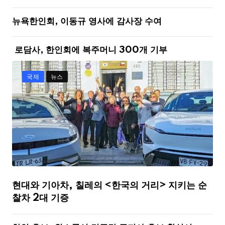
뉴욕한인회, 이동규 영사에 감사장 수여
로담사, 한인회에 복주머니 300개 기부
국제
뉴스
현대와 기아차, 칠레의 <한국의 거리> 지키는 순
찰차 2대 기증