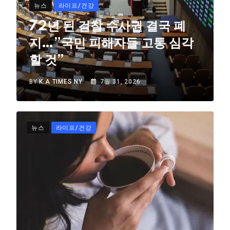
뉴스
라이프/건강
72년 된 검찰 수사권 결국 폐
지…”국민 피해자들 고통 심각
할 것”
BY
K.A TIMES NY
7월 31, 2026
뉴스
라이프/건강