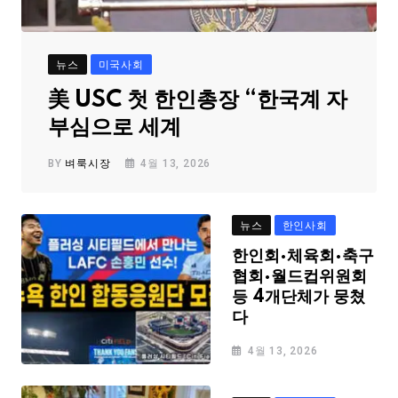
뉴스
미국사회
美 USC 첫 한인총장 “한국계 자
부심으로 세계
BY
벼룩시장
4월 13, 2026
뉴스
한인사회
한인회·체육회·축구
협회·월드컵위원회
등 4개단체가 뭉쳤
다
4월 13, 2026