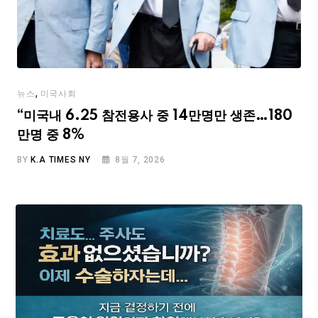
,
뉴스
미국사회
“미국내 6.25 참전용사 중 14만명만 생존…180
만명 중 8%
BY
K.A TIMES NY
8월 7, 2026