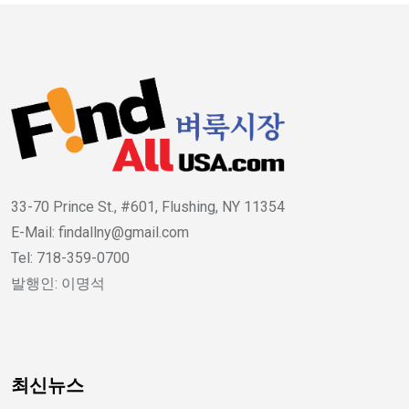
33-70 Prince St., #601, Flushing, NY 11354
E-Mail: findallny@gmail.com
Tel: 718-359-0700
발행인: 이명석
최신뉴스