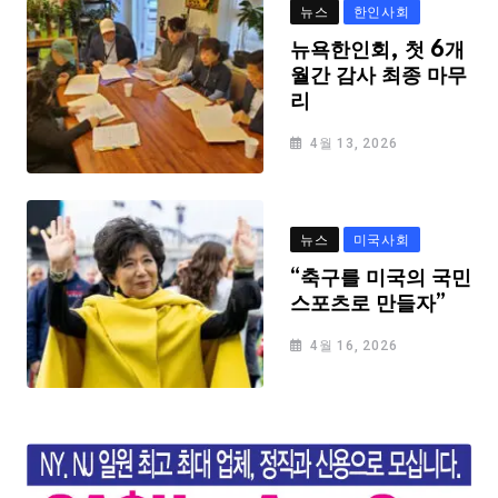
뉴스
한인사회
뉴욕한인회, 첫 6개
월간 감사 최종 마무
리
4월 13, 2026
뉴스
미국사회
“축구를 미국의 국민
스포츠로 만들자”
4월 16, 2026