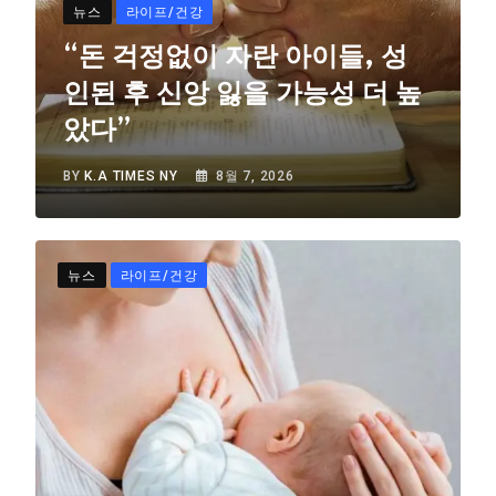
뉴스
라이프/건강
“돈 걱정없이 자란 아이들, 성
인된 후 신앙 잃을 가능성 더 높
았다”
BY
K.A TIMES NY
8월 7, 2026
뉴스
라이프/건강