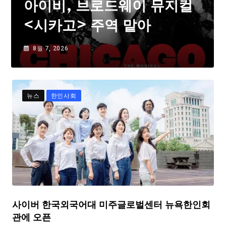
아이비, 브로드웨이 뮤지컬
<시카고> 주역 맡아
8월 7, 2026
뉴스
한인사회
사이버 한국외국어대 미주글로벌센터 뉴욕한인회
관에 오픈