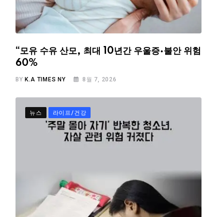
“모유 수유 산모, 최대 10년간 우울증·불안 위험
60%
BY
K.A TIMES NY
8월 7, 2026
뉴스
라이프/건강