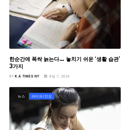
한순간에 폭싹 늙는다… 놓치기 쉬운 ‘생활 습관’
3가지
BY
K.A TIMES NY
8월 7, 2026
뉴스
라이프/건강