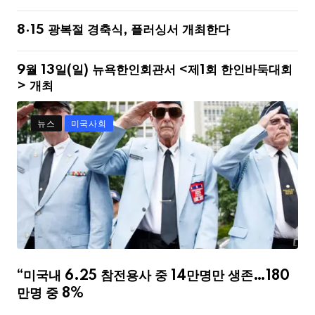
8·15 광복절 경축식, 플러싱서 개최한다
9월 13일(일) 뉴욕한인회관서 <제1회 한인바둑대회
> 개최
뉴스
미국사회
“미국내 6.25 참전용사 중 14만명만 생존…180
만명 중 8%