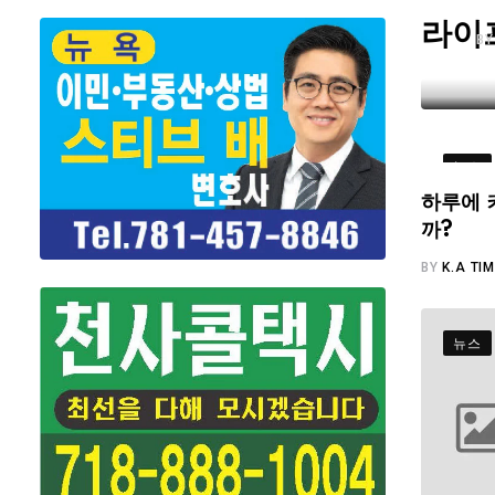
라이
B
뉴스
하루에 
까?
BY
K.A TI
뉴스