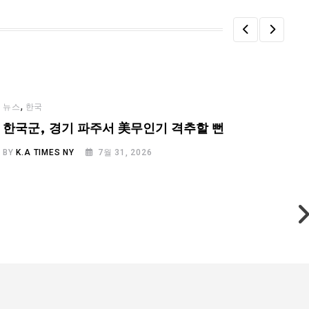
,
뉴스
한국
한국군, 경기 파주서 美무인기 격추할 뻔
BY
K.A TIMES NY
7월 31, 2026
B