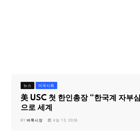
뉴스
미국사회
美 USC 첫 한인총장 “한국계 자부
으로 세계
BY
벼룩시장
4월 13, 2026