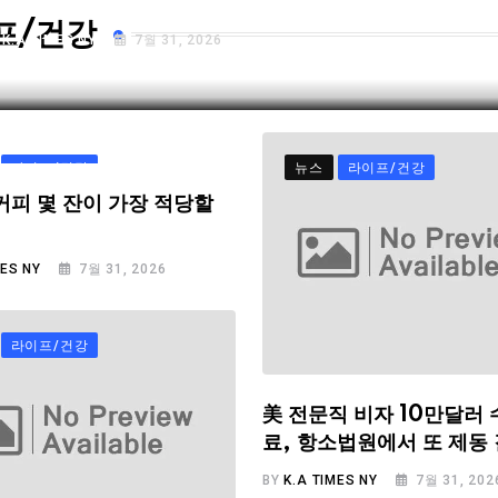
프/건강
Y
K.A TIMES NY
7월 31, 2026
라이프/건강
뉴스
라이프/건강
커피 몇 잔이 가장 적당할
MES NY
7월 31, 2026
라이프/건강
美 전문직 비자 10만달러 
료, 항소법원에서 또 제동
BY
K.A TIMES NY
7월 31, 202