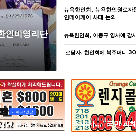
뉴욕한인회, 뉴욕한인원로자
인데이케어 사태 논의
 한인비영리단
뉴욕한인회, 이동규 영사에 감
로담사, 한인회에 복주머니 3
뉴스
라이프/건강
72년 된 검찰 수사권 결국 폐지…”국민 피
자들 고통 심각할 것”