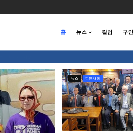
홈
뉴스
칼럼
구인
체에 36만불 예산 지원
뉴스
한인사회