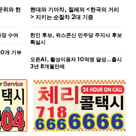
문위와 한
현대와 기아차, 칠레의 <한국의 거리
> 지키는 순찰차 2대 기증
사장 수여
한인 후보, 위스콘신 민주당 주지사 후보
확실시
00개 기부
오픈AI, 활성이용자 10억명 달성…출시
3년 8개월만에
해