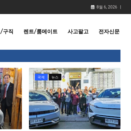
8월 6, 2026
/구직
렌트/룸메이트
사고팔고
전자신문
국제
뉴스