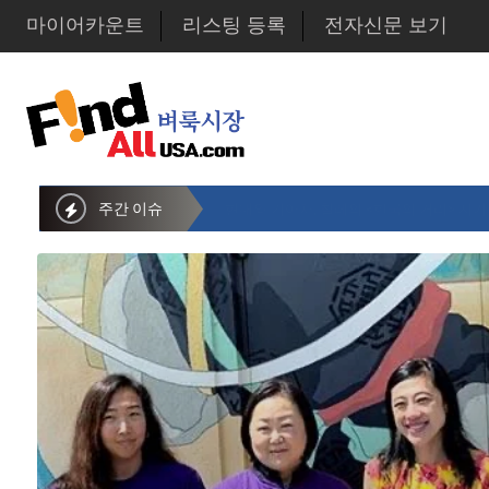
마이어카운트
리스팅 등록
전자신문 보기
주간 이슈
뉴욕시의회 샌드라 황 부의장, 한인비영리단