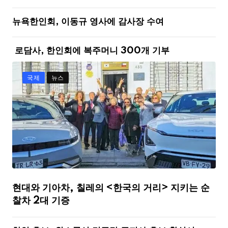
뉴욕한인회, 이동규 영사에 감사장 수여
로담사, 한인회에 복주머니 300개 기부
국제
뉴스
현대와 기아차, 칠레의 <한국의 거리> 지키는 순
찰차 2대 기증