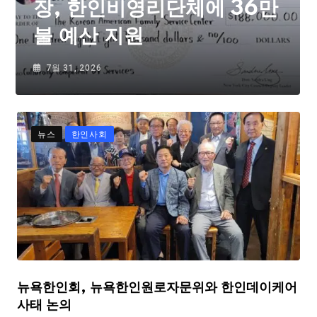
장, 한인비영리단체에 36만
불 예산 지원
7월 31, 2026
뉴스
한인사회
뉴욕한인회, 뉴욕한인원로자문위와 한인데이케어
사태 논의