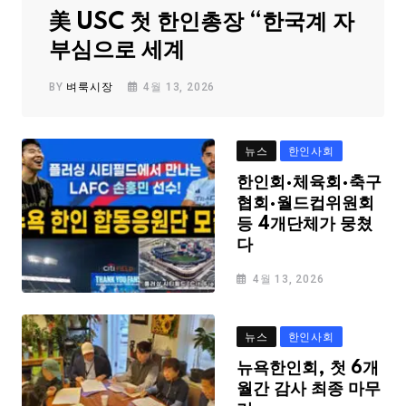
美 USC 첫 한인총장 “한국계 자
부심으로 세계
BY
벼룩시장
4월 13, 2026
뉴스
한인사회
한인회·체육회·축구
협회·월드컵위원회
등 4개단체가 뭉쳤
다
4월 13, 2026
뉴스
한인사회
뉴욕한인회, 첫 6개
월간 감사 최종 마무