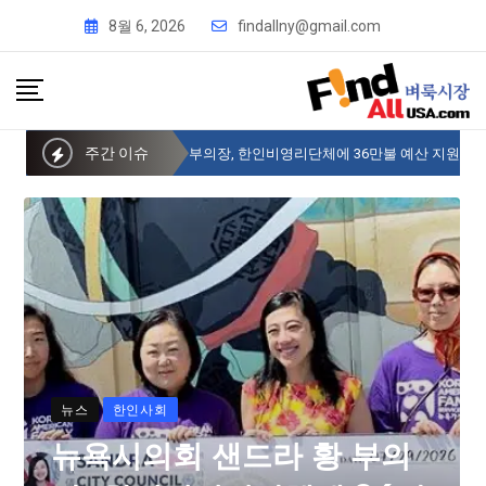
8월 6, 2026
findallny@gmail.com
주간 이슈
뉴욕시의회 샌드라 황 부의장, 한인비영리단체에 36만불 예산 지원
뉴스
한인사회
뉴욕시의회 샌드라 황 부의