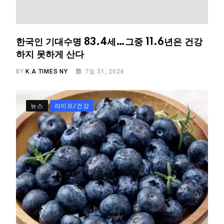
한국인 기대수명 83.4세…그중 11.6년은 건강
하지 못하게 산다
BY
K.A TIMES NY
7월 31, 2026
뉴스
라이프/건강