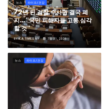
뉴스
라이프/건강
72년 된 검찰 수사권 결국 폐
지…”국민 피해자들 고통 심각
할 것”
BY
K.A TIMES NY
7월 31, 2026
뉴스
라이프/건강