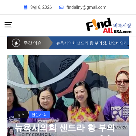
8월 6, 2026
findallny@gmail.com
주간 이슈
뉴욕시의회 샌드라 황 부의장, 한인비영리단체에 36만불 예산 지원
뉴스
한인사회
뉴욕시의회 샌드라 황 부의