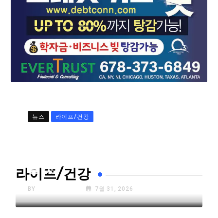
뉴스
라이프/건강
72년 된 검찰 수사권 결국 폐
지…”국민 피해자들 고통 심각
할 것”
라이프/건강
BY
K.A TIMES NY
7월 31, 2026