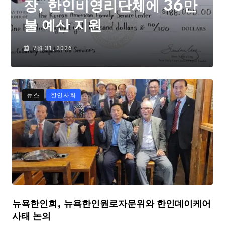
장, 한인비영리단체에 36만
불 예산 지원
7월 31, 2026
뉴스
한인사회
뉴욕한인회, 뉴욕한인원로자문위와 한인데이케어
사태 논의